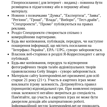
Гіперпосилання ( для інтернет - видань) - повинна бути
розміщена в підзаголовку або в першому абзаці
матеріалу.
Новини з позначками "Думка", "Експертиза", "Заява",
"Регіони", "Гроші", "Влада", "Вибори", "Тест-драйв",
"Спецпроекти", "Промо" публікуються на правах
реклами.
Розділ Спецпроекти створюється спільно з
комерційними партнерами.
Будь яке копіювання, публікація, передрук, чи наступне
поширення інформації, що містить посилання на
"Інтерфакс-Україна", EPA / UPG, суворо забороняється.
Власник веб-сторінки в розділі Я-Корреспондент є автор
публікації.
Будь-яке копіювання, передрук та відтворення
фотографічних творів та/або аудіовізуальних творів
правовласника Getty Images - суворо забороняється.
Матеріали сайту korrespondent.net призначені для осіб
старше 21 року (21+). Участь в азартних іграх може
викликати ігрову залежність. Дотримуйтесь правил
(принципів) відповідальної гри. При виявленні перших
ознак залежності негайно зверніться до спеціаліста.
Пам'ятайте, що участь в азартних іграх не може бути
джерелом доходів або альтернативою роботі.
Інформаційний ресурс korrespondent.net не проводить