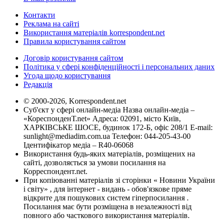
Контакти
Реклама на сайті
Використання матеріалів korrespondent.net
Правила користування сайтом
Договір користування сайтом
Політика у сфері конфіденційності і персональних даних
Угода щодо користування
Редакція
© 2000-2026, Korrespondent.net
Суб'єкт у сфері онлайн-медіа Назва онлайн-медіа –
«КореспонденТ.net» Адреса: 02091, місто Київ,
ХАРКІВСЬКЕ ШОСЕ, будинок 172-Б, офіс 208/1 E-mail:
sunlight@mediadim.com.ua
Телефон: 044-205-43-00
Ідентифікатор медіа – R40-06068
Використання будь-яких матеріалів, розміщених на
сайті, дозволяється за умови посилання на
Корреспондент.net.
При копіюванні матеріалів зі сторінки « Новини України
і світу» , для інтернет - видань - обов'язкове пряме
відкрите для пошукових систем гіперпосилання .
Посилання має бути розміщена в незалежності від
повного або часткового використання матеріалів.