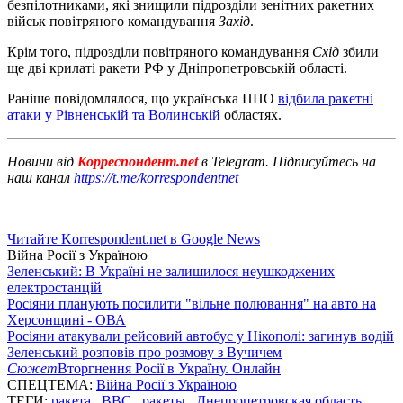
безпілотниками, які знищили підрозділи зенітних ракетних
військ повітряного командування
Захід
.
Крім того, підрозділи повітряного командування
Схід
збили
ще дві крилаті ракети РФ у Дніпропетровській області.
Раніше повідомлялося, що українська ППО
відбила ракетні
атаки у Рівненській та Волинській
областях.
Новини від
Корреспондент.net
в Telegram. Підписуйтесь на
наш канал
https://t.me/korrespondentnet
Читайте Korrespondent.net в Google News
Війна Росії з Україною
Зеленський: В Україні не залишилося неушкоджених
електростанцій
Росіяни планують посилити "вільне полювання" на авто на
Херсонщині - ОВА
Росіяни атакували рейсовий автобус у Нікополі: загинув водій
Зеленський розповів про розмову з Вучичем
Сюжет
Вторгнення Росії в Україну. Онлайн
СПЕЦТЕМА:
Війна Росії з Україною
ТЕГИ:
ракета
,
ВВС
,
ракеты
,
Днепропетровская область
,