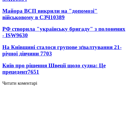
Майора ВСП викрили на "допомозі"
військовому в СЗЧ
10389
РФ створила "українську бригаду" з полонених
- ISW
9630
На Київщині сталося групове зґвалтування 21-
річної дівчини
7703
Київ про рішення Швеції щодо судна: Це
прецедент
7651
Читати коментарі