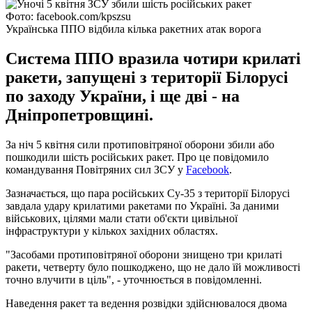
Фото: facebook.com/kpszsu
Українська ППО відбила кілька ракетних атак ворога
Система ППО вразила чотири крилаті
ракети, запущені з території Білорусі
по заходу України, і ще дві - на
Дніпропетровщині.
За ніч 5 квітня сили протиповітряної оборони збили або
пошкодили шість російських ракет. Про це повідомило
командування Повітряних сил ЗСУ у
Facebook
.
Зазначається, що пара російських Су-35 з території Білорусі
завдала удару крилатими ракетами по Україні. За даними
військових, цілями мали стати об'єкти цивільної
інфраструктури у кількох західних областях.
"Засобами протиповітряної оборони знищено три крилаті
ракети, четверту було пошкоджено, що не дало їй можливості
точно влучити в ціль", - уточнюється в повідомленні.
Наведення ракет та ведення розвідки здійснювалося двома