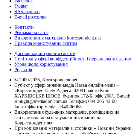
Facebook
Twitter
RSS-стрічки
E-mail розсилка
Контакти
Реклама на сайті
Використання матеріалів korrespondent.net
Правила користування сайтом
Договір користування сайтом
Політика у сфері конфіденційності і персональних даних
Угода щодо користування
Редакція
© 2000-2026, Korrespondent.net
Суб'єкт у сфері онлайн-медіа Назва онлайн-медіа –
«КореспонденТ.net» Адреса: 02091, місто Київ,
ХАРКІВСЬКЕ ШОСЕ, будинок 172-Б, офіс 208/1 E-mail:
sunlight@mediadim.com.ua
Телефон: 044-205-43-00
Ідентифікатор медіа – R40-06068
Використання будь-яких матеріалів, розміщених на
сайті, дозволяється за умови посилання на
Корреспондент.net.
При копіюванні матеріалів зі сторінки « Новини України
і світу» , для інтернет - видань - обов'язкове пряме