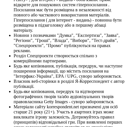
відкрите для пошукових систем гіперпосилання .
Посилання має бути розміщена в незалежності від
повного або часткового використання матеріалів.
Гіперпосилання ( для інтернет - видань) - повинна бути
розміщена в підзаголовку або в першому абзаці
матеріалу.
Новини з позначками "Думка", "Експертиза", "Заява",
"Регіони", "Гроші", "Влада", "Вибори", "Тест-драйв",
"Спецпроекти", "Промо" публікуються на правах
реклами.
Розділ Спецпроекти створюється спільно з
комерційними партнерами.
Будь яке копіювання, публікація, передрук, чи наступне
поширення інформації, що містить посилання на
"Інтерфакс-Україна", EPA / UPG, суворо забороняється.
Власник веб-сторінки в розділі Я-Корреспондент є автор
публікації.
Будь-яке копіювання, передрук та відтворення
фотографічних творів та/або аудіовізуальних творів
правовласника Getty Images - суворо забороняється.
Матеріали сайту korrespondent.net призначені для осіб
старше 21 року (21+). Участь в азартних іграх може
викликати ігрову залежність. Дотримуйтесь правил
(принципів) відповідальної гри. При виявленні перших