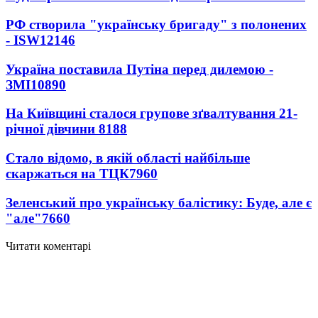
РФ створила "українську бригаду" з полонених
- ISW
12146
Україна поставила Путіна перед дилемою -
ЗМІ
10890
На Київщині сталося групове зґвалтування 21-
річної дівчини
8188
Стало відомо, в якій області найбільше
скаржаться на ТЦК
7960
Зеленський про українську балістику: Буде, але є
"але"
7660
Читати коментарі