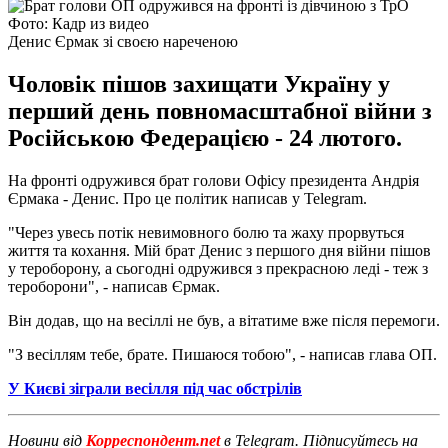
Фото: Кадр из видео
Денис Єрмак зі своєю нареченою
Чоловік пішов захищати Україну у
перший день повномасштабної війни з
Російською Федерацією - 24 лютого.
На фронті одружився брат голови Офісу президента Андрія
Єрмака - Денис. Про це політик написав у Telegram.
"Через увесь потік невимовного болю та жаху прорвуться
життя та кохання. Мій брат Денис з першого дня війни пішов
у тероборону, а сьогодні одружився з прекрасною леді - теж з
тероборони", - написав Єрмак.
Він додав, що на весіллі не був, а вітатиме вже після перемоги.
"З весіллям тебе, брате. Пишаюся тобою", - написав глава ОП.
У Києві зіграли весілля під час обстрілів
Новини від
Корреспондент.net
в Telegram. Підписуйтесь на