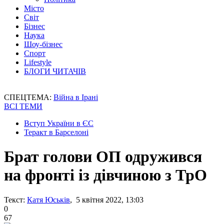
Місто
Світ
Бізнес
Наука
Шоу-бізнес
Спорт
Lifestyle
БЛОГИ ЧИТАЧІВ
СПЕЦТЕМА:
Війна в Ірані
ВСІ ТЕМИ
Вступ України в ЄС
Теракт в Барселоні
Брат голови ОП одружився
на фронті із дівчиною з ТрО
Текст:
Катя Юськів
, 5 квітня 2022, 13:03
0
67