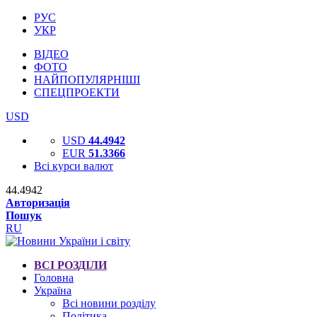
РУС
УКР
ВІДЕО
ФОТО
НАЙПОПУЛЯРНІШІ
СПЕЦПРОЕКТИ
USD
USD
44.4942
EUR
51.3366
Всі курси валют
44.4942
Авторизація
Пошук
RU
ВСІ РОЗДІЛИ
Головна
Україна
Всі новини розділу
Політика