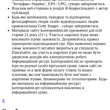
"Інтерфакс-Україна", EPA / UPG, суворо забороняється.
Власник веб-сторінки в розділі Я-Корреспондент є автор
публікації.
Будь-яке копіювання, передрук та відтворення
фотографічних творів та/або аудіовізуальних творів
правовласника Getty Images - суворо забороняється.
Матеріали сайту korrespondent.net призначені для осіб
старше 21 року (21+). Участь в азартних іграх може
викликати ігрову залежність. Дотримуйтесь правил
(принципів) відповідальної гри. При виявленні перших
ознак залежності негайно зверніться до спеціаліста.
Пам'ятайте, що участь в азартних іграх не може бути
джерелом доходів або альтернативою роботі.
Інформаційний ресурс korrespondent.net не проводить
ігри на реальні та/або віртуальні гроші, також сайт не
приймає ні в якій формі оплату ставок та інших
платежів, які пов’язані/можуть бути пов’язані з
азартними іграми, букмекерами чи тоталізаторами. Будь-
які матеріали на інформаційному ресурсі
korrespondent.net публікуються виключно в
інформаційних цілях.
X