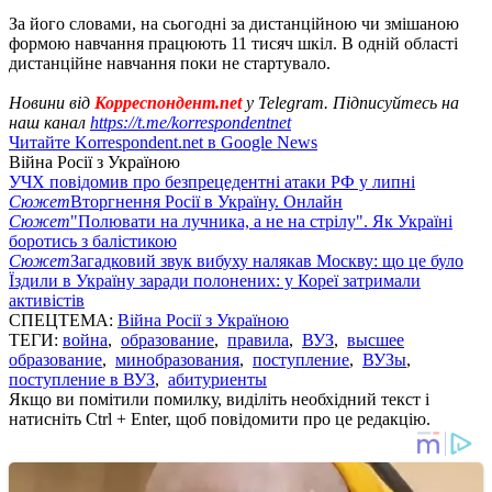
За його словами, на сьогодні за дистанційною чи змішаною
формою навчання працюють 11 тисяч шкіл. В одній області
дистанційне навчання поки не стартувало.
Новини від
Корреспондент.net
у Telegram. Підписуйтесь на
наш канал
https://t.me/korrespondentnet
Читайте Korrespondent.net в Google News
Війна Росії з Україною
УЧХ повідомив про безпрецедентні атаки РФ у липні
Сюжет
Вторгнення Росії в Україну. Онлайн
Сюжет
"Полювати на лучника, а не на стрілу". Як Україні
боротись з балістикою
Сюжет
Загадковий звук вибуху налякав Москву: що це було
Їздили в Україну заради полонених: у Кореї затримали
активістів
СПЕЦТЕМА:
Війна Росії з Україною
ТЕГИ:
война
,
образование
,
правила
,
ВУЗ
,
высшее
образование
,
минобразования
,
поступление
,
ВУЗы
,
поступление в ВУЗ
,
абитуриенты
Якщо ви помітили помилку, виділіть необхідний текст і
натисніть Ctrl + Enter, щоб повідомити про це редакцію.