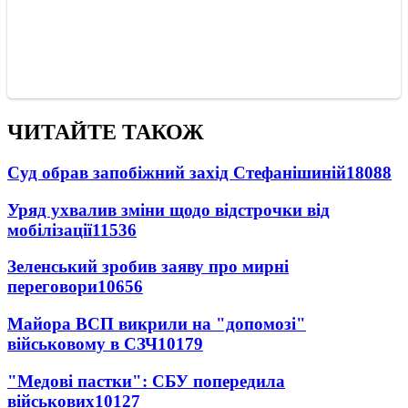
ЧИТАЙТЕ ТАКОЖ
Суд обрав запобіжний захід Стефанішиній
18088
Уряд ухвалив зміни щодо відстрочки від
мобілізації
11536
Зеленський зробив заяву про мирні
переговори
10656
Майора ВСП викрили на "допомозі"
військовому в СЗЧ
10179
"Медові пастки": СБУ попередила
військових
10127