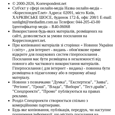
© 2000-2026, Korrespondent.net
Суб'єкт у сфері онлайн-медіа Назва онлайн-медіа –
«КореспонденТ.net» Адреса: 02091, місто Київ,
ХАРКІВСЬКЕ ШОСЕ, будинок 172-Б, офіс 208/1 E-mail:
sunlight@mediadim.com.ua
Телефон: 044-205-43-00
Ідентифікатор медіа – R40-06068
Використання будь-яких матеріалів, розміщених на
сайті, дозволяється за умови посилання на
Корреспондент.net.
При копіюванні матеріалів зі сторінки « Новини України
і світу» , для інтернет - видань - обов'язкове пряме
відкрите для пошукових систем гіперпосилання .
Посилання має бути розміщена в незалежності від
повного або часткового використання матеріалів.
Гіперпосилання ( для інтернет - видань) - повинна бути
розміщена в підзаголовку або в першому абзаці
матеріалу.
Новини з позначками "Думка", "Експертиза", "Заява",
"Регіони", "Гроші", "Влада", "Вибори", "Тест-драйв",
"Спецпроекти", "Промо" публікуються на правах
реклами.
Розділ Спецпроекти створюється спільно з
комерційними партнерами.
Будь яке копіювання, публікація, передрук, чи наступне
поширення інформації, що містить посилання на