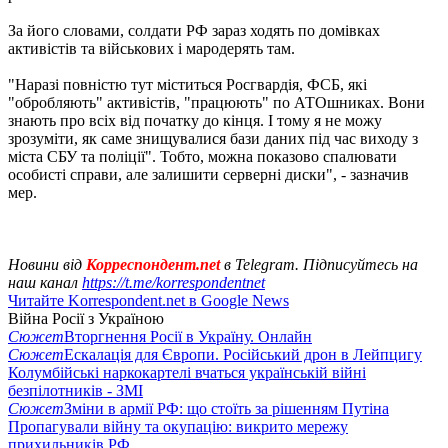
За його словами, солдати РФ зараз ходять по домівках
активістів та військових і мародерять там.
"Наразі повністю тут міститься Росгвардія, ФСБ, які
"обробляють" активістів, "працюють" по АТОшниках. Вони
знають про всіх від початку до кінця. І тому я не можу
зрозуміти, як саме знищувалися бази даних під час виходу з
міста СБУ та поліції". Тобто, можна показово спалювати
особисті справи, але залишити серверні диски", - зазначив
мер.
Новини від
Корреспондент.net
в Telegram. Підписуйтесь на
наш канал
https://t.me/korrespondentnet
Читайте Korrespondent.net в Google News
Війна Росії з Україною
Сюжет
Вторгнення Росії в Україну. Онлайн
Сюжет
Ескалація для Європи. Російський дрон в Лейпцигу
Колумбійські наркокартелі вчаться українській війні
безпілотників - ЗМІ
Сюжет
Зміни в армії РФ: що стоїть за рішенням Путіна
Пропагували війну та окупацію: викрито мережу
прихильників РФ