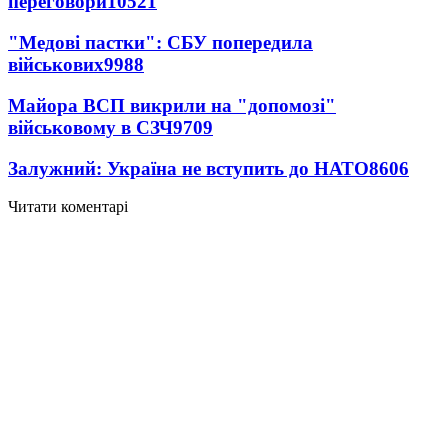
переговори
10521
"Медові пастки": СБУ попередила
військових
9988
Майора ВСП викрили на "допомозі"
військовому в СЗЧ
9709
Залужний: Україна не вступить до НАТО
8606
Читати коментарі