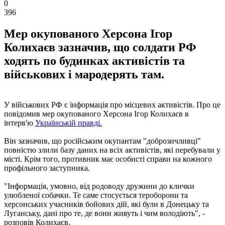
0
396
Мер окупованого Херсона Ігор
Колихаєв зазначив, що солдати РФ
ходять по будинках активістів та
військових і мародерять там.
У військових РФ є інформація про місцевих активістів. Про це
повідомив мер окупованого Херсона Ігор Колихаєв в
інтерв'ю
Українській правді.
Він зазначив, що російським окупантам "доброзичливці"
повністю злили базу даних на всіх активістів, які перебували у
місті. Крім того, противник має особисті справи на кожного
профільного заступника.
"Інформація, умовно, від родоводу дружини до клички
улюбленої собачки. Те саме стосується тероборони та
херсонських учасників бойових дій, які були в Донецьку та
Луганську, дані про те, де вони живуть і чим володіють", -
розповів Колихаєв.