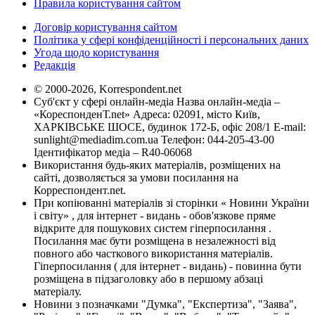
Правила користування сайтом
Договір користування сайтом
Політика у сфері конфіденційності і персональних даних
Угода щодо користування
Редакція
© 2000-2026, Korrespondent.net
Суб'єкт у сфері онлайн-медіа Назва онлайн-медіа –
«КореспонденТ.net» Адреса: 02091, місто Київ,
ХАРКІВСЬКЕ ШОСЕ, будинок 172-Б, офіс 208/1 E-mail:
sunlight@mediadim.com.ua
Телефон: 044-205-43-00
Ідентифікатор медіа – R40-06068
Використання будь-яких матеріалів, розміщених на
сайті, дозволяється за умови посилання на
Корреспондент.net.
При копіюванні матеріалів зі сторінки « Новини України
і світу» , для інтернет - видань - обов'язкове пряме
відкрите для пошукових систем гіперпосилання .
Посилання має бути розміщена в незалежності від
повного або часткового використання матеріалів.
Гіперпосилання ( для інтернет - видань) - повинна бути
розміщена в підзаголовку або в першому абзаці
матеріалу.
Новини з позначками "Думка", "Експертиза", "Заява",