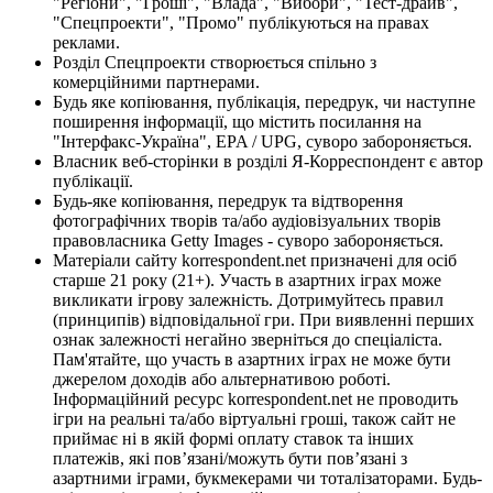
"Регіони", "Гроші", "Влада", "Вибори", "Тест-драйв",
"Спецпроекти", "Промо" публікуються на правах
реклами.
Розділ Спецпроекти створюється спільно з
комерційними партнерами.
Будь яке копіювання, публікація, передрук, чи наступне
поширення інформації, що містить посилання на
"Інтерфакс-Україна", EPA / UPG, суворо забороняється.
Власник веб-сторінки в розділі Я-Корреспондент є автор
публікації.
Будь-яке копіювання, передрук та відтворення
фотографічних творів та/або аудіовізуальних творів
правовласника Getty Images - суворо забороняється.
Матеріали сайту korrespondent.net призначені для осіб
старше 21 року (21+). Участь в азартних іграх може
викликати ігрову залежність. Дотримуйтесь правил
(принципів) відповідальної гри. При виявленні перших
ознак залежності негайно зверніться до спеціаліста.
Пам'ятайте, що участь в азартних іграх не може бути
джерелом доходів або альтернативою роботі.
Інформаційний ресурс korrespondent.net не проводить
ігри на реальні та/або віртуальні гроші, також сайт не
приймає ні в якій формі оплату ставок та інших
платежів, які пов’язані/можуть бути пов’язані з
азартними іграми, букмекерами чи тоталізаторами. Будь-