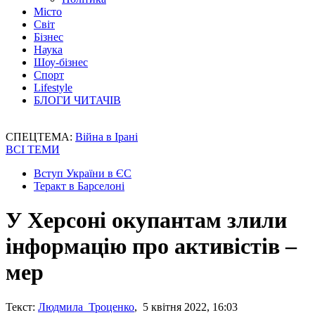
Місто
Світ
Бізнес
Наука
Шоу-бізнес
Спорт
Lifestyle
БЛОГИ ЧИТАЧІВ
СПЕЦТЕМА:
Війна в Ірані
ВСІ ТЕМИ
Вступ України в ЄС
Теракт в Барселоні
У Херсоні окупантам злили
інформацію про активістів –
мер
Текст:
Людмила Троценко
, 5 квітня 2022, 16:03