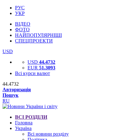
РУС
УКР
ВІДЕО
ФОТО
НАЙПОПУЛЯРНІШІ
СПЕЦПРОЕКТИ
USD
USD
44.4732
EUR
51.3093
Всі курси валют
44.4732
Авторизація
Пошук
RU
ВСІ РОЗДІЛИ
Головна
Україна
Всі новини розділу
Політика