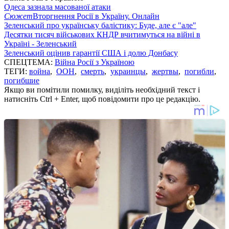
Одеса зазнала масованої атаки
Сюжет
Вторгнення Росії в Україну. Онлайн
Зеленський про українську балістику: Буде, але є "але"
Десятки тисяч військових КНДР вчитимуться на війні в
Україні - Зеленський
Зеленський оцінив гарантії США і долю Донбасу
СПЕЦТЕМА:
Війна Росії з Україною
ТЕГИ:
война
,
ООН
,
смерть
,
украинцы
,
жертвы
,
погибли
,
погибшие
Якщо ви помітили помилку, виділіть необхідний текст і
натисніть Ctrl + Enter, щоб повідомити про це редакцію.