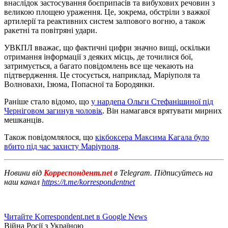
внаслідок застосування боєприпасів та вибухових речовин з
великою площею ураження. Це, зокрема, обстріли з важкої
артилерії та реактивних систем залпового вогню, а також
ракетні та повітряні удари.
УВКПЛ вважає, що фактичні цифри значно вищі, оскільки
отримання інформації з деяких місць, де точилися бої,
затримується, а багато повідомлень все ще чекають на
підтвердження. Це стосується, наприклад, Маріуполя та
Волновахи, Ізюма, Попасної та Бородянки.
Раніше стало відомо, що
у нардепа Ольги Стефанішиної під
Черніговом загинув чоловік
. Він намагався врятувати мирних
мешканців.
Також повідомлялося, що
кікбоксера Максима Кагала було
вбито під час захисту Маріуполя
.
Новини від
Корреспондент.net
в Telegram. Підписуйтесь на
наш канал
https://t.me/korrespondentnet
Читайте Korrespondent.net в Google News
Війна Росії з Україною