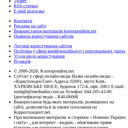
Twitter
RSS-стрічки
E-mail розсилка
Контакти
Реклама на сайті
Використання матеріалів korrespondent.net
Правила користування сайтом
Договір користування сайтом
Політика у сфері конфіденційності і персональних даних
Угода щодо користування
Редакція
© 2000-2026, Korrespondent.net
Суб'єкт у сфері онлайн-медіа Назва онлайн-медіа –
«КореспонденТ.net» Адреса: 02091, місто Київ,
ХАРКІВСЬКЕ ШОСЕ, будинок 172-Б, офіс 208/1 E-mail:
sunlight@mediadim.com.ua
Телефон: 044-205-43-00
Ідентифікатор медіа – R40-06068
Використання будь-яких матеріалів, розміщених на
сайті, дозволяється за умови посилання на
Корреспондент.net.
При копіюванні матеріалів зі сторінки « Новини України
і світу» , для інтернет - видань - обов'язкове пряме
відкрите для пошукових систем гіперпосилання .