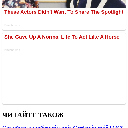
ЧИТАЙТЕ ТАКОЖ
Суд обрав запобіжний захід Стефанішиній
22242