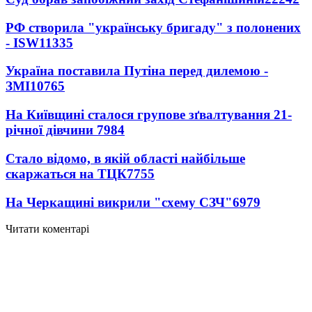
РФ створила "українську бригаду" з полонених
- ISW
11335
Україна поставила Путіна перед дилемою -
ЗМІ
10765
На Київщині сталося групове зґвалтування 21-
річної дівчини
7984
Стало відомо, в якій області найбільше
скаржаться на ТЦК
7755
На Черкащині викрили "схему СЗЧ"
6979
Читати коментарі