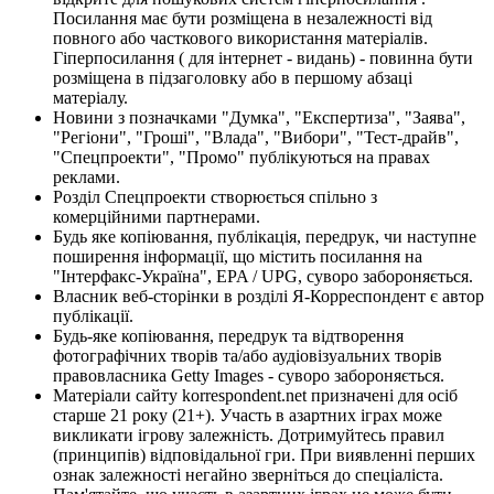
Посилання має бути розміщена в незалежності від
повного або часткового використання матеріалів.
Гіперпосилання ( для інтернет - видань) - повинна бути
розміщена в підзаголовку або в першому абзаці
матеріалу.
Новини з позначками "Думка", "Експертиза", "Заява",
"Регіони", "Гроші", "Влада", "Вибори", "Тест-драйв",
"Спецпроекти", "Промо" публікуються на правах
реклами.
Розділ Спецпроекти створюється спільно з
комерційними партнерами.
Будь яке копіювання, публікація, передрук, чи наступне
поширення інформації, що містить посилання на
"Інтерфакс-Україна", EPA / UPG, суворо забороняється.
Власник веб-сторінки в розділі Я-Корреспондент є автор
публікації.
Будь-яке копіювання, передрук та відтворення
фотографічних творів та/або аудіовізуальних творів
правовласника Getty Images - суворо забороняється.
Матеріали сайту korrespondent.net призначені для осіб
старше 21 року (21+). Участь в азартних іграх може
викликати ігрову залежність. Дотримуйтесь правил
(принципів) відповідальної гри. При виявленні перших
ознак залежності негайно зверніться до спеціаліста.