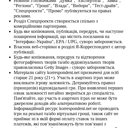
Новини з позначками "Думка", "Експертиза", "Заява",
"Регіони", "Гроші", "Влада", "Вибори", "Тест-драйв",
"Спецпроекти", "Промо" публікуються на правах
реклами.
Розділ Спецпроекти створюється спільно з
комерційними партнерами.
Будь яке копіювання, публікація, передрук, чи наступне
поширення інформації, що містить посилання на
"Інтерфакс-Україна", EPA / UPG, суворо забороняється.
Власник веб-сторінки в розділі Я-Корреспондент є автор
публікації.
Будь-яке копіювання, передрук та відтворення
фотографічних творів та/або аудіовізуальних творів
правовласника Getty Images - суворо забороняється.
Матеріали сайту korrespondent.net призначені для осіб
старше 21 року (21+). Участь в азартних іграх може
викликати ігрову залежність. Дотримуйтесь правил
(принципів) відповідальної гри. При виявленні перших
ознак залежності негайно зверніться до спеціаліста.
Пам'ятайте, що участь в азартних іграх не може бути
джерелом доходів або альтернативою роботі.
Інформаційний ресурс korrespondent.net не проводить
ігри на реальні та/або віртуальні гроші, також сайт не
приймає ні в якій формі оплату ставок та інших
платежів, які пов’язані/можуть бути пов’язані з