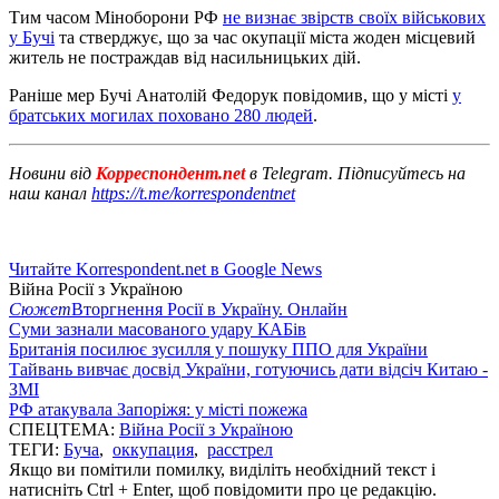
Тим часом Міноборони РФ
не визнає звірств своїх військових
у Бучі
та стверджує, що за час окупації міста жоден місцевий
житель не постраждав від насильницьких дій.
Раніше мер Бучі Анатолій Федорук повідомив, що у місті
у
братських могилах поховано 280 людей
.
Новини від
Корреспондент.net
в Telegram. Підписуйтесь на
наш канал
https://t.me/korrespondentnet
Читайте Korrespondent.net в Google News
Війна Росії з Україною
Сюжет
Вторгнення Росії в Україну. Онлайн
Суми зазнали масованого удару КАБів
Британія посилює зусилля у пошуку ППО для України
Тайвань вивчає досвід України, готуючись дати відсіч Китаю -
ЗМІ
РФ атакувала Запоріжя: у місті пожежа
СПЕЦТЕМА:
Війна Росії з Україною
ТЕГИ:
Буча
,
оккупация
,
расстрел
Якщо ви помітили помилку, виділіть необхідний текст і
натисніть Ctrl + Enter, щоб повідомити про це редакцію.