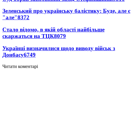
Зеленський про українську балістику: Буде, але є
"але"
8372
Стало відомо, в якій області найбільше
скаржаться на ТЦК
8079
Українці визначилися щодо виводу військ з
Донбасу
6749
Читати коментарі