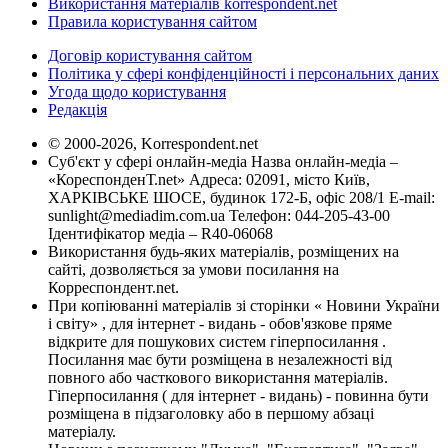
Використання матеріалів korrespondent.net
Правила користування сайтом
Договір користування сайтом
Політика у сфері конфіденційності і персональних даних
Угода щодо користування
Редакція
© 2000-2026, Korrespondent.net
Суб'єкт у сфері онлайн-медіа Назва онлайн-медіа –
«КореспонденТ.net» Адреса: 02091, місто Київ,
ХАРКІВСЬКЕ ШОСЕ, будинок 172-Б, офіс 208/1 E-mail:
sunlight@mediadim.com.ua
Телефон: 044-205-43-00
Ідентифікатор медіа – R40-06068
Використання будь-яких матеріалів, розміщених на
сайті, дозволяється за умови посилання на
Корреспондент.net.
При копіюванні матеріалів зі сторінки « Новини України
і світу» , для інтернет - видань - обов'язкове пряме
відкрите для пошукових систем гіперпосилання .
Посилання має бути розміщена в незалежності від
повного або часткового використання матеріалів.
Гіперпосилання ( для інтернет - видань) - повинна бути
розміщена в підзаголовку або в першому абзаці
матеріалу.