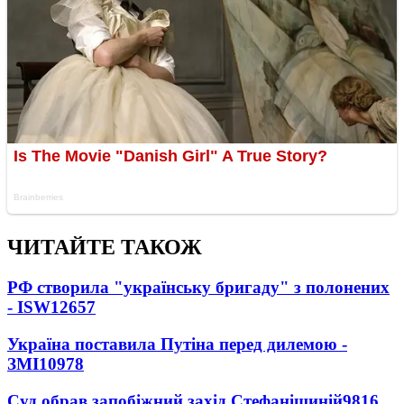
ЧИТАЙТЕ ТАКОЖ
РФ створила "українську бригаду" з полонених
- ISW
12657
Україна поставила Путіна перед дилемою -
ЗМІ
10978
Суд обрав запобіжний захід Стефанішиній
9816