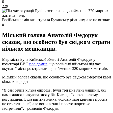
0
229
Російська армія влаштувала Бучанську різанину, але не визнає
її
Міський голова Анатолій Федорук
сказав, що особисто був свідком страти
кількох мешканців.
Мер міста Буча Київської області Анатолій Федорук у
коментарі ВВС
повідомив
, що російські військові під час
окупації міста розстріляли щонайменше 320 мирних жителів.
Міський голова сказав, що особисто був свідком смертної кари
кількох городян.
"Я сам бачив кілька епізодів. Були три цивільні машини, які
намагалися евакуюватися у бік Києва, і їх по-звірячому
розстріляли. Була вагітна жінка, чоловік якої кричав і просив
не стріляти в неї, але вони взяли і просто жорстоко
застрелили", - розповів Федорук.