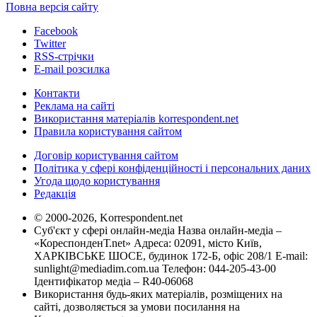
Повна версія сайту
Facebook
Twitter
RSS-стрічки
E-mail розсилка
Контакти
Реклама на сайті
Використання матеріалів korrespondent.net
Правила користування сайтом
Договір користування сайтом
Політика у сфері конфіденційності і персональних даних
Угода щодо користування
Редакція
© 2000-2026, Korrespondent.net
Суб'єкт у сфері онлайн-медіа Назва онлайн-медіа –
«КореспонденТ.net» Адреса: 02091, місто Київ,
ХАРКІВСЬКЕ ШОСЕ, будинок 172-Б, офіс 208/1 E-mail:
sunlight@mediadim.com.ua
Телефон: 044-205-43-00
Ідентифікатор медіа – R40-06068
Використання будь-яких матеріалів, розміщених на
сайті, дозволяється за умови посилання на