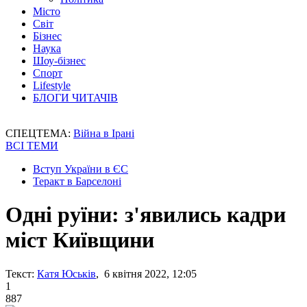
Місто
Світ
Бізнес
Наука
Шоу-бізнес
Спорт
Lifestyle
БЛОГИ ЧИТАЧІВ
СПЕЦТЕМА:
Війна в Ірані
ВСІ ТЕМИ
Вступ України в ЄС
Теракт в Барселоні
Одні руїни: з'явились кадри
міст Київщини
Текст:
Катя Юськів
, 6 квітня 2022, 12:05
1
887