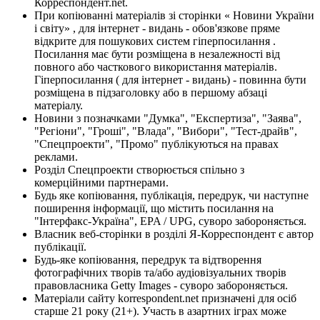
Корреспондент.net.
При копіюванні матеріалів зі сторінки « Новини України
і світу» , для інтернет - видань - обов'язкове пряме
відкрите для пошукових систем гіперпосилання .
Посилання має бути розміщена в незалежності від
повного або часткового використання матеріалів.
Гіперпосилання ( для інтернет - видань) - повинна бути
розміщена в підзаголовку або в першому абзаці
матеріалу.
Новини з позначками "Думка", "Експертиза", "Заява",
"Регіони", "Гроші", "Влада", "Вибори", "Тест-драйв",
"Спецпроекти", "Промо" публікуються на правах
реклами.
Розділ Спецпроекти створюється спільно з
комерційними партнерами.
Будь яке копіювання, публікація, передрук, чи наступне
поширення інформації, що містить посилання на
"Інтерфакс-Україна", EPA / UPG, суворо забороняється.
Власник веб-сторінки в розділі Я-Корреспондент є автор
публікації.
Будь-яке копіювання, передрук та відтворення
фотографічних творів та/або аудіовізуальних творів
правовласника Getty Images - суворо забороняється.
Матеріали сайту korrespondent.net призначені для осіб
старше 21 року (21+). Участь в азартних іграх може