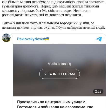
яке більше місяця перебувало під окупацією, почала звозитись
гуманітарна допомога. Перед цим місцеві жителі тижнями
ховалися у підвалах без їжі, світла та води. Нині вони
розповідають жахіття, які їм довелося пережити.
Також з'явилися фото зі звільненої Бородянки, у якій, за
деякими даними, під час окупації були найдраматичніші події.