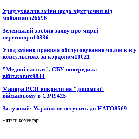
Уряд ухвалив зміни щодо відстрочки від
мобілізації
26696
Зеленський зробив заяву про мирні
переговори
10336
Уряд змінив правила обслуговування чоловіків у
консульствах за кордоном
10021
"Медові пастки": СБУ попередила
військових
9834
Майора ВСП викрили на "допомозі"
військовому в СЗЧ
9425
Залужний: Україна не вступить до НАТО
8569
Читати коментарі