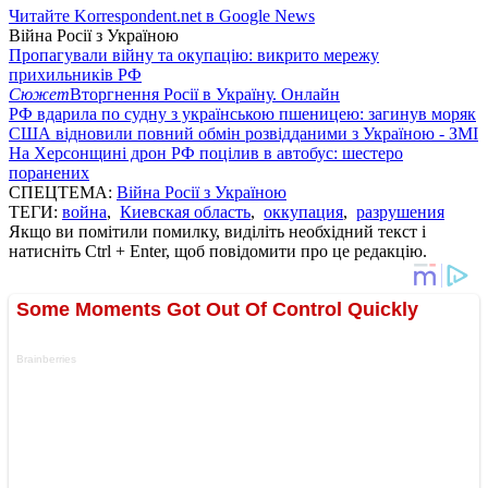
Читайте Korrespondent.net в Google News
Війна Росії з Україною
Пропагували війну та окупацію: викрито мережу
прихильників РФ
Сюжет
Вторгнення Росії в Україну. Онлайн
РФ вдарила по судну з українською пшеницею: загинув моряк
США відновили повний обмін розвідданими з Україною - ЗМІ
На Херсонщині дрон РФ поцілив в автобус: шестеро
поранених
СПЕЦТЕМА:
Війна Росії з Україною
ТЕГИ:
война
,
Киевская область
,
оккупация
,
разрушения
Якщо ви помітили помилку, виділіть необхідний текст і
натисніть Ctrl + Enter, щоб повідомити про це редакцію.