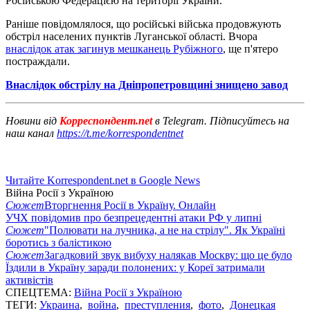
Російською Федерацією на території України.
Раніше повідомлялося, що російські війська продовжують
обстріл населених пунктів Луганської області. Вчора
внаслідок атак загинув мешканець Рубіжного
, ще п'ятеро
постраждали.
Внаслідок обстрілу на Дніпропетровщині знищено завод
Новини від
Корреспондент.net
в Telegram. Підписуйтесь на
наш канал
https://t.me/korrespondentnet
Читайте Korrespondent.net в Google News
Війна Росії з Україною
Сюжет
Вторгнення Росії в Україну. Онлайн
УЧХ повідомив про безпрецедентні атаки РФ у липні
Сюжет
"Полювати на лучника, а не на стрілу". Як Україні
боротись з балістикою
Сюжет
Загадковий звук вибуху налякав Москву: що це було
Їздили в Україну заради полонених: у Кореї затримали
активістів
СПЕЦТЕМА:
Війна Росії з Україною
ТЕГИ:
Украина
,
война
,
преступления
,
фото
,
Донецкая