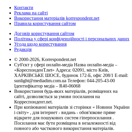
Контакти
Реклама на сайті
Використання матеріалів korrespondent.net
Правила користування сайтом
Договір користування сайтом
Політика у сфері конфіденційності і персональних даних
Угода щодо користування
Редакція
© 2000-2026, Korrespondent.net
Суб'єкт у сфері онлайн-медіа Назва онлайн-медіа –
«КореспонденТ.net» Адреса: 02091, місто Київ,
ХАРКІВСЬКЕ ШОСЕ, будинок 172-Б, офіс 208/1 E-mail:
sunlight@mediadim.com.ua
Телефон: 044-205-43-00
Ідентифікатор медіа – R40-06068
Використання будь-яких матеріалів, розміщених на
сайті, дозволяється за умови посилання на
Корреспондент.net.
При копіюванні матеріалів зі сторінки « Новини України
і світу» , для інтернет - видань - обов'язкове пряме
відкрите для пошукових систем гіперпосилання .
Посилання має бути розміщена в незалежності від
повного або часткового використання матеріалів.