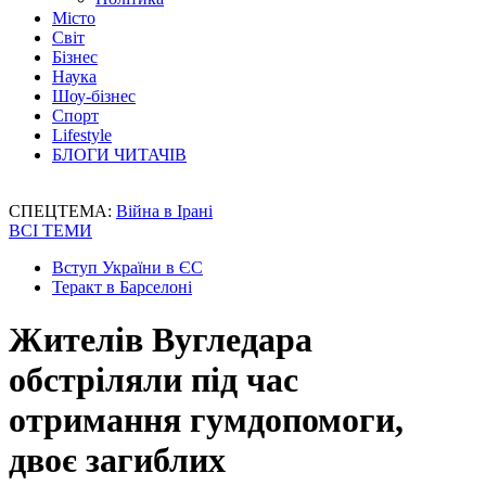
Місто
Світ
Бізнес
Наука
Шоу-бізнес
Спорт
Lifestyle
БЛОГИ ЧИТАЧІВ
СПЕЦТЕМА:
Війна в Ірані
ВСІ ТЕМИ
Вступ України в ЄС
Теракт в Барселоні
Жителів Вугледара
обстріляли під час
отримання гумдопомоги,
двоє загиблих