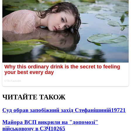
ЧИТАЙТЕ ТАКОЖ
Суд обрав запобіжний захід Стефанішиній
19721
Майора ВСП викрили на "допомозі"
військовому в СЗЧ
10265