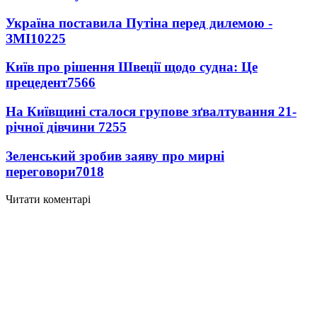
Україна поставила Путіна перед дилемою -
ЗМІ
10225
Київ про рішення Швеції щодо судна: Це
прецедент
7566
На Київщині сталося групове зґвалтування 21-
річної дівчини
7255
Зеленський зробив заяву про мирні
переговори
7018
Читати коментарі