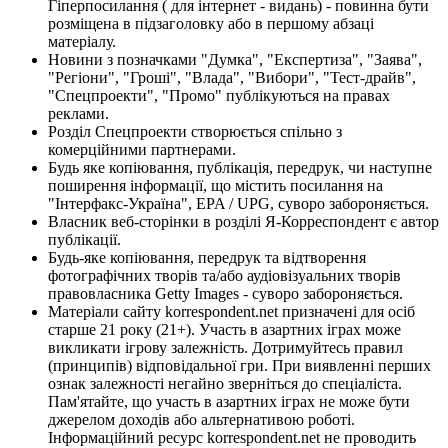
Гіперпосилання ( для інтернет - видань) - повинна бути
розміщена в підзаголовку або в першому абзаці
матеріалу.
Новини з позначками "Думка", "Експертиза", "Заява",
"Регіони", "Гроші", "Влада", "Вибори", "Тест-драйв",
"Спецпроекти", "Промо" публікуються на правах
реклами.
Розділ Спецпроекти створюється спільно з
комерційними партнерами.
Будь яке копіювання, публікація, передрук, чи наступне
поширення інформації, що містить посилання на
"Інтерфакс-Україна", EPA / UPG, суворо забороняється.
Власник веб-сторінки в розділі Я-Корреспондент є автор
публікації.
Будь-яке копіювання, передрук та відтворення
фотографічних творів та/або аудіовізуальних творів
правовласника Getty Images - суворо забороняється.
Матеріали сайту korrespondent.net призначені для осіб
старше 21 року (21+). Участь в азартних іграх може
викликати ігрову залежність. Дотримуйтесь правил
(принципів) відповідальної гри. При виявленні перших
ознак залежності негайно зверніться до спеціаліста.
Пам'ятайте, що участь в азартних іграх не може бути
джерелом доходів або альтернативою роботі.
Інформаційний ресурс korrespondent.net не проводить