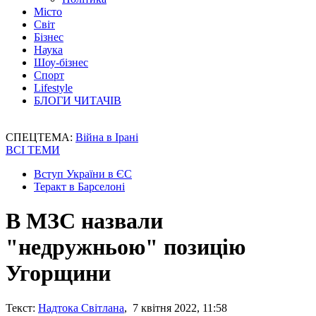
Місто
Світ
Бізнес
Наука
Шоу-бізнес
Спорт
Lifestyle
БЛОГИ ЧИТАЧІВ
СПЕЦТЕМА:
Війна в Ірані
ВСІ ТЕМИ
Вступ України в ЄС
Теракт в Барселоні
В МЗС назвали
"недружньою" позицію
Угорщини
Текст:
Надтока Світлана
, 7 квітня 2022, 11:58