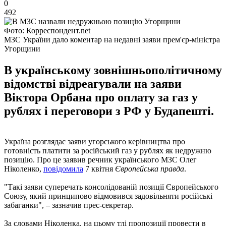
0
492
Фото: Корреспондент.net
МЗС України дало коментар на недавні заяви прем'єр-міністра
Угорщини
В українському зовнішньополітичному
відомстві відреагували на заяви
Віктора Орбана про оплату за газ у
рублях і переговори з РФ у Будапешті.
Україна розглядає заяви угорського керівництва про
готовність платити за російський газ у рублях як недружню
позицію. Про це заявив речник українського МЗС Олег
Ніколенко,
повідомила
7 квітня
Європейська правда
.
"Такі заяви суперечать консолідованій позиції Європейського
Союзу, який принципово відмовився задовільняти російські
забаганки", – зазначив прес-секретар.
За словами Ніколенка, на цьому тлі пропозиції провести в