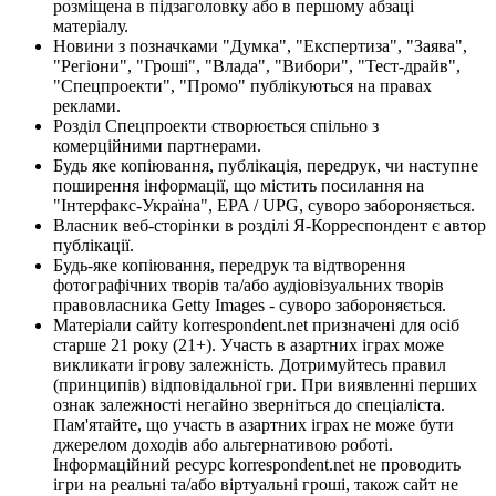
розміщена в підзаголовку або в першому абзаці
матеріалу.
Новини з позначками "Думка", "Експертиза", "Заява",
"Регіони", "Гроші", "Влада", "Вибори", "Тест-драйв",
"Спецпроекти", "Промо" публікуються на правах
реклами.
Розділ Спецпроекти створюється спільно з
комерційними партнерами.
Будь яке копіювання, публікація, передрук, чи наступне
поширення інформації, що містить посилання на
"Інтерфакс-Україна", EPA / UPG, суворо забороняється.
Власник веб-сторінки в розділі Я-Корреспондент є автор
публікації.
Будь-яке копіювання, передрук та відтворення
фотографічних творів та/або аудіовізуальних творів
правовласника Getty Images - суворо забороняється.
Матеріали сайту korrespondent.net призначені для осіб
старше 21 року (21+). Участь в азартних іграх може
викликати ігрову залежність. Дотримуйтесь правил
(принципів) відповідальної гри. При виявленні перших
ознак залежності негайно зверніться до спеціаліста.
Пам'ятайте, що участь в азартних іграх не може бути
джерелом доходів або альтернативою роботі.
Інформаційний ресурс korrespondent.net не проводить
ігри на реальні та/або віртуальні гроші, також сайт не