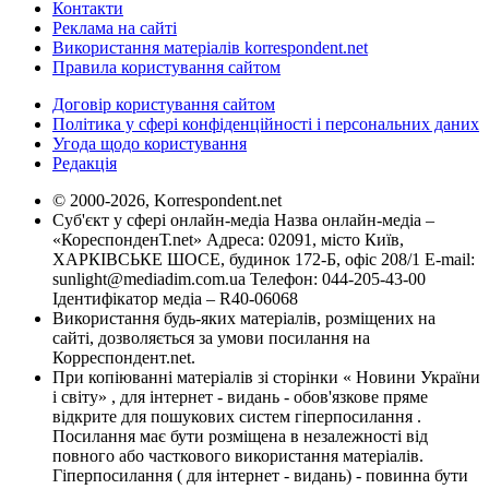
Контакти
Реклама на сайті
Використання матеріалів korrespondent.net
Правила користування сайтом
Договір користування сайтом
Політика у сфері конфіденційності і персональних даних
Угода щодо користування
Редакція
© 2000-2026, Korrespondent.net
Суб'єкт у сфері онлайн-медіа Назва онлайн-медіа –
«КореспонденТ.net» Адреса: 02091, місто Київ,
ХАРКІВСЬКЕ ШОСЕ, будинок 172-Б, офіс 208/1 E-mail:
sunlight@mediadim.com.ua
Телефон: 044-205-43-00
Ідентифікатор медіа – R40-06068
Використання будь-яких матеріалів, розміщених на
сайті, дозволяється за умови посилання на
Корреспондент.net.
При копіюванні матеріалів зі сторінки « Новини України
і світу» , для інтернет - видань - обов'язкове пряме
відкрите для пошукових систем гіперпосилання .
Посилання має бути розміщена в незалежності від
повного або часткового використання матеріалів.
Гіперпосилання ( для інтернет - видань) - повинна бути