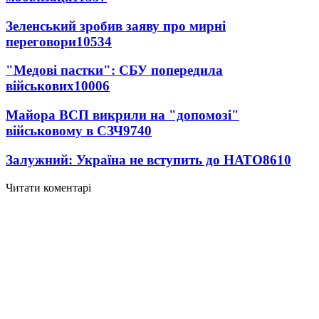
Зеленський зробив заяву про мирні
переговори
10534
"Медові пастки": СБУ попередила
військових
10006
Майора ВСП викрили на "допомозі"
військовому в СЗЧ
9740
Залужний: Україна не вступить до НАТО
8610
Читати коментарі