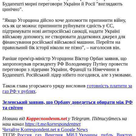
Будапешті мирні переговори України й Росії "виглядають
цинічно".
"Якщо Угорщина дійсно хоче допомогти припинити війну,
ось як це можна: припинити руйнувати єдність у ЄС,
підтримувати нові антиросійські санкції, надати Україні
військову допомогу, не створювати додаткових джерел для
фінансування російської військової машини. Перейти на
правильний бік історії ніколи не пізно", – наголосив він.
Раніше прем'єр-міністр Угорщини Віктор Орбан заявив, що
запропонував президенту РФ Володимиру Путіну провести
переговори з лідерами України, Франції та Німеччини в
Будапешті. Російський лідер нібито погодився, але з умовами.
Також глава угорського уряду висловив
готовність платити за
газ РФ у рублях
.
Зеленський заявив, що Орбану доведеться обирати між РФ
та світом
Новини від
Корреспондент.net
у Telegram. Підписуйтесь на
наш канал
https://t.me/korrespondentnet
Читайте Korrespondent.net в Google News
ТЕГИ:
Россия
,
газ
,
Венгрия
,
МИД Украины
,
рубль
,
Виктор