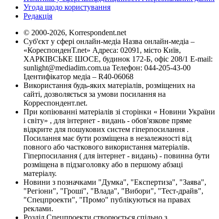
Угода щодо користування
Редакція
© 2000-2026, Korrespondent.net
Суб'єкт у сфері онлайн-медіа Назва онлайн-медіа –
«КореспонденТ.net» Адреса: 02091, місто Київ,
ХАРКІВСЬКЕ ШОСЕ, будинок 172-Б, офіс 208/1 E-mail:
sunlight@mediadim.com.ua
Телефон: 044-205-43-00
Ідентифікатор медіа – R40-06068
Використання будь-яких матеріалів, розміщених на
сайті, дозволяється за умови посилання на
Корреспондент.net.
При копіюванні матеріалів зі сторінки « Новини України
і світу» , для інтернет - видань - обов'язкове пряме
відкрите для пошукових систем гіперпосилання .
Посилання має бути розміщена в незалежності від
повного або часткового використання матеріалів.
Гіперпосилання ( для інтернет - видань) - повинна бути
розміщена в підзаголовку або в першому абзаці
матеріалу.
Новини з позначками "Думка", "Експертиза", "Заява",
"Регіони", "Гроші", "Влада", "Вибори", "Тест-драйв",
"Спецпроекти", "Промо" публікуються на правах
реклами.
Розділ Спецпроекти створюється спільно з