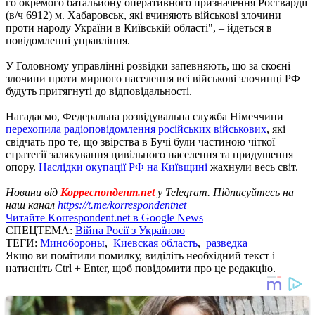
го окремого батальйону оперативного призначення Росгвардії
(в/ч 6912) м. Хабаровськ, які вчиняють військові злочини
проти народу України в Київській області", – йдеться в
повідомленні управління.
У Головному управлінні розвідки запевняють, що за скоєні
злочини проти мирного населення всі військові злочинці РФ
будуть притягнуті до відповідальності.
Нагадаємо, Федеральна розвідувальна служба Німеччини
перехопила радіоповідомлення російських військових
, які
свідчать про те, що звірства в Бучі були частиною чіткої
стратегії залякування цивільного населення та придушення
опору.
Наслідки окупації РФ на Київщині
жахнули весь світ.
Новини від
Корреспондент.net
у Telegram. Підписуйтесь на
наш канал
https://t.me/korrespondentnet
Читайте Korrespondent.net в Google News
СПЕЦТЕМА:
Війна Росії з Україною
ТЕГИ:
Минобороны
,
Киевская область
,
разведка
Якщо ви помітили помилку, виділіть необхідний текст і
натисніть Ctrl + Enter, щоб повідомити про це редакцію.