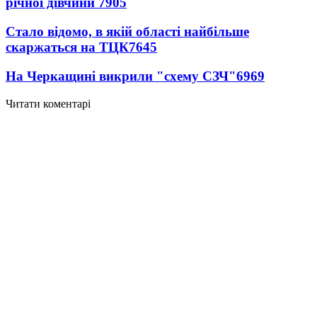
річної дівчини
7905
Стало відомо, в якій області найбільше
скаржаться на ТЦК
7645
На Черкащині викрили "схему СЗЧ"
6969
Читати коментарі