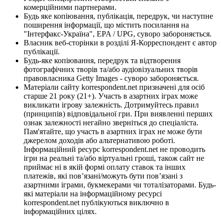
комерційними партнерами.
Будь яке копіювання, публікація, передрук, чи наступне
поширення інформації, що містить посилання на
"Інтерфакс-Україна", EPA / UPG, суворо забороняється.
Власник веб-сторінки в розділі Я-Корреспондент є автор
публікації.
Будь-яке копіювання, передрук та відтворення
фотографічних творів та/або аудіовізуальних творів
правовласника Getty Images - суворо забороняється.
Матеріали сайту korrespondent.net призначені для осіб
старше 21 року (21+). Участь в азартних іграх може
викликати ігрову залежність. Дотримуйтесь правил
(принципів) відповідальної гри. При виявленні перших
ознак залежності негайно зверніться до спеціаліста.
Пам'ятайте, що участь в азартних іграх не може бути
джерелом доходів або альтернативою роботі.
Інформаційний ресурс korrespondent.net не проводить
ігри на реальні та/або віртуальні гроші, також сайт не
приймає ні в якій формі оплату ставок та інших
платежів, які пов’язані/можуть бути пов’язані з
азартними іграми, букмекерами чи тоталізаторами. Будь-
які матеріали на інформаційному ресурсі
korrespondent.net публікуються виключно в
інформаційних цілях.