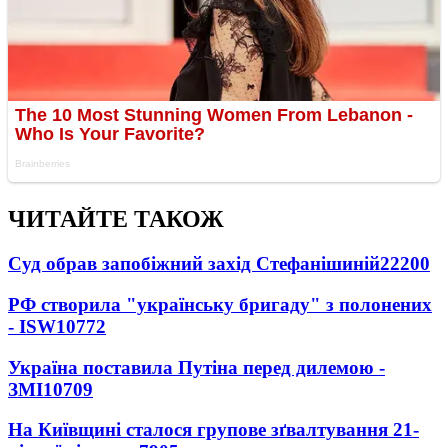
ЧИТАЙТЕ ТАКОЖ
Суд обрав запобіжний захід Стефанішиній
22200
РФ створила "українську бригаду" з полонених
- ISW
10772
Україна поставила Путіна перед дилемою -
ЗМІ
10709
На Київщині сталося групове зґвалтування 21-