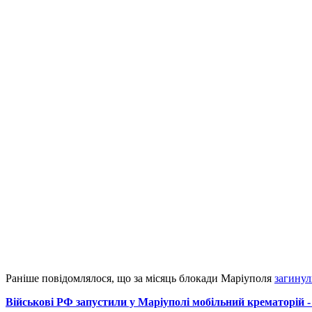
Раніше повідомлялося, що за місяць блокади Маріуполя
загинул
Військові РФ запустили у Маріуполі мобільний крематорій -