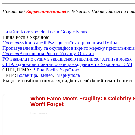
Новини від
Корреспондент.net
в Telegram. Підписуйтесь на на
Читайте Korrespondent.net в Google News
Війна Росії з Україною
Сюжет
Зміни в армії РФ: що стоїть за рішенням Путіна
Пропагували війну та окупацію: викрито мережу прихильникі
Сюжет
Вторгнення Росії в Україну. Онлайн
РФ вдарила по судну з українською пшеницею: загинув моряк
США відновили повний обмін розвідданими з Україною - ЗМІ
СПЕЦТЕМА:
Війна Росії з Україною
ТЕГИ:
Больница
,
видео
,
Мариуполь
Якщо ви помітили помилку, виділіть необхідний текст і натисніт