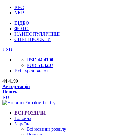
РУС
УКР
ВІДЕО
ФОТО
НАЙПОПУЛЯРНІШІ
СПЕЦПРОЕКТИ
USD
USD
44.4190
EUR
51.3207
Всі курси валют
44.4190
Авторизація
Пошук
RU
ВСІ РОЗДІЛИ
Головна
Україна
Всі новини розділу
Політика