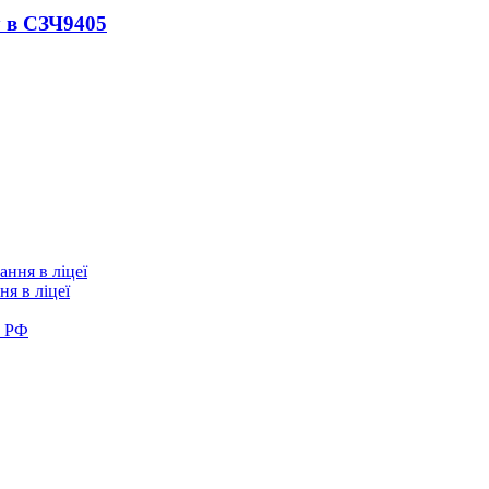
 в СЗЧ
9405
я в ліцеї
в РФ