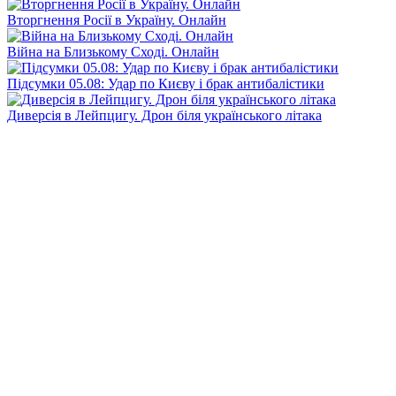
Вторгнення Росії в Україну. Онлайн
Війна на Близькому Сході. Онлайн
Підсумки 05.08: Удар по Києву і брак антибалістики
Диверсія в Лейпцигу. Дрон біля українського літака