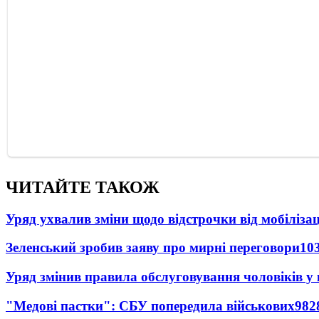
ЧИТАЙТЕ ТАКОЖ
Уряд ухвалив зміни щодо відстрочки від мобілізац
Зеленський зробив заяву про мирні переговори
10
Уряд змінив правила обслуговування чоловіків у
"Медові пастки": СБУ попередила військових
982