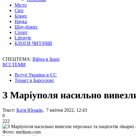
Місто
Світ
Бізнес
Наука
Шоу-бізнес
Спорт
Lifestyle
БЛОГИ ЧИТАЧІВ
СПЕЦТЕМА:
Війна в Ірані
ВСІ ТЕМИ
Вступ України в ЄС
Теракт в Барселоні
З Маріуполя насильно вивезли 
Текст:
Катя Юськів
, 7 квітня 2022, 12:43
0
222
Фото: medium.com