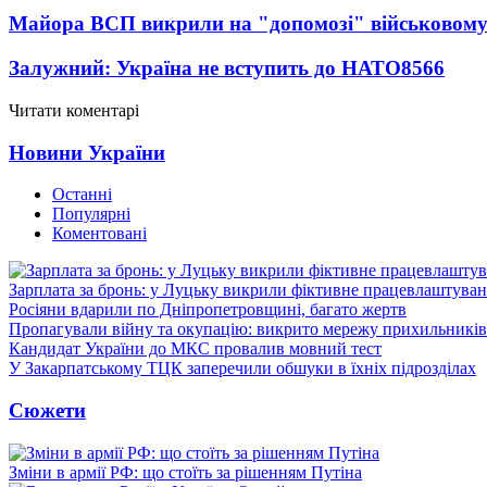
Майора ВСП викрили на "допомозі" військовому
Залужний: Україна не вступить до НАТО
8566
Читати коментарі
Новини України
Останні
Популярні
Коментовані
Зарплата за бронь: у Луцьку викрили фіктивне працевлаштуванн
Росіяни вдарили по Дніпропетровщині, багато жертв
Пропагували війну та окупацію: викрито мережу прихильникі
Кандидат України до МКС провалив мовний тест
У Закарпатському ТЦК заперечили обшуки в їхніх підрозділах
Сюжети
Зміни в армії РФ: що стоїть за рішенням Путіна