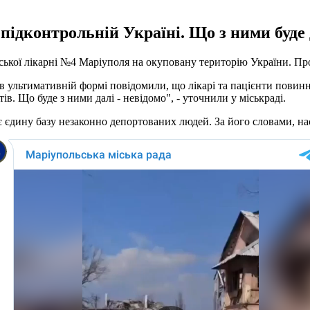
підконтрольній Україні. Що з ними буде д
іської лікарні №4 Маріуполя на окуповану територію України. Пр
в ультимативній формі повідомили, що лікарі та пацієнти повинні
в. Що буде з ними далі - невідомо", - уточнили у міськраді.
 єдину базу незаконно депортованих людей. За його словами, на