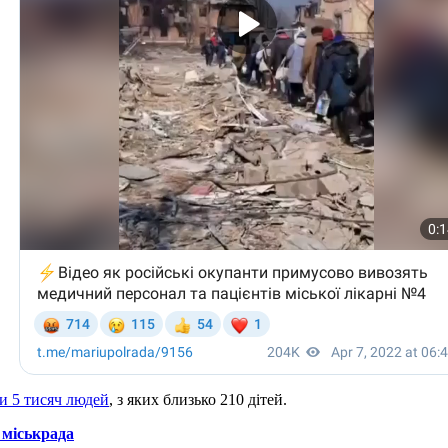
и 5 тисяч людей
, з яких близько 210 дітей.
 міськрада