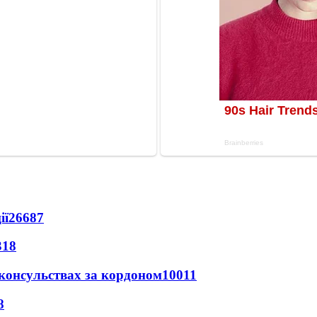
ії
26687
318
 консульствах за кордоном
10011
8