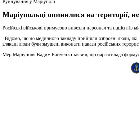
Руйнування у Маріуполі
Маріупольці опинилися на території, не
Російські військові примусово вивезли персонал та пацієнтів м
"Відомо, що до медичного закладу прийшли озброєні люди, які 
злякані люди були змушені виконати накази російських терористі
Мер Маріуполя Вадим Бойченко заявив, що наразі влада формує