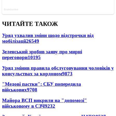
ЧИТАЙТЕ ТАКОЖ
Уряд ухвалив зміни щодо відстрочки від
мобілізації
26549
Зеленський зробив заяву про мирні
переговори
10195
Уряд змінив правила обслуговування чоловіків у
консульствах за кордоном
9873
"Медові пастки": СБУ попередила
військових
9708
Майора ВСП викрили на "допомозі"
військовому в СЗЧ
9232