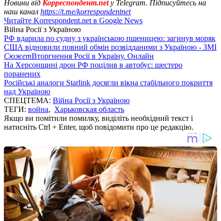
Новини від
Корреспондент.net
у Telegram. Підписуйтесь на
наш канал
https://t.me/korrespondentnet
Читайте Korrespondent.net в Google News
Війна Росії з Україною
РФ вдарила по судну з українською пшеницею: загинув моряк
США відновили повний обмін розвідданими з Україною - ЗМІ
Сюжет
Вторгнення Росії в Україну. Онлайн
На Херсонщині дрон РФ поцілив в автобус: шестеро
поранених
Російські аналоги Starlink досягли вікна стабільного покриття
над Україною
СПЕЦТЕМА:
Війна Росії з Україною
ТЕГИ:
война
,
Харьковская область
Якщо ви помітили помилку, виділіть необхідний текст і
натисніть Ctrl + Enter, щоб повідомити про це редакцію.