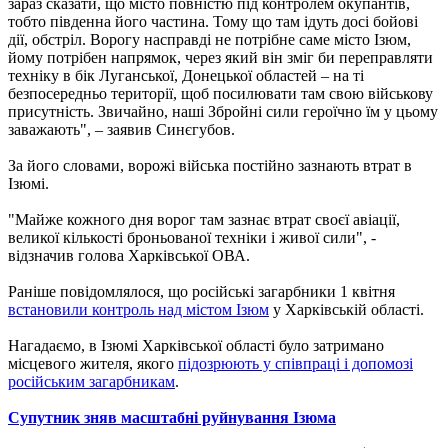
зараз сказати, що місто повністю під контролем окупантів,
тобто південна його частина. Тому що там ідуть досі бойові
дії, обстріл. Ворогу насправді не потрібне саме місто Ізюм,
йому потрібен напрямок, через який він зміг би переправляти
техніку в бік Луганської, Донецької областей – на ті
безпосередньо території, щоб посилювати там свою військову
присутність. Звичайно, наші Збройні сили героїчно їм у цьому
заважають", – заявив Синєгубов.
За його словами, ворожі війська постійно зазнають втрат в
Ізюмі.
"Майже кожного дня ворог там зазнає втрат своєї авіації,
великої кількості броньованої техніки і живої сили", -
відзначив голова Харківської ОВА.
Раніше повідомлялося, що російські загарбники 1 квітня
встановили контроль над містом Ізюм
у Харківській області.
Нагадаємо, в Ізюмі Харківської області було затримано
місцевого жителя, якого
підозрюють у співпраці і допомозі
російським загарбникам
.
Супутник зняв масштабні руйнування Ізюма