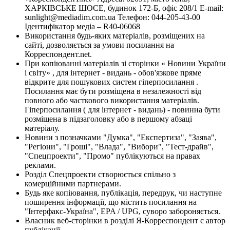
ХАРКІВСЬКЕ ШОСЕ, будинок 172-Б, офіс 208/1 E-mail:
sunlight@mediadim.com.ua
Телефон: 044-205-43-00
Ідентифікатор медіа – R40-06068
Використання будь-яких матеріалів, розміщених на
сайті, дозволяється за умови посилання на
Корреспондент.net.
При копіюванні матеріалів зі сторінки « Новини України
і світу» , для інтернет - видань - обов'язкове пряме
відкрите для пошукових систем гіперпосилання .
Посилання має бути розміщена в незалежності від
повного або часткового використання матеріалів.
Гіперпосилання ( для інтернет - видань) - повинна бути
розміщена в підзаголовку або в першому абзаці
матеріалу.
Новини з позначками "Думка", "Експертиза", "Заява",
"Регіони", "Гроші", "Влада", "Вибори", "Тест-драйв",
"Спецпроекти", "Промо" публікуються на правах
реклами.
Розділ Спецпроекти створюється спільно з
комерційними партнерами.
Будь яке копіювання, публікація, передрук, чи наступне
поширення інформації, що містить посилання на
"Інтерфакс-Україна", EPA / UPG, суворо забороняється.
Власник веб-сторінки в розділі Я-Корреспондент є автор
публікації.