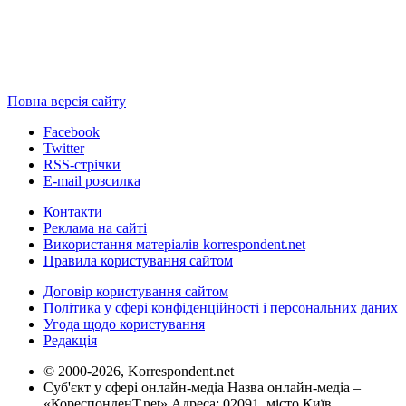
Повна версія сайту
Facebook
Twitter
RSS-стрічки
E-mail розсилка
Контакти
Реклама на сайті
Використання матеріалів korrespondent.net
Правила користування сайтом
Договір користування сайтом
Політика у сфері конфіденційності і персональних даних
Угода щодо користування
Редакція
© 2000-2026, Korrespondent.net
Суб'єкт у сфері онлайн-медіа Назва онлайн-медіа –
«КореспонденТ.net» Адреса: 02091, місто Київ,