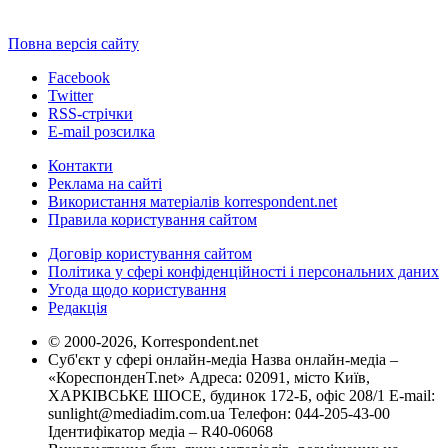
Повна версія сайту
Facebook
Twitter
RSS-стрічки
E-mail розсилка
Контакти
Реклама на сайті
Використання матеріалів korrespondent.net
Правила користування сайтом
Договір користування сайтом
Політика у сфері конфіденційності і персональних даних
Угода щодо користування
Редакція
© 2000-2026, Korrespondent.net
Суб'єкт у сфері онлайн-медіа Назва онлайн-медіа –
«КореспонденТ.net» Адреса: 02091, місто Київ,
ХАРКІВСЬКЕ ШОСЕ, будинок 172-Б, офіс 208/1 E-mail:
sunlight@mediadim.com.ua
Телефон: 044-205-43-00
Ідентифікатор медіа – R40-06068