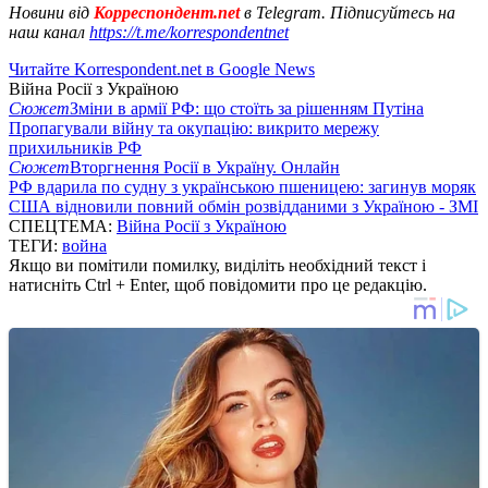
Новини від
Корреспондент.net
в Telegram. Підписуйтесь на
наш канал
https://t.me/korrespondentnet
Читайте Korrespondent.net в Google News
Війна Росії з Україною
Сюжет
Зміни в армії РФ: що стоїть за рішенням Путіна
Пропагували війну та окупацію: викрито мережу
прихильників РФ
Сюжет
Вторгнення Росії в Україну. Онлайн
РФ вдарила по судну з українською пшеницею: загинув моряк
США відновили повний обмін розвідданими з Україною - ЗМІ
СПЕЦТЕМА:
Війна Росії з Україною
ТЕГИ:
война
Якщо ви помітили помилку, виділіть необхідний текст і
натисніть Ctrl + Enter, щоб повідомити про це редакцію.