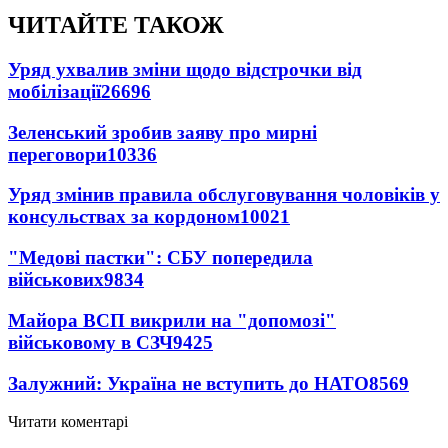
ЧИТАЙТЕ ТАКОЖ
Уряд ухвалив зміни щодо відстрочки від
мобілізації
26696
Зеленський зробив заяву про мирні
переговори
10336
Уряд змінив правила обслуговування чоловіків у
консульствах за кордоном
10021
"Медові пастки": СБУ попередила
військових
9834
Майора ВСП викрили на "допомозі"
військовому в СЗЧ
9425
Залужний: Україна не вступить до НАТО
8569
Читати коментарі