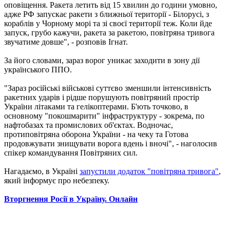
оповіщення. Ракета летить від 15 хвилин до години умовно,
адже РФ запускає ракети з ближньої території - Білорусі, з
кораблів у Чорному морі та зі своєї території теж. Коли йде
запуск, грубо кажучи, ракета за ракетою, повітряна тривога
звучатиме довше", - розповів Ігнат.
За його словами, зараз ворог уникає заходити в зону дії
українського ППО.
"Зараз російські військові суттєво зменшили інтенсивність
ракетних ударів і рідше порушують повітряний простір
України літаками та гелікоптерами. Б'ють точково, в
основному "покошмарити" інфраструктуру - зокрема, по
нафтобазах та промислових об'єктах. Водночас,
протиповітряна оборона України - на чеку та Готова
продовжувати знищувати ворога вдень і вночі", - наголосив
спікер командування Повітряних сил.
Нагадаємо, в Україні
запустили додаток "повітряна тривога"
,
який інформує про небезпеку.
Вторгнення Росії в Україну. Онлайн