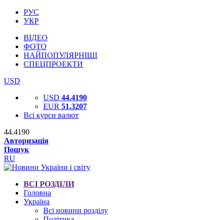
РУС
УКР
ВІДЕО
ФОТО
НАЙПОПУЛЯРНІШІ
СПЕЦПРОЕКТИ
USD
USD
44.4190
EUR
51.3207
Всі курси валют
44.4190
Авторизація
Пошук
RU
ВСІ РОЗДІЛИ
Головна
Україна
Всі новини розділу
Політика