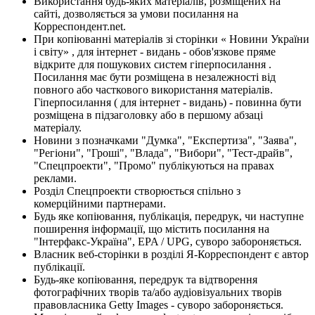
Використання будь-яких матеріалів, розміщених на
сайті, дозволяється за умови посилання на
Корреспондент.net.
При копіюванні матеріалів зі сторінки « Новини України
і світу» , для інтернет - видань - обов'язкове пряме
відкрите для пошукових систем гіперпосилання .
Посилання має бути розміщена в незалежності від
повного або часткового використання матеріалів.
Гіперпосилання ( для інтернет - видань) - повинна бути
розміщена в підзаголовку або в першому абзаці
матеріалу.
Новини з позначками "Думка", "Експертиза", "Заява",
"Регіони", "Гроші", "Влада", "Вибори", "Тест-драйв",
"Спецпроекти", "Промо" публікуються на правах
реклами.
Розділ Спецпроекти створюється спільно з
комерційними партнерами.
Будь яке копіювання, публікація, передрук, чи наступне
поширення інформації, що містить посилання на
"Інтерфакс-Україна", EPA / UPG, суворо забороняється.
Власник веб-сторінки в розділі Я-Корреспондент є автор
публікації.
Будь-яке копіювання, передрук та відтворення
фотографічних творів та/або аудіовізуальних творів
правовласника Getty Images - суворо забороняється.