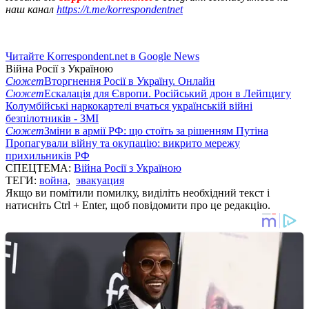
наш канал
https://t.me/korrespondentnet
Читайте Korrespondent.net в Google News
Війна Росії з Україною
Сюжет
Вторгнення Росії в Україну. Онлайн
Сюжет
Ескалація для Європи. Російський дрон в Лейпцигу
Колумбійські наркокартелі вчаться українській війні
безпілотників - ЗМІ
Сюжет
Зміни в армії РФ: що стоїть за рішенням Путіна
Пропагували війну та окупацію: викрито мережу
прихильників РФ
СПЕЦТЕМА:
Війна Росії з Україною
ТЕГИ:
война
,
эвакуация
Якщо ви помітили помилку, виділіть необхідний текст і
натисніть Ctrl + Enter, щоб повідомити про це редакцію.