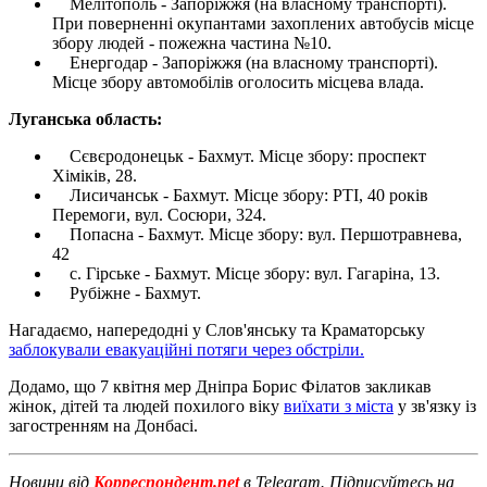
Мелітополь - Запоріжжя (на власному транспорті).
При поверненні окупантами захоплених автобусів місце
збору людей - пожежна частина №10.
Енергодар - Запоріжжя (на власному транспорті).
Місце збору автомобілів оголосить місцева влада.
Луганська область:
Сєвєродонецьк - Бахмут. Місце збору: проспект
Хіміків, 28.
Лисичанськ - Бахмут. Місце збору: РТІ, 40 років
Перемоги, вул. Сосюри, ​​324.
Попасна - Бахмут. Місце збору: вул. Першотравнева,
42
с. Гірське - Бахмут. Місце збору: вул. Гагаріна, 13.
Рубіжне - Бахмут.
Нагадаємо, напередодні у Слов'янську та Краматорську
заблокували евакуаційні потяги через обстріли.
Додамо, що 7 квітня мер Дніпра Борис Філатов закликав
жінок, дітей та людей похилого віку
виїхати з міста
у зв'язку із
загостренням на Донбасі.
Новини від
Корреспондент.net
в Telegram. Підписуйтесь на