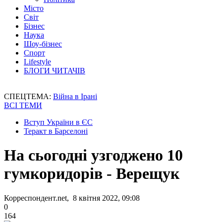
Місто
Світ
Бізнес
Наука
Шоу-бізнес
Спорт
Lifestyle
БЛОГИ ЧИТАЧІВ
СПЕЦТЕМА:
Війна в Ірані
ВСІ ТЕМИ
Вступ України в ЄС
Теракт в Барселоні
На сьогодні узгоджено 10
гумкоридорів - Верещук
Корреспондент.net, 8 квітня 2022, 09:08
0
164