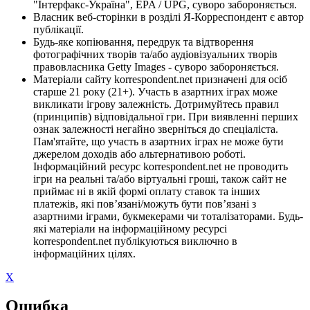
"Інтерфакс-Україна", EPA / UPG, суворо забороняється.
Власник веб-сторінки в розділі Я-Корреспондент є автор
публікації.
Будь-яке копіювання, передрук та відтворення
фотографічних творів та/або аудіовізуальних творів
правовласника Getty Images - суворо забороняється.
Матеріали сайту korrespondent.net призначені для осіб
старше 21 року (21+). Участь в азартних іграх може
викликати ігрову залежність. Дотримуйтесь правил
(принципів) відповідальної гри. При виявленні перших
ознак залежності негайно зверніться до спеціаліста.
Пам'ятайте, що участь в азартних іграх не може бути
джерелом доходів або альтернативою роботі.
Інформаційний ресурс korrespondent.net не проводить
ігри на реальні та/або віртуальні гроші, також сайт не
приймає ні в якій формі оплату ставок та інших
платежів, які пов’язані/можуть бути пов’язані з
азартними іграми, букмекерами чи тоталізаторами. Будь-
які матеріали на інформаційному ресурсі
korrespondent.net публікуються виключно в
інформаційних цілях.
X
Ошибка