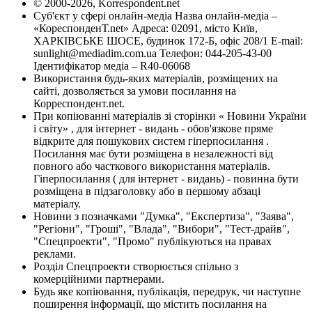
© 2000-2026, Korrespondent.net
Суб'єкт у сфері онлайн-медіа Назва онлайн-медіа –
«КореспонденТ.net» Адреса: 02091, місто Київ,
ХАРКІВСЬКЕ ШОСЕ, будинок 172-Б, офіс 208/1 E-mail:
sunlight@mediadim.com.ua
Телефон: 044-205-43-00
Ідентифікатор медіа – R40-06068
Використання будь-яких матеріалів, розміщених на
сайті, дозволяється за умови посилання на
Корреспондент.net.
При копіюванні матеріалів зі сторінки « Новини України
і світу» , для інтернет - видань - обов'язкове пряме
відкрите для пошукових систем гіперпосилання .
Посилання має бути розміщена в незалежності від
повного або часткового використання матеріалів.
Гіперпосилання ( для інтернет - видань) - повинна бути
розміщена в підзаголовку або в першому абзаці
матеріалу.
Новини з позначками "Думка", "Експертиза", "Заява",
"Регіони", "Гроші", "Влада", "Вибори", "Тест-драйв",
"Спецпроекти", "Промо" публікуються на правах
реклами.
Розділ Спецпроекти створюється спільно з
комерційними партнерами.
Будь яке копіювання, публікація, передрук, чи наступне
поширення інформації, що містить посилання на