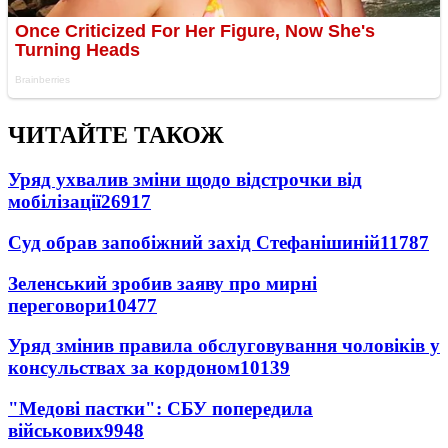
ЧИТАЙТЕ ТАКОЖ
Уряд ухвалив зміни щодо відстрочки від
мобілізації
26917
Суд обрав запобіжний захід Стефанішиній
11787
Зеленський зробив заяву про мирні
переговори
10477
Уряд змінив правила обслуговування чоловіків у
консульствах за кордоном
10139
"Медові пастки": СБУ попередила
військових
9948