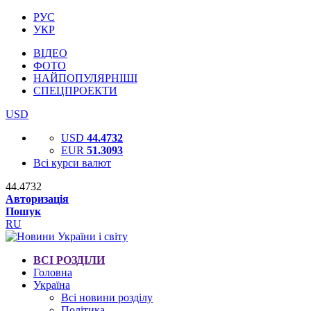
РУС
УКР
ВІДЕО
ФОТО
НАЙПОПУЛЯРНІШІ
СПЕЦПРОЕКТИ
USD
USD
44.4732
EUR
51.3093
Всі курси валют
44.4732
Авторизація
Пошук
RU
ВСІ РОЗДІЛИ
Головна
Україна
Всі новини розділу
Політика