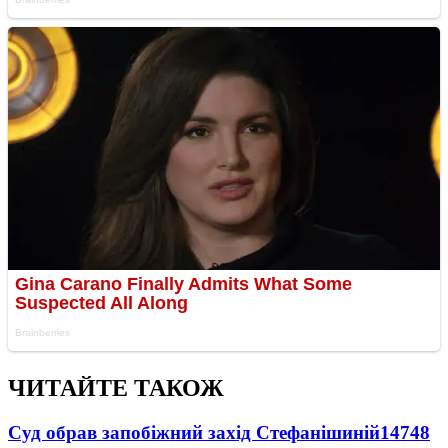
ЧИТАЙТЕ ТАКОЖ
Суд обрав запобіжний захід Стефанішиній
14748