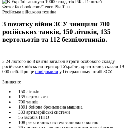
Фото: facebook.com/GeneralStaff.ua
Російська військова техніка
З початку війни ЗСУ знищили 700
російських танків, 150 літаків, 135
вертольотів та 112 безпілотників.
З 24 лютого до 8 квітня загальні втрати особового складу
російських військ на території України, орієнтовно, склали 19
000 осіб. Про це
повідомили
у Генеральному штабі ЗСУ.
Знищено:
150 літаків
135 вертольота
700 танків
1891 бойова броньована машина
333 артилерійські системи
55 засобів ППО
108 реактивних систем залпового вогню
76 цистерн з паливно-мастильними матеріалами