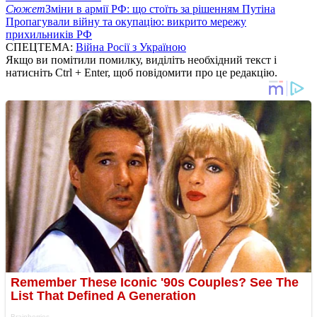
Сюжет
Зміни в армії РФ: що стоїть за рішенням Путіна
Пропагували війну та окупацію: викрито мережу
прихильників РФ
СПЕЦТЕМА:
Війна Росії з Україною
Якщо ви помітили помилку, виділіть необхідний текст і
натисніть Ctrl + Enter, щоб повідомити про це редакцію.