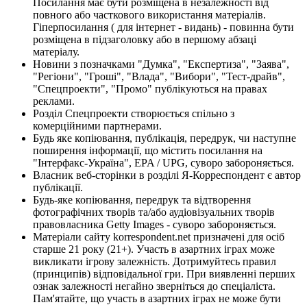
Посилання має бути розміщена в незалежності від
повного або часткового використання матеріалів.
Гіперпосилання ( для інтернет - видань) - повинна бути
розміщена в підзаголовку або в першому абзаці
матеріалу.
Новини з позначками "Думка", "Експертиза", "Заява",
"Регіони", "Гроші", "Влада", "Вибори", "Тест-драйв",
"Спецпроекти", "Промо" публікуються на правах
реклами.
Розділ Спецпроекти створюється спільно з
комерційними партнерами.
Будь яке копіювання, публікація, передрук, чи наступне
поширення інформації, що містить посилання на
"Інтерфакс-Україна", EPA / UPG, суворо забороняється.
Власник веб-сторінки в розділі Я-Корреспондент є автор
публікації.
Будь-яке копіювання, передрук та відтворення
фотографічних творів та/або аудіовізуальних творів
правовласника Getty Images - суворо забороняється.
Матеріали сайту korrespondent.net призначені для осіб
старше 21 року (21+). Участь в азартних іграх може
викликати ігрову залежність. Дотримуйтесь правил
(принципів) відповідальної гри. При виявленні перших
ознак залежності негайно зверніться до спеціаліста.
Пам'ятайте, що участь в азартних іграх не може бути