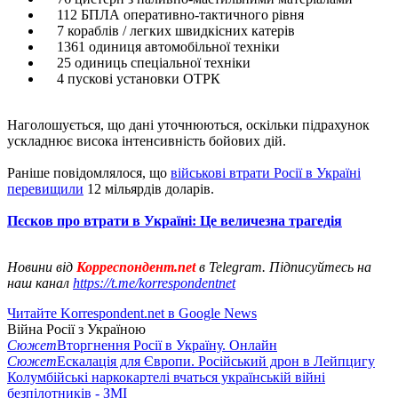
112 БПЛА оперативно-тактичного рівня
7 кораблів / легких швидкісних катерів
1361 одиниця автомобільної техніки
25 одиниць спеціальної техніки
4 пускові установки ОТРК
Наголошується, що дані уточнюються, оскільки підрахунок
ускладнює висока інтенсивність бойових дій.
Раніше повідомлялося, що
військові втрати Росії в Україні
перевищили
12 мільярдів доларів.
Пєсков про втрати в Україні: Це величезна трагедія
Новини від
Корреспондент.net
в Telegram. Підписуйтесь на
наш канал
https://t.me/korrespondentnet
Читайте Korrespondent.net в Google News
Війна Росії з Україною
Сюжет
Вторгнення Росії в Україну. Онлайн
Сюжет
Ескалація для Європи. Російський дрон в Лейпцигу
Колумбійські наркокартелі вчаться українській війні
безпілотників - ЗМІ