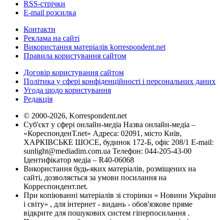
RSS-стрічки
E-mail розсилка
Контакти
Реклама на сайті
Використання матеріалів korrespondent.net
Правила користування сайтом
Договір користування сайтом
Політика у сфері конфіденційності і персональних даних
Угода щодо користування
Редакція
© 2000-2026, Korrespondent.net
Суб'єкт у сфері онлайн-медіа Назва онлайн-медіа –
«КореспонденТ.net» Адреса: 02091, місто Київ,
ХАРКІВСЬКЕ ШОСЕ, будинок 172-Б, офіс 208/1 E-mail:
sunlight@mediadim.com.ua
Телефон: 044-205-43-00
Ідентифікатор медіа – R40-06068
Використання будь-яких матеріалів, розміщених на
сайті, дозволяється за умови посилання на
Корреспондент.net.
При копіюванні матеріалів зі сторінки « Новини України
і світу» , для інтернет - видань - обов'язкове пряме
відкрите для пошукових систем гіперпосилання .