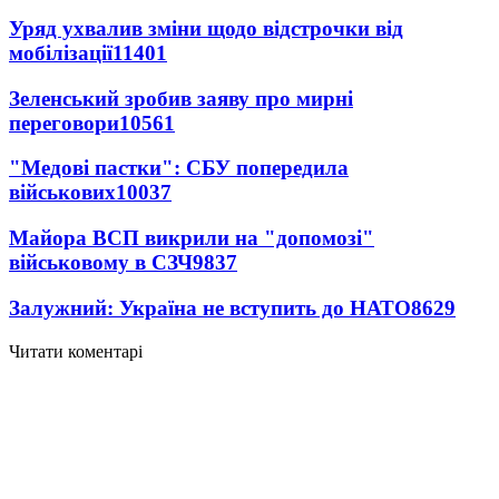
Уряд ухвалив зміни щодо відстрочки від
мобілізації
11401
Зеленський зробив заяву про мирні
переговори
10561
"Медові пастки": СБУ попередила
військових
10037
Майора ВСП викрили на "допомозі"
військовому в СЗЧ
9837
Залужний: Україна не вступить до НАТО
8629
Читати коментарі