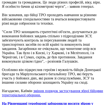
громадян та громадянок. Це люди різних професій, віку, віри.
Я особисто бачив ці кілометрові черги", - заявив генерал.
Він зазначив, що бійці ТРО проходять навчання за різними
військовими спеціальностями та вчаться використовувати
різні види озброєння та техніки.
"Сили ТРО захищають стратегічні об'єкти, долучаються до
виконання бойових завдань спільно з підрозділами ЗСУ,
забезпечують контроль за пересуванням людей та
транспортних засобів по всій країні та виконують інші
завдання. Загарбники не очікували, що чинитиме опір вся
Україна. Так було і в Києві, і у Харкові, і в Мелітополі, і в
Чернігові, і в Сумах, скрізь, де був противник. Завдання
виконували цілком гідно", - розповів Галушкін.
Особливо він підкреслив героїзм і мужність бійців Донецької
бригади та Маріупольського батальйону ТРО, які беруть
участь у бойових діях, які разом зі спецслужбами, ЗСУ та
іншими силами оборони захищають Україну на сході.
Нагадаємо, Кабмін
змінив порядок застосування зброї бійцями
територіальної оборони.
На Рівненщині теробороні заборонили носити зброю у