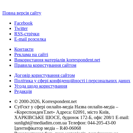
Повна версія сайту
Facebook
Twitter
RSS-стрічки
E-mail розсилка
Контакти
Реклама на сайті
Використання матеріалів korrespondent.net
Правила користування сайтом
Договір користування сайтом
Політика у сфері конфіденційності і персональних даних
Угода щодо користування
Редакція
© 2000-2026, Korrespondent.net
Суб'єкт у сфері онлайн-медіа Назва онлайн-медіа –
«КореспонденТ.net» Адреса: 02091, місто Київ,
ХАРКІВСЬКЕ ШОСЕ, будинок 172-Б, офіс 208/1 E-mail:
sunlight@mediadim.com.ua
Телефон: 044-205-43-00
Ідентифікатор медіа – R40-06068