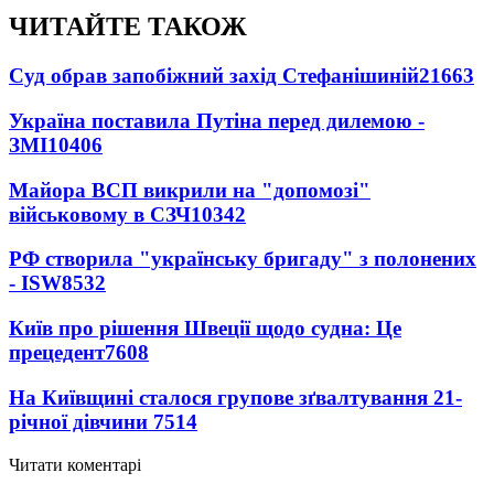
ЧИТАЙТЕ ТАКОЖ
Суд обрав запобіжний захід Стефанішиній
21663
Україна поставила Путіна перед дилемою -
ЗМІ
10406
Майора ВСП викрили на "допомозі"
військовому в СЗЧ
10342
РФ створила "українську бригаду" з полонених
- ISW
8532
Київ про рішення Швеції щодо судна: Це
прецедент
7608
На Київщині сталося групове зґвалтування 21-
річної дівчини
7514
Читати коментарі