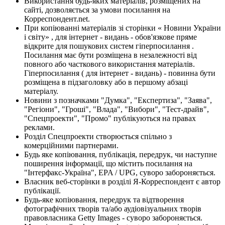
Використання будь-яких матеріалів, розміщених на
сайті, дозволяється за умови посилання на
Корреспондент.net.
При копіюванні матеріалів зі сторінки « Новини України
і світу» , для інтернет - видань - обов'язкове пряме
відкрите для пошукових систем гіперпосилання .
Посилання має бути розміщена в незалежності від
повного або часткового використання матеріалів.
Гіперпосилання ( для інтернет - видань) - повинна бути
розміщена в підзаголовку або в першому абзаці
матеріалу.
Новини з позначками "Думка", "Експертиза", "Заява",
"Регіони", "Гроші", "Влада", "Вибори", "Тест-драйв",
"Спецпроекти", "Промо" публікуються на правах
реклами.
Розділ Спецпроекти створюється спільно з
комерційними партнерами.
Будь яке копіювання, публікація, передрук, чи наступне
поширення інформації, що містить посилання на
"Інтерфакс-Україна", EPA / UPG, суворо забороняється.
Власник веб-сторінки в розділі Я-Корреспондент є автор
публікації.
Будь-яке копіювання, передрук та відтворення
фотографічних творів та/або аудіовізуальних творів
правовласника Getty Images - суворо забороняється.