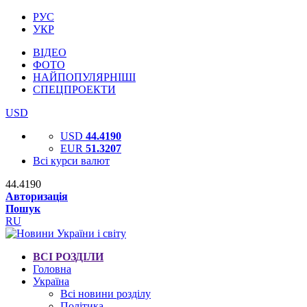
РУС
УКР
ВІДЕО
ФОТО
НАЙПОПУЛЯРНІШІ
СПЕЦПРОЕКТИ
USD
USD
44.4190
EUR
51.3207
Всі курси валют
44.4190
Авторизація
Пошук
RU
ВСІ РОЗДІЛИ
Головна
Україна
Всі новини розділу
Політика