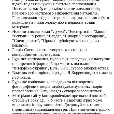
відкрите для пошукових систем гіперпосилання .
Посилання має бути розміщена в незалежності від
повного або часткового використання матеріалів.
Гіперпосилання ( для інтернет - видань) - повинна бути
розміщена в підзаголовку або в першому абзаці
матеріалу.
Новини з позначками "Думка", "Експертиза", "Заява",
"Регіони", "Гроші", "Влада", "Вибори", "Тест-драйв",
"Спецпроекти", "Промо" публікуються на правах
реклами.
Розділ Спецпроекти створюється спільно з
комерційними партнерами.
Будь яке копіювання, публікація, передрук, чи наступне
поширення інформації, що містить посилання на
"Інтерфакс-Україна", EPA / UPG, суворо забороняється.
Власник веб-сторінки в розділі Я-Корреспондент є автор
публікації.
Будь-яке копіювання, передрук та відтворення
фотографічних творів та/або аудіовізуальних творів
правовласника Getty Images - суворо забороняється.
Матеріали сайту korrespondent.net призначені для осіб
старше 21 року (21+). Участь в азартних іграх може
викликати ігрову залежність. Дотримуйтесь правил
(принципів) відповідальної гри. При виявленні перших
ознак залежності негайно зверніться до спеціаліста.