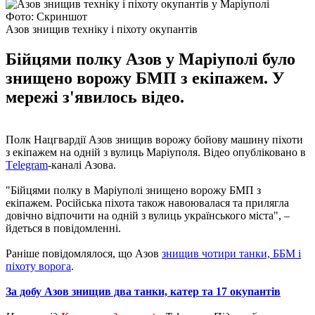
Фото: Скриншот
Азов знищив техніку і піхоту окупантів
Бійцями полку Азов у ​​Маріуполі було
знищено ворожу БМП з екіпажем. У
мережі з'явилось відео.
Полк Нацгвардії Азов знищив ворожу бойову машину піхоти
з екіпажем на одній з вулиць Маріуполя. Відео опубліковано в
Тelegram
-каналі Азова.
"Бійцями полку в Маріуполі знищено ворожу БМП з
екіпажем. Російська піхота також навоювалася та прилягла
довічно відпочити на одній з вулиць українського міста", –
йдеться в повідомленні.
Раніше повідомлялося, що Азов
знищив чотири танки, ББМ і
піхоту ворога
.
За добу Азов знищив два танки, катер та 17 окупантів