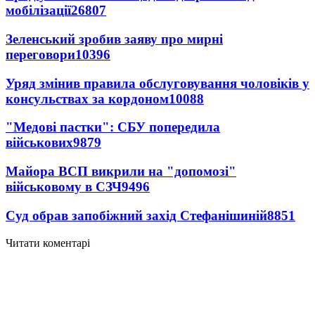
мобілізації
26807
Зеленський зробив заяву про мирні
переговори
10396
Уряд змінив правила обслуговування чоловіків у
консульствах за кордоном
10088
"Медові пастки": СБУ попередила
військових
9879
Майора ВСП викрили на "допомозі"
військовому в СЗЧ
9496
Суд обрав запобіжний захід Стефанішиній
8851
Читати коментарі