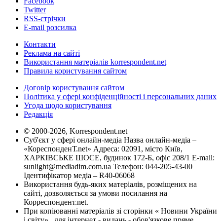
Facebook
Twitter
RSS-стрічки
E-mail розсилка
Контакти
Реклама на сайті
Використання матеріалів korrespondent.net
Правила користування сайтом
Договір користування сайтом
Політика у сфері конфіденційності і персональних даних
Угода щодо користування
Редакція
© 2000-2026, Korrespondent.net
Суб'єкт у сфері онлайн-медіа Назва онлайн-медіа –
«КореспонденТ.net» Адреса: 02091, місто Київ,
ХАРКІВСЬКЕ ШОСЕ, будинок 172-Б, офіс 208/1 E-mail:
sunlight@mediadim.com.ua
Телефон: 044-205-43-00
Ідентифікатор медіа – R40-06068
Використання будь-яких матеріалів, розміщених на
сайті, дозволяється за умови посилання на
Корреспондент.net.
При копіюванні матеріалів зі сторінки « Новини України
і світу» , для інтернет - видань - обов'язкове пряме