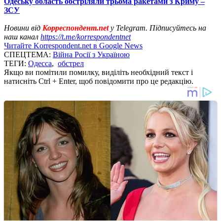
Одеську область обстріляли трьома ракетами з Криму –
ЗСУ
Новини від
Корреспондент.net
у Telegram. Підписуйтесь на
наш канал
https://t.me/korrespondentnet
Читайте Korrespondent.net в Google News
СПЕЦТЕМА:
Війна Росії з Україною
ТЕГИ:
Одесса
,
обстрел
Якщо ви помітили помилку, виділіть необхідний текст і
натисніть Ctrl + Enter, щоб повідомити про це редакцію.