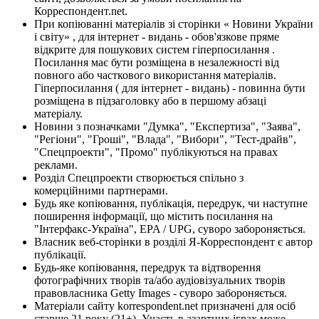
Корреспондент.net.
При копіюванні матеріалів зі сторінки « Новини України
і світу» , для інтернет - видань - обов'язкове пряме
відкрите для пошукових систем гіперпосилання .
Посилання має бути розміщена в незалежності від
повного або часткового використання матеріалів.
Гіперпосилання ( для інтернет - видань) - повинна бути
розміщена в підзаголовку або в першому абзаці
матеріалу.
Новини з позначками "Думка", "Експертиза", "Заява",
"Регіони", "Гроші", "Влада", "Вибори", "Тест-драйв",
"Спецпроекти", "Промо" публікуються на правах
реклами.
Розділ Спецпроекти створюється спільно з
комерційними партнерами.
Будь яке копіювання, публікація, передрук, чи наступне
поширення інформації, що містить посилання на
"Інтерфакс-Україна", EPA / UPG, суворо забороняється.
Власник веб-сторінки в розділі Я-Корреспондент є автор
публікації.
Будь-яке копіювання, передрук та відтворення
фотографічних творів та/або аудіовізуальних творів
правовласника Getty Images - суворо забороняється.
Матеріали сайту korrespondent.net призначені для осіб
старше 21 року (21+). Участь в азартних іграх може