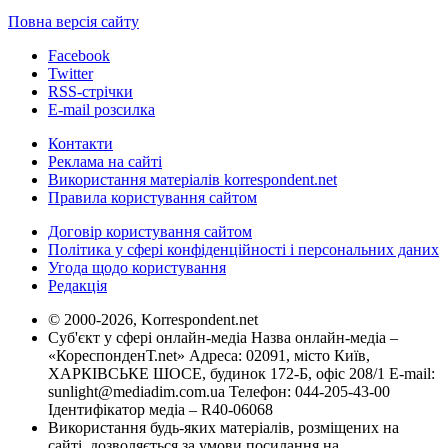
Повна версія сайту
Facebook
Twitter
RSS-стрічки
E-mail розсилка
Контакти
Реклама на сайті
Використання матеріалів korrespondent.net
Правила користування сайтом
Договір користування сайтом
Політика у сфері конфіденційності і персональних даних
Угода щодо користування
Редакція
© 2000-2026, Korrespondent.net
Суб'єкт у сфері онлайн-медіа Назва онлайн-медіа –
«КореспонденТ.net» Адреса: 02091, місто Київ,
ХАРКІВСЬКЕ ШОСЕ, будинок 172-Б, офіс 208/1 E-mail:
sunlight@mediadim.com.ua
Телефон: 044-205-43-00
Ідентифікатор медіа – R40-06068
Використання будь-яких матеріалів, розміщених на
сайті, дозволяється за умови посилання на