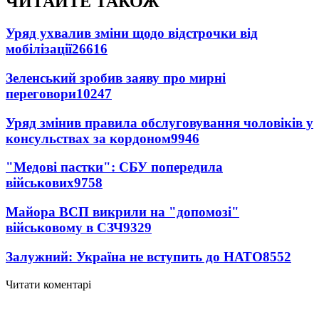
ЧИТАЙТЕ ТАКОЖ
Уряд ухвалив зміни щодо відстрочки від
мобілізації
26616
Зеленський зробив заяву про мирні
переговори
10247
Уряд змінив правила обслуговування чоловіків у
консульствах за кордоном
9946
"Медові пастки": СБУ попередила
військових
9758
Майора ВСП викрили на "допомозі"
військовому в СЗЧ
9329
Залужний: Україна не вступить до НАТО
8552
Читати коментарі