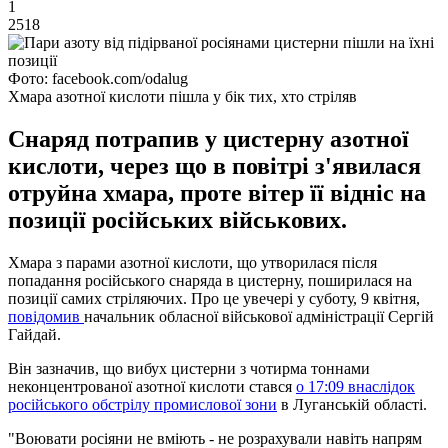
1
2518
Фото: facebook.com/odalug
Хмара азотної кислоти пішла у бік тих, хто стріляв
Снаряд потрапив у цистерну азотної
кислоти, через що в повітрі з'явилася
отруйна хмара, проте вітер її відніс на
позиції російських військових.
Хмара з парами азотної кислоти, що утворилася після
попадання російського снаряда в цистерну, поширилася на
позиції самих стріляючих. Про це увечері у суботу, 9 квітня,
повідомив
начальник обласної військової адміністрації Сергій
Гайдай.
Він зазначив, що вибух цистерни з чотирма тоннами
неконцентрованої азотної кислоти стався
о 17:09 внаслідок
російського обстрілу промислової зони
в Луганській області.
"Воювати росіяни не вміють - не розрахували навіть напрям