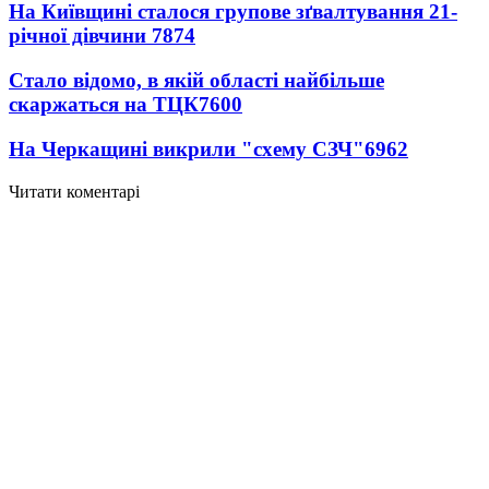
На Київщині сталося групове зґвалтування 21-
річної дівчини
7874
Стало відомо, в якій області найбільше
скаржаться на ТЦК
7600
На Черкащині викрили "схему СЗЧ"
6962
Читати коментарі