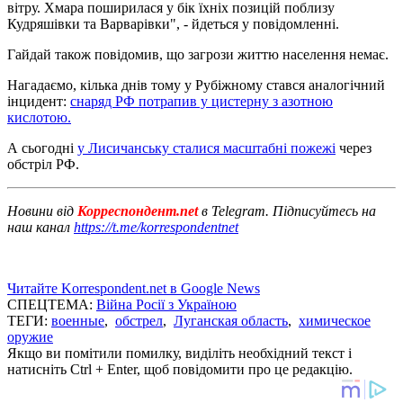
вітру. Хмара поширилася у бік їхніх позицій поблизу
Кудряшівки та Варварівки", - йдеться у повідомленні.
Гайдай також повідомив, що загрози життю населення немає.
Нагадаємо, кілька днів тому у Рубіжному стався аналогічний
інцидент:
снаряд РФ потрапив у цистерну з азотною
кислотою.
А сьогодні
у Лисичанську сталися масштабні пожежі
через
обстріл РФ.
Новини від
Корреспондент.net
в Telegram. Підписуйтесь на
наш канал
https://t.me/korrespondentnet
Читайте Korrespondent.net в Google News
СПЕЦТЕМА:
Війна Росії з Україною
ТЕГИ:
военные
,
обстрел
,
Луганская область
,
химическое
оружие
Якщо ви помітили помилку, виділіть необхідний текст і
натисніть Ctrl + Enter, щоб повідомити про це редакцію.