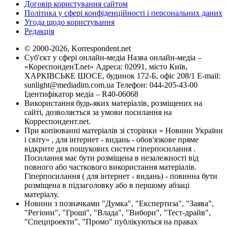
Договір користування сайтом
Політика у сфері конфіденційності і персональних даних
Угода щодо користування
Редакція
© 2000-2026, Korrespondent.net
Суб'єкт у сфері онлайн-медіа Назва онлайн-медіа –
«КореспонденТ.net» Адреса: 02091, місто Київ,
ХАРКІВСЬКЕ ШОСЕ, будинок 172-Б, офіс 208/1 E-mail:
sunlight@mediadim.com.ua
Телефон: 044-205-43-00
Ідентифікатор медіа – R40-06068
Використання будь-яких матеріалів, розміщених на
сайті, дозволяється за умови посилання на
Корреспондент.net.
При копіюванні матеріалів зі сторінки « Новини України
і світу» , для інтернет - видань - обов'язкове пряме
відкрите для пошукових систем гіперпосилання .
Посилання має бути розміщена в незалежності від
повного або часткового використання матеріалів.
Гіперпосилання ( для інтернет - видань) - повинна бути
розміщена в підзаголовку або в першому абзаці
матеріалу.
Новини з позначками "Думка", "Експертиза", "Заява",
"Регіони", "Гроші", "Влада", "Вибори", "Тест-драйв",
"Спецпроекти", "Промо" публікуються на правах