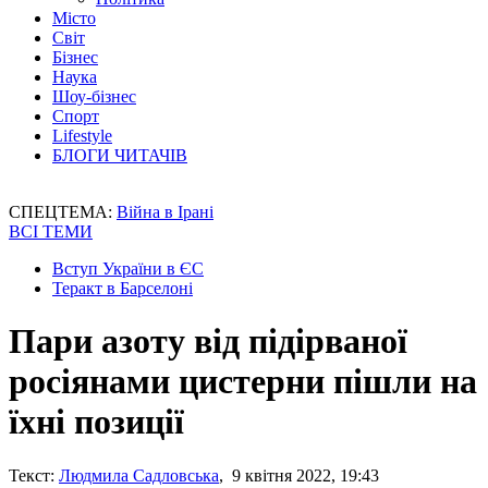
Місто
Світ
Бізнес
Наука
Шоу-бізнес
Спорт
Lifestyle
БЛОГИ ЧИТАЧІВ
СПЕЦТЕМА:
Війна в Ірані
ВСІ ТЕМИ
Вступ України в ЄС
Теракт в Барселоні
Пари азоту від підірваної
росіянами цистерни пішли на
їхні позиції
Текст:
Людмила Садловська
, 9 квітня 2022, 19:43