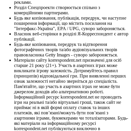
реклами.
Розділ Спецпроекти створюється спільно з
комерційними партнерами.
Будь яке копіювання, публікація, передрук, чи наступне
поширення інформації, що містить посилання на
"Інтерфакс-Україна", EPA / UPG, суворо забороняється.
Власник веб-сторінки в розділі Я-Корреспондент є автор
публікації.
Будь-яке копіювання, передрук та відтворення
фотографічних творів та/або аудіовізуальних творів
правовласника Getty Images - суворо забороняється.
Матеріали сайту korrespondent.net призначені для осіб
старше 21 року (21+). Участь в азартних іграх може
викликати ігрову залежність. Дотримуйтесь правил
(принципів) відповідальної гри. При виявленні перших
ознак залежності негайно зверніться до спеціаліста.
Пам'ятайте, що участь в азартних іграх не може бути
джерелом доходів або альтернативою роботі.
Інформаційний ресурс korrespondent.net не проводить
ігри на реальні та/або віртуальні гроші, також сайт не
приймає ні в якій формі оплату ставок та інших
платежів, які пов’язані/можуть бути пов’язані з
азартними іграми, букмекерами чи тоталізаторами. Будь-
які матеріали на інформаційному ресурсі
korrespondent.net публікуються виключно в