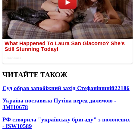
ЧИТАЙТЕ ТАКОЖ
Суд обрав запобіжний захід Стефанішиній
22186
Україна поставила Путіна перед дилемою -
ЗМІ
10678
РФ створила "українську бригаду" з полонених
- ISW
10589