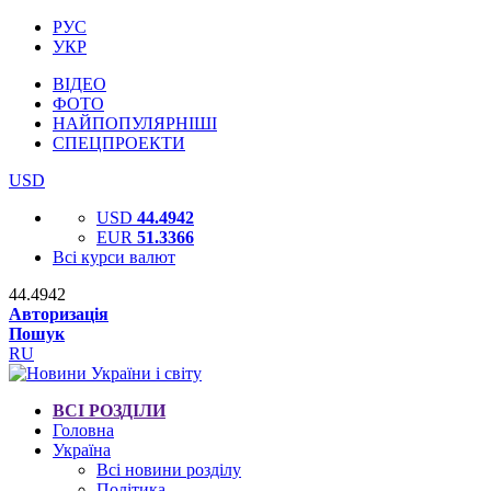
РУС
УКР
ВІДЕО
ФОТО
НАЙПОПУЛЯРНІШІ
СПЕЦПРОЕКТИ
USD
USD
44.4942
EUR
51.3366
Всі курси валют
44.4942
Авторизація
Пошук
RU
ВСІ РОЗДІЛИ
Головна
Україна
Всі новини розділу
Політика