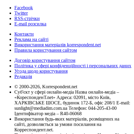
Facebook
Twitter
RSS-стрічки
E-mail розсилка
Контакти
Реклама на сайті
Використання матеріалів korrespondent.net
Правила користування сайтом
Договір користування сайтом
Політика у сфері конфіденційності і персональних даних
Угода щодо користування
Редакція
© 2000-2026, Korrespondent.net
Суб'єкт у сфері онлайн-медіа Назва онлайн-медіа –
«КореспонденТ.net» Адреса: 02091, місто Київ,
ХАРКІВСЬКЕ ШОСЕ, будинок 172-Б, офіс 208/1 E-mail:
sunlight@mediadim.com.ua
Телефон: 044-205-43-00
Ідентифікатор медіа – R40-06068
Використання будь-яких матеріалів, розміщених на
сайті, дозволяється за умови посилання на
Корреспондент.net.