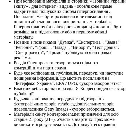
При копіюванні матеріалів зі сторінки « Новини України
і світу» , для інтернет - видань - обов'язкове пряме
відкрите для пошукових систем гіперпосилання .
Посилання має бути розміщена в незалежності від
повного або часткового використання матеріалів.
Гіперпосилання ( для інтернет - видань) - повинна бути
розміщена в підзаголовку або в першому абзаці
матеріалу.
Новини з позначками "Думка", "Експертиза", "Заява",
"Регіони", "Гроші", "Влада", "Вибори", "Тест-драйв",
"Спецпроекти", "Промо" публікуються на правах
реклами.
Розділ Спецпроекти створюється спільно з
комерційними партнерами.
Будь яке копіювання, публікація, передрук, чи наступне
поширення інформації, що містить посилання на
"Інтерфакс-Україна", EPA / UPG, суворо забороняється.
Власник веб-сторінки в розділі Я-Корреспондент є автор
публікації.
Будь-яке копіювання, передрук та відтворення
фотографічних творів та/або аудіовізуальних творів
правовласника Getty Images - суворо забороняється.
Матеріали сайту korrespondent.net призначені для осіб
старше 21 року (21+). Участь в азартних іграх може
викликати ігрову залежність. Дотримуйтесь правил