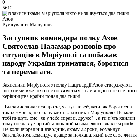
0
5612
Руйнування Маріуполя
Заступник командира полку Азов
Святослав Паламар розповів про
ситуацію в Маріуполі та побажав
народу України триматися, боротися
та перемагати.
Захисники Маріуполя з полку Нацгвардії Азов стверджують,
що з ними вже ніхто не пов'язується з найвищого політичного
керівництва країни понад два тижні.
"Ви замислювалися про те, як тут перебувати, як боротися в
таких умовах, що відчувають захисники Маріуполя? Це коли
тобі пишуть смс "як у тебе справи, друже?", а ти п'ять хвилин
тому поклав у чорний мішок побратима, якого знав сім років.
Це коли вчорашній взводник, якому 22 роки, командує
батальйоном, командує краще за полкана, який все своє життя