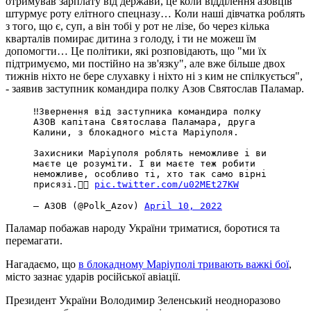
отримував зарплату від держави, це коли відділення азовців
штурмує роту елітного спецназу… Коли наші дівчатка роблять
з того, що є, суп, а він тобі у рот не лізе, бо через кілька
кварталів помирає дитина з голоду, і ти не можеш їм
допомогти… Це політики, які розповідають, що "ми їх
підтримуємо, ми постійно на зв'язку", але вже більше двох
тижнів ніхто не бере слухавку і ніхто ні з ким не спілкується",
- заявив заступник командира полку Азов Святослав Паламар.
‼️Звернення від заступника командира полку
АЗОВ капітана Святослава Паламара, друга
Калини, з блокадного міста Маріуполя.
Захисники Маріуполя роблять неможливе і ви
маєте це розуміти. І ви маєте теж робити
неможливе, особливо ті, хто так само вірні
присязі.👇🏼
pic.twitter.com/u02MEt27KW
— АЗОВ (@Polk_Azov)
April 10, 2022
Паламар побажав народу України триматися, боротися та
перемагати.
Нагадаємо, що
в блокадному Маріуполі тривають важкі бої
,
місто зазнає ударів російської авіації.
Президент України Володимир Зеленський неодноразово