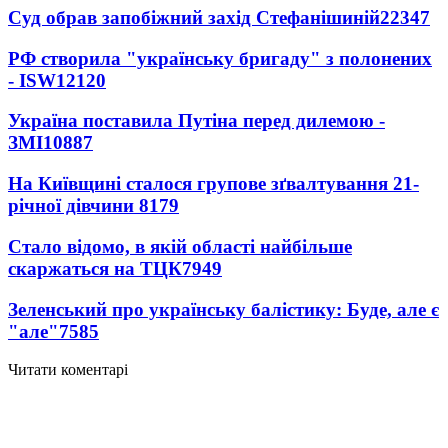
Суд обрав запобіжний захід Стефанішиній
22347
РФ створила "українську бригаду" з полонених
- ISW
12120
Україна поставила Путіна перед дилемою -
ЗМІ
10887
На Київщині сталося групове зґвалтування 21-
річної дівчини
8179
Стало відомо, в якій області найбільше
скаржаться на ТЦК
7949
Зеленський про українську балістику: Буде, але є
"але"
7585
Читати коментарі