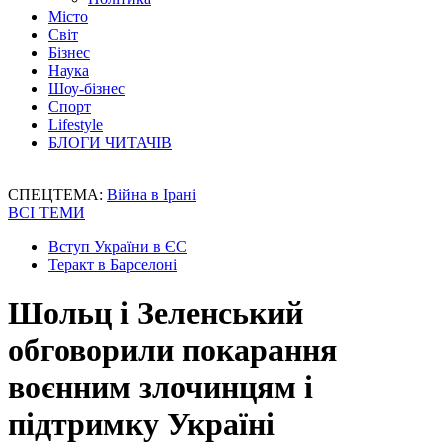
Місто
Світ
Бізнес
Наука
Шоу-бізнес
Спорт
Lifestyle
БЛОГИ ЧИТАЧІВ
СПЕЦТЕМА:
Війна в Ірані
ВСІ ТЕМИ
Вступ України в ЄС
Теракт в Барселоні
Шольц і Зеленський
обговорили покарання
воєнним злочинцям і
підтримку Україні