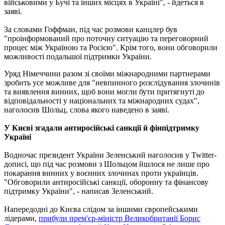
військовими у Бучі та інших місцях в Україні", - йдеться в
заяві.
За словами Гоффман, під час розмови канцлер був
"проінформований про поточну ситуацію та переговорний
процес між Україною та Росією". Крім того, вони обговорили
можливості подальшої підтримки України.
Уряд Німеччини разом зі своїми міжнародними партнерами
зробить усе можливе для "невпинного розслідування злочинів
та виявлення винних, щоб вони могли бути притягнуті до
відповідальності у національних та міжнародних судах",
наголосив Шольц, слова якого наведено в заяві.
У Києві згадали антиросійські санкції й фінпідтримку
Україні
Водночас президент України Зеленський наголосив у Twitter-
дописі, що під час розмови з Шольцом йшлося не лише про
покарання винних у воєнних злочинах проти українців.
"Обговорили антиросійські санкції, оборонну та фінансову
підтримку України", - написав Зеленський.
Напередодні до Києва слідом за іншими європейськими
лідерами,
прибули прем'єр-міністр Великобританії Борис