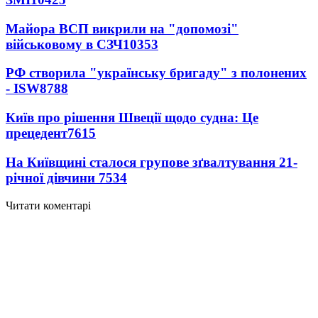
Майора ВСП викрили на "допомозі"
військовому в СЗЧ
10353
РФ створила "українську бригаду" з полонених
- ISW
8788
Київ про рішення Швеції щодо судна: Це
прецедент
7615
На Київщині сталося групове зґвалтування 21-
річної дівчини
7534
Читати коментарі