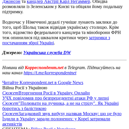
Джонсон
та
канцлер Австрії Карл Негаммер
. Обидва
розмовляли із Зеленським у Києві та обіцяли йому подальшу
підтримку.
Водночас у Німеччині дедалі гучніше лунають заклики до
того, щоб Шольц також відвідав українську столицю. Крім
того, відомство федерального канцлера та міноборони ФРН
теж опинилися під шквалом критики через
затримки з
постачанням зброї Україні
.
Джерело:
Українська служба DW
Новини від
Корреспондент.net
в Telegram. Підписуйтесь на
наш канал
https://t.me/korrespondentnet
Читайте Korrespondent.net в Google News
Війна Росії з Україною
Сюжет
Вторгнення Росії в Україну. Онлайн
УЧХ повідомив про безпрецедентні атаки РФ у липні
Сюжет
"Полювати на лучника, а не на стрілу". Як Україні
боротись з балістикою
Сюжет
Загадковий звук вибуху налякав Москву: що це було
Їздили в Україну заради полонених: у Кореї затримали
активістів