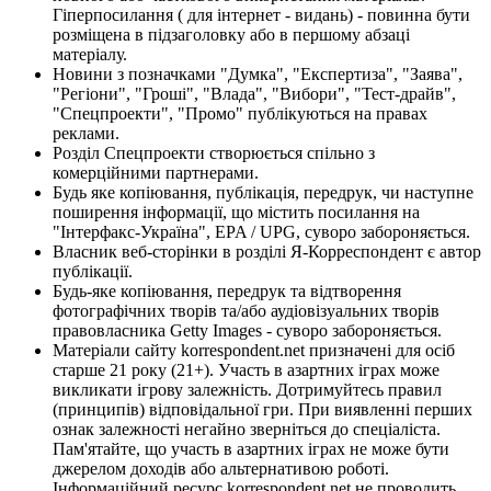
Гіперпосилання ( для інтернет - видань) - повинна бути
розміщена в підзаголовку або в першому абзаці
матеріалу.
Новини з позначками "Думка", "Експертиза", "Заява",
"Регіони", "Гроші", "Влада", "Вибори", "Тест-драйв",
"Спецпроекти", "Промо" публікуються на правах
реклами.
Розділ Спецпроекти створюється спільно з
комерційними партнерами.
Будь яке копіювання, публікація, передрук, чи наступне
поширення інформації, що містить посилання на
"Інтерфакс-Україна", EPA / UPG, суворо забороняється.
Власник веб-сторінки в розділі Я-Корреспондент є автор
публікації.
Будь-яке копіювання, передрук та відтворення
фотографічних творів та/або аудіовізуальних творів
правовласника Getty Images - суворо забороняється.
Матеріали сайту korrespondent.net призначені для осіб
старше 21 року (21+). Участь в азартних іграх може
викликати ігрову залежність. Дотримуйтесь правил
(принципів) відповідальної гри. При виявленні перших
ознак залежності негайно зверніться до спеціаліста.
Пам'ятайте, що участь в азартних іграх не може бути
джерелом доходів або альтернативою роботі.
Інформаційний ресурс korrespondent.net не проводить