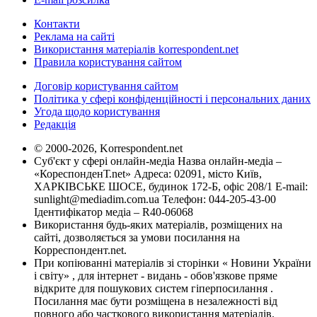
Контакти
Реклама на сайті
Використання матеріалів korrespondent.net
Правила користування сайтом
Договір користування сайтом
Політика у сфері конфіденційності і персональних даних
Угода щодо користування
Редакція
© 2000-2026, Korrespondent.net
Суб'єкт у сфері онлайн-медіа Назва онлайн-медіа –
«КореспонденТ.net» Адреса: 02091, місто Київ,
ХАРКІВСЬКЕ ШОСЕ, будинок 172-Б, офіс 208/1 E-mail:
sunlight@mediadim.com.ua
Телефон: 044-205-43-00
Ідентифікатор медіа – R40-06068
Використання будь-яких матеріалів, розміщених на
сайті, дозволяється за умови посилання на
Корреспондент.net.
При копіюванні матеріалів зі сторінки « Новини України
і світу» , для інтернет - видань - обов'язкове пряме
відкрите для пошукових систем гіперпосилання .
Посилання має бути розміщена в незалежності від
повного або часткового використання матеріалів.