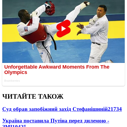
ЧИТАЙТЕ ТАКОЖ
Суд обрав запобіжний захід Стефанішиній
21734
Україна поставила Путіна перед дилемою -
ЗМІ
10425