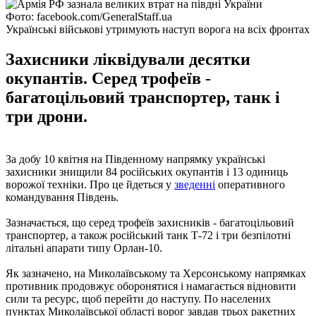
Фото: facebook.com/GeneralStaff.ua
Українські військові утримують наступ ворога на всіх фронтах
Захисники ліквідували десятки
окупантів. Серед трофеїв -
багатоцільовий транспортер, танк і
три дрони.
За добу 10 квітня на Південному напрямку українські
захисники знищили 84 російських окупантів і 13 одиниць
ворожої техніки. Про це йдеться у
зведенні
оперативного
командування Південь.
Зазначається, що серед трофеїв захисників - багатоцільовий
транспортер, а також російський танк Т-72 і три безпілотні
літальні апарати типу Орлан-10.
Як зазначено, на Миколаївському та Херсонському напрямках
противник продовжує оборонятися і намагається відновити
сили та ресурс, щоб перейти до наступу. По населених
пунктах Миколаївської області ворог завдав трьох ракетних