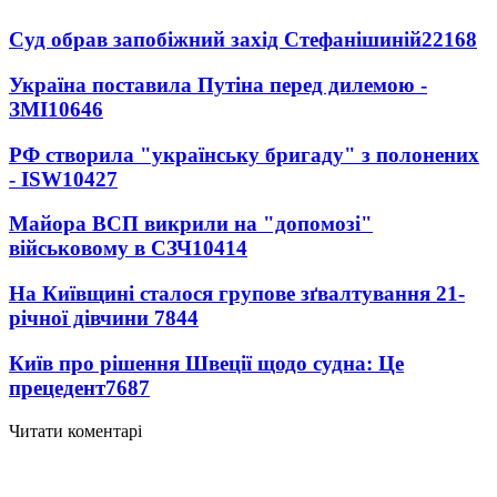
Суд обрав запобіжний захід Стефанішиній
22168
Україна поставила Путіна перед дилемою -
ЗМІ
10646
РФ створила "українську бригаду" з полонених
- ISW
10427
Майора ВСП викрили на "допомозі"
військовому в СЗЧ
10414
На Київщині сталося групове зґвалтування 21-
річної дівчини
7844
Київ про рішення Швеції щодо судна: Це
прецедент
7687
Читати коментарі