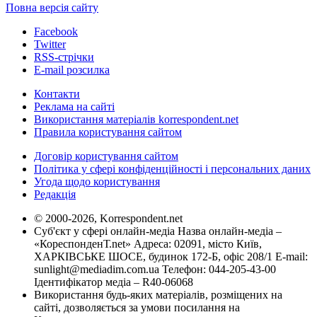
Повна версія сайту
Facebook
Twitter
RSS-стрічки
E-mail розсилка
Контакти
Реклама на сайті
Використання матеріалів korrespondent.net
Правила користування сайтом
Договір користування сайтом
Політика у сфері конфіденційності і персональних даних
Угода щодо користування
Редакція
© 2000-2026, Korrespondent.net
Суб'єкт у сфері онлайн-медіа Назва онлайн-медіа –
«КореспонденТ.net» Адреса: 02091, місто Київ,
ХАРКІВСЬКЕ ШОСЕ, будинок 172-Б, офіс 208/1 E-mail:
sunlight@mediadim.com.ua
Телефон: 044-205-43-00
Ідентифікатор медіа – R40-06068
Використання будь-яких матеріалів, розміщених на
сайті, дозволяється за умови посилання на