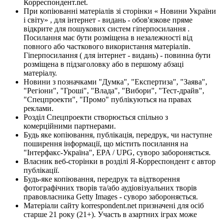
Корреспондент.net.
При копіюванні матеріалів зі сторінки « Новини України
і світу» , для інтернет - видань - обов'язкове пряме
відкрите для пошукових систем гіперпосилання .
Посилання має бути розміщена в незалежності від
повного або часткового використання матеріалів.
Гіперпосилання ( для інтернет - видань) - повинна бути
розміщена в підзаголовку або в першому абзаці
матеріалу.
Новини з позначками "Думка", "Експертиза", "Заява",
"Регіони", "Гроші", "Влада", "Вибори", "Тест-драйв",
"Спецпроекти", "Промо" публікуються на правах
реклами.
Розділ Спецпроекти створюється спільно з
комерційними партнерами.
Будь яке копіювання, публікація, передрук, чи наступне
поширення інформації, що містить посилання на
"Інтерфакс-Україна", EPA / UPG, суворо забороняється.
Власник веб-сторінки в розділі Я-Корреспондент є автор
публікації.
Будь-яке копіювання, передрук та відтворення
фотографічних творів та/або аудіовізуальних творів
правовласника Getty Images - суворо забороняється.
Матеріали сайту korrespondent.net призначені для осіб
старше 21 року (21+). Участь в азартних іграх може