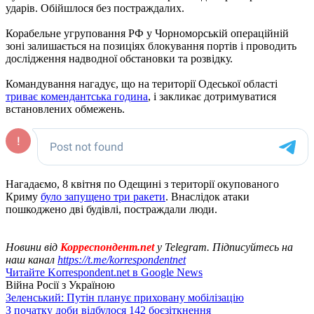
ударів. Обійшлося без постраждалих.
Корабельне угруповання РФ у Чорноморській операційній
зоні залишається на позиціях блокування портів і проводить
дослідження надводної обстановки та розвідку.
Командування нагадує, що на території Одеської області
триває комендантська година
, і закликає дотримуватися
встановлених обмежень.
Нагадаємо, 8 квітня по Одещині з території окупованого
Криму
було запущено три ракети
. Внаслідок атаки
пошкоджено дві будівлі, постраждали люди.
Новини від
Корреспондент.net
у Telegram. Підписуйтесь на
наш канал
https://t.me/korrespondentnet
Читайте Korrespondent.net в Google News
Війна Росії з Україною
Зеленський: Путін планує приховану мобілізацію
З початку доби відбулося 142 боєзіткнення