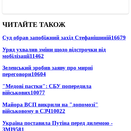
ЧИТАЙТЕ ТАКОЖ
Суд обрав запобіжний захід Стефанішиній
16679
Уряд ухвалив зміни щодо відстрочки від
мобілізації
11462
Зеленський зробив заяву про мирні
переговори
10604
"Медові пастки": СБУ попередила
військових
10077
Майора ВСП викрили на "допомозі"
військовому в СЗЧ
10022
Україна поставила Путіна перед дилемою -
ЗМІ
9581