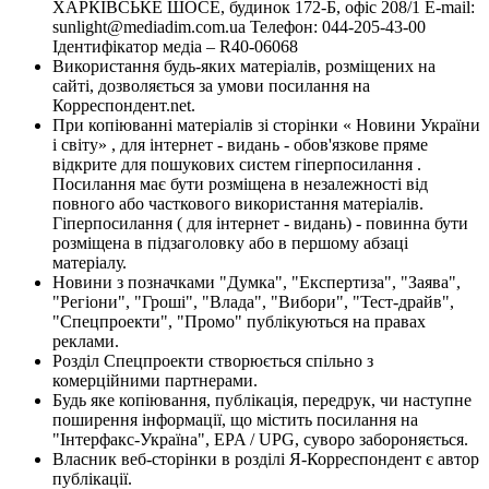
ХАРКІВСЬКЕ ШОСЕ, будинок 172-Б, офіс 208/1 E-mail:
sunlight@mediadim.com.ua
Телефон: 044-205-43-00
Ідентифікатор медіа – R40-06068
Використання будь-яких матеріалів, розміщених на
сайті, дозволяється за умови посилання на
Корреспондент.net.
При копіюванні матеріалів зі сторінки « Новини України
і світу» , для інтернет - видань - обов'язкове пряме
відкрите для пошукових систем гіперпосилання .
Посилання має бути розміщена в незалежності від
повного або часткового використання матеріалів.
Гіперпосилання ( для інтернет - видань) - повинна бути
розміщена в підзаголовку або в першому абзаці
матеріалу.
Новини з позначками "Думка", "Експертиза", "Заява",
"Регіони", "Гроші", "Влада", "Вибори", "Тест-драйв",
"Спецпроекти", "Промо" публікуються на правах
реклами.
Розділ Спецпроекти створюється спільно з
комерційними партнерами.
Будь яке копіювання, публікація, передрук, чи наступне
поширення інформації, що містить посилання на
"Інтерфакс-Україна", EPA / UPG, суворо забороняється.
Власник веб-сторінки в розділі Я-Корреспондент є автор
публікації.