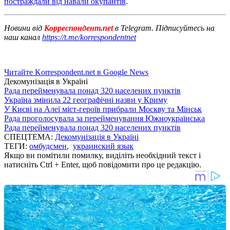
постраждали від навали окупантів
.
Новини від
Корреспондент.net
в Telegram. Підписуйтесь на
наш канал
https://t.me/korrespondentnet
Читайте Korrespondent.net в Google News
Декомунізація в Україні
Рада перейменувала понад 320 населених пунктів
Україна змінила 22 географічні назви у Криму
У Києві на Алеї міст-героїв прибрали Москву та Мінськ
Рада проголосувала за перейменування Южноукраїнська
Рада перейменувала понад 320 населених пунктів
СПЕЦТЕМА:
Декомунізація в Україні
ТЕГИ:
омбудсмен
,
украинский язык
Якщо ви помітили помилку, виділіть необхідний текст і
натисніть Ctrl + Enter, щоб повідомити про це редакцію.