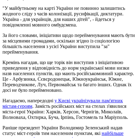
"У майбутньому на карті України не повинно залишитись
жодного сліду з часів колонізації, русифікації, диктатури.
Україна - для українців, для наших дітей", - йдеться у
повідомленні мовного омбудсмена.
За його словами, ініціативи щодо перейменування мають бути
за місцевими громадами, оскільки згідно із соціологією
більшість населення з усієї України виступила "за"
перейменування.
Кремінь нагадав, що ще торік він виступив з ініціативою
приведення у відповідність до норм української мови низки
назв населених пунктів, що мають російськомовний характер.
Це - Арбузинка, Сєвєродонецьк, Южноукраїнськ, Южне,
Переводчикове, Луч, Первомайськ та багато інших. Однак їх
досі не було перейменовано.
Нагадаємо, напередодні
у Києві українізували пам'ятник
містам-героям
. Замість російських міст на стелах з'явилися
міста-герої України: Харків, Херсон, Чернігів, Миколаїв,
Волноваха, Охтирка, Буча, Ірпінь, Гостомель та Маріуполь.
Раніше президент України Володимир Зеленський надав
статус міст-героїв тим населеним пунктам, які
найбільше