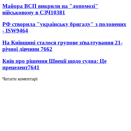
Майора ВСП викрили на "допомозі"
військовому в СЗЧ
10381
РФ створила "українську бригаду" з полонених
- ISW
9464
На Київщині сталося групове зґвалтування 21-
річної дівчини
7662
Київ про рішення Швеції щодо судна: Це
прецедент
7641
Читати коментарі