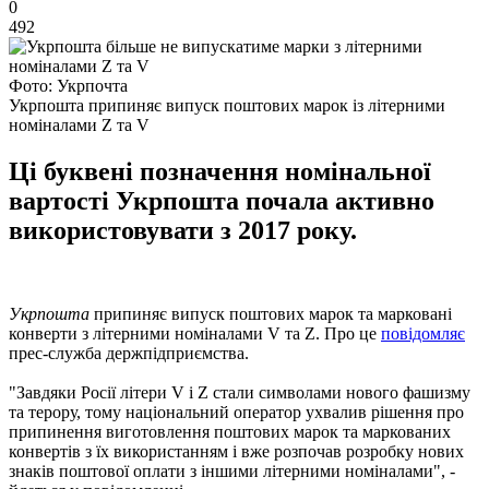
0
492
Фото: Укрпочта
Укрпошта припиняє випуск поштових марок із літерними
номіналами Z та V
Ці буквені позначення номінальної
вартості Укрпошта почала активно
використовувати з 2017 року.
Укрпошта
припиняє випуск поштових марок та марковані
конверти з літерними номіналами V та Z. Про це
повідомляє
прес-служба держпідприємства.
"Завдяки Росії літери V і Z стали символами нового фашизму
та терору, тому національний оператор ухвалив рішення про
припинення виготовлення поштових марок та маркованих
конвертів з їх використанням і вже розпочав розробку нових
знаків поштової оплати з іншими літерними номіналами", -