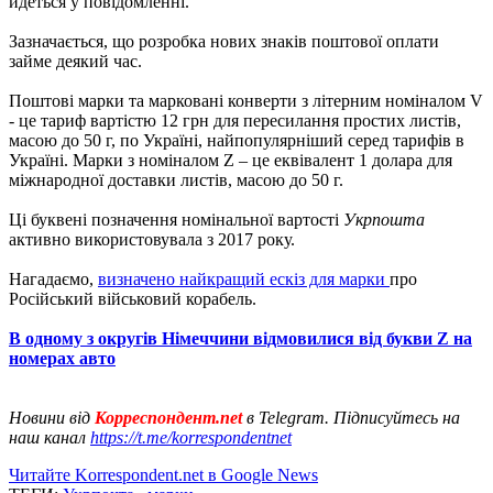
йдеться у повідомленні.
Зазначається, що розробка нових знаків поштової оплати
займе деякий час.
Поштові марки та марковані конверти з літерним номіналом V
- це тариф вартістю 12 грн для пересилання простих листів,
масою до 50 г, по Україні, найпопулярніший серед тарифів в
Україні. Марки з номіналом Z – це еквівалент 1 долара для
міжнародної доставки листів, масою до 50 г.
Ці буквені позначення номінальної вартості
Укрпошта
активно використовувала з 2017 року.
Нагадаємо,
визначено найкращий ескіз для марки
про
Російський військовий корабель.
В одному з округів Німеччини відмовилися від букви Z на
номерах авто
Новини від
Корреспондент.net
в Telegram. Підписуйтесь на
наш канал
https://t.me/korrespondentnet
Читайте Korrespondent.net в Google News