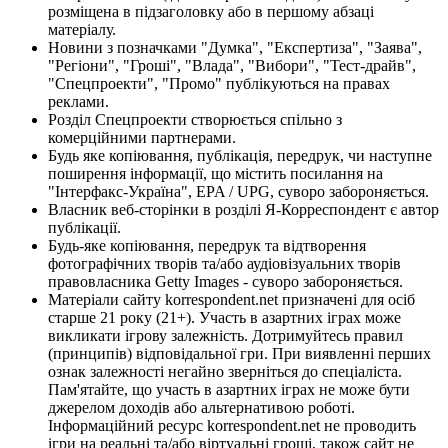
розміщена в підзаголовку або в першому абзаці
матеріалу.
Новини з позначками "Думка", "Експертиза", "Заява",
"Регіони", "Гроші", "Влада", "Вибори", "Тест-драйв",
"Спецпроекти", "Промо" публікуються на правах
реклами.
Розділ Спецпроекти створюється спільно з
комерційними партнерами.
Будь яке копіювання, публікація, передрук, чи наступне
поширення інформації, що містить посилання на
"Інтерфакс-Україна", EPA / UPG, суворо забороняється.
Власник веб-сторінки в розділі Я-Корреспондент є автор
публікації.
Будь-яке копіювання, передрук та відтворення
фотографічних творів та/або аудіовізуальних творів
правовласника Getty Images - суворо забороняється.
Матеріали сайту korrespondent.net призначені для осіб
старше 21 року (21+). Участь в азартних іграх може
викликати ігрову залежність. Дотримуйтесь правил
(принципів) відповідальної гри. При виявленні перших
ознак залежності негайно зверніться до спеціаліста.
Пам'ятайте, що участь в азартних іграх не може бути
джерелом доходів або альтернативою роботі.
Інформаційний ресурс korrespondent.net не проводить
ігри на реальні та/або віртуальні гроші, також сайт не