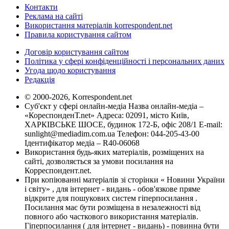
Контакти
Реклама на сайті
Використання матеріалів korrespondent.net
Правила користування сайтом
Договір користування сайтом
Політика у сфері конфіденційності і персональних даних
Угода щодо користування
Редакція
© 2000-2026, Korrespondent.net
Суб'єкт у сфері онлайн-медіа Назва онлайн-медіа –
«КореспонденТ.net» Адреса: 02091, місто Київ,
ХАРКІВСЬКЕ ШОСЕ, будинок 172-Б, офіс 208/1 E-mail:
sunlight@mediadim.com.ua
Телефон: 044-205-43-00
Ідентифікатор медіа – R40-06068
Використання будь-яких матеріалів, розміщених на
сайті, дозволяється за умови посилання на
Корреспондент.net.
При копіюванні матеріалів зі сторінки « Новини України
і світу» , для інтернет - видань - обов'язкове пряме
відкрите для пошукових систем гіперпосилання .
Посилання має бути розміщена в незалежності від
повного або часткового використання матеріалів.
Гіперпосилання ( для інтернет - видань) - повинна бути