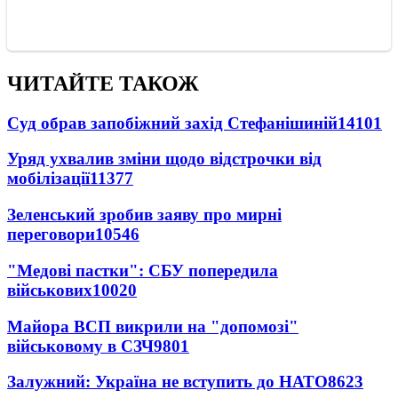
ЧИТАЙТЕ ТАКОЖ
Суд обрав запобіжний захід Стефанішиній
14101
Уряд ухвалив зміни щодо відстрочки від
мобілізації
11377
Зеленський зробив заяву про мирні
переговори
10546
"Медові пастки": СБУ попередила
військових
10020
Майора ВСП викрили на "допомозі"
військовому в СЗЧ
9801
Залужний: Україна не вступить до НАТО
8623