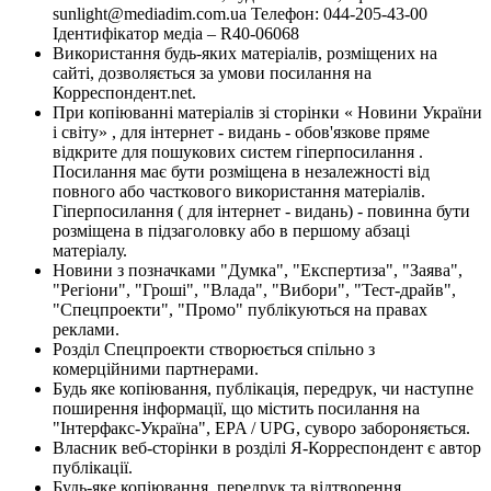
sunlight@mediadim.com.ua
Телефон: 044-205-43-00
Ідентифікатор медіа – R40-06068
Використання будь-яких матеріалів, розміщених на
сайті, дозволяється за умови посилання на
Корреспондент.net.
При копіюванні матеріалів зі сторінки « Новини України
і світу» , для інтернет - видань - обов'язкове пряме
відкрите для пошукових систем гіперпосилання .
Посилання має бути розміщена в незалежності від
повного або часткового використання матеріалів.
Гіперпосилання ( для інтернет - видань) - повинна бути
розміщена в підзаголовку або в першому абзаці
матеріалу.
Новини з позначками "Думка", "Експертиза", "Заява",
"Регіони", "Гроші", "Влада", "Вибори", "Тест-драйв",
"Спецпроекти", "Промо" публікуються на правах
реклами.
Розділ Спецпроекти створюється спільно з
комерційними партнерами.
Будь яке копіювання, публікація, передрук, чи наступне
поширення інформації, що містить посилання на
"Інтерфакс-Україна", EPA / UPG, суворо забороняється.
Власник веб-сторінки в розділі Я-Корреспондент є автор
публікації.
Будь-яке копіювання, передрук та відтворення