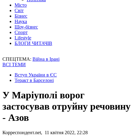
Місто
Світ
Бізнес
Наука
Шоу-бізнес
Спорт
Lifestyle
БЛОГИ ЧИТАЧІВ
СПЕЦТЕМА:
Війна в Ірані
ВСІ ТЕМИ
Вступ України в ЄС
Теракт в Барселоні
У Маріуполі ворог
застосував отруйну речовину
- Азов
Корреспондент.net, 11 квітня 2022, 22:28