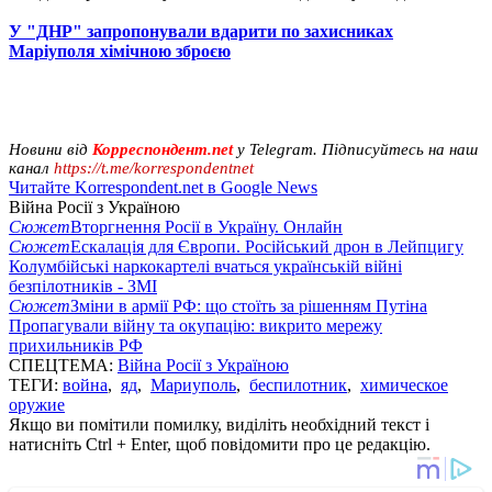
У "ДНР" запропонували вдарити по захисниках
Маріуполя хімічною зброєю
Новини від
Корреспондент.net
у Telegram. Підписуйтесь на наш
канал
https://t.me/korrespondentnet
Читайте Korrespondent.net в Google News
Війна Росії з Україною
Сюжет
Вторгнення Росії в Україну. Онлайн
Сюжет
Ескалація для Європи. Російський дрон в Лейпцигу
Колумбійські наркокартелі вчаться українській війні
безпілотників - ЗМІ
Сюжет
Зміни в армії РФ: що стоїть за рішенням Путіна
Пропагували війну та окупацію: викрито мережу
прихильників РФ
СПЕЦТЕМА:
Війна Росії з Україною
ТЕГИ:
война
,
яд
,
Мариуполь
,
беспилотник
,
химическое
оружие
Якщо ви помітили помилку, виділіть необхідний текст і
натисніть Ctrl + Enter, щоб повідомити про це редакцію.