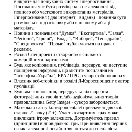
відкрите для пошукових систем гіперпосилання .
Посилання має бути розміщена в незалежності від
повного або часткового використання матеріалів.
Гіперпосилання ( для інтернет - видань) - повинна бути
розміщена в підзаголовку або в першому абзаці
матеріалу.
Новини з позначками "Думка", "Експертиза", "Заява",
"Регіони", "Гроші", "Влада", "Вибори", "Тест-драйв",
"Спецпроекти", "Промо" публікуються на правах
реклами.
Розділ Спецпроекти створюється спільно з
комерційними партнерами.
Будь яке копіювання, публікація, передрук, чи наступне
поширення інформації, що містить посилання на
"Інтерфакс-Україна", EPA / UPG, суворо забороняється.
Власник веб-сторінки в розділі Я-Корреспондент є автор
публікації.
Будь-яке копіювання, передрук та відтворення
фотографічних творів та/або аудіовізуальних творів
правовласника Getty Images - суворо забороняється.
Матеріали сайту korrespondent.net призначені для осіб
старше 21 року (21+). Участь в азартних іграх може
викликати ігрову залежність. Дотримуйтесь правил
(принципів) відповідальної гри. При виявленні перших
ознак залежності негайно зверніться до спеціаліста.