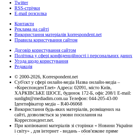
Twitter
RSS-стрічки
E-mail розсилка
Контакти
Реклама на сайті
Використання матеріалів korrespondent.net
Правила користування сайтом
Договір користування сайтом
Політика у сфері конфіденційності і персональних даних
Угода щодо користування
Редакція
© 2000-2026, Korrespondent.net
Суб'єкт у сфері онлайн-медіа Назва онлайн-медіа –
«КореспонденТ.net» Адреса: 02091, місто Київ,
ХАРКІВСЬКЕ ШОСЕ, будинок 172-Б, офіс 208/1 E-mail:
sunlight@mediadim.com.ua
Телефон: 044-205-43-00
Ідентифікатор медіа – R40-06068
Використання будь-яких матеріалів, розміщених на
сайті, дозволяється за умови посилання на
Корреспондент.net.
При копіюванні матеріалів зі сторінки « Новини України
і світу» , для інтернет - видань - обов'язкове пряме