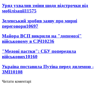
Уряд ухвалив зміни щодо відстрочки від
мобілізації
11575
Зеленський зробив заяву про мирні
переговори
10697
Майора ВСП викрили на "допомозі"
військовому в СЗЧ
10236
"Медові пастки": СБУ попередила
військових
10160
Україна поставила Путіна перед дилемою -
ЗМІ
10108
Читати коментарі