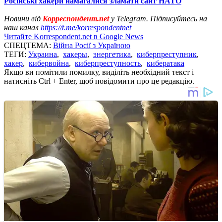
Російські хакери намагалися зламати сайт НАТО
Новини від
Корреспондент.net
у Telegram. Підписуйтесь на
наш канал
https://t.me/korrespondentnet
Читайте Korrespondent.net в Google News
СПЕЦТЕМА:
Війна Росії з Україною
ТЕГИ:
Украина
,
хакеры
,
энергетика
,
киберпреступник
,
хакер
,
кибервойна
,
киберпреступность
,
кибератака
Якщо ви помітили помилку, виділіть необхідний текст і
натисніть Ctrl + Enter, щоб повідомити про це редакцію.