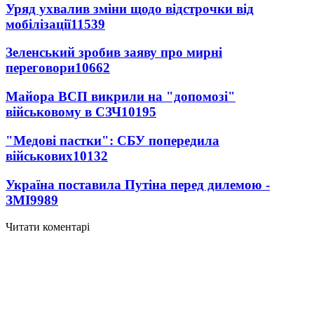
Уряд ухвалив зміни щодо відстрочки від
мобілізації
11539
Зеленський зробив заяву про мирні
переговори
10662
Майора ВСП викрили на "допомозі"
військовому в СЗЧ
10195
"Медові пастки": СБУ попередила
військових
10132
Україна поставила Путіна перед дилемою -
ЗМІ
9989
Читати коментарі