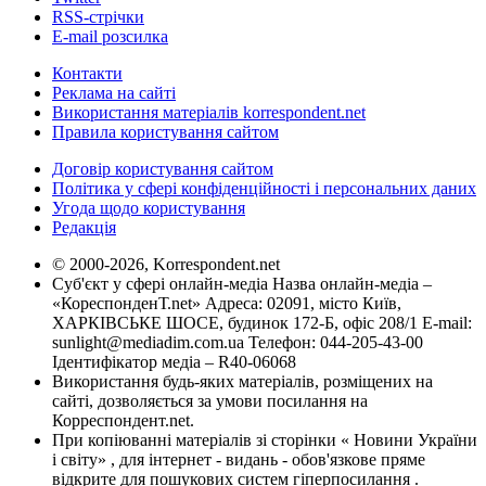
RSS-стрічки
E-mail розсилка
Контакти
Реклама на сайті
Використання матеріалів korrespondent.net
Правила користування сайтом
Договір користування сайтом
Політика у сфері конфіденційності і персональних даних
Угода щодо користування
Редакція
© 2000-2026, Korrespondent.net
Суб'єкт у сфері онлайн-медіа Назва онлайн-медіа –
«КореспонденТ.net» Адреса: 02091, місто Київ,
ХАРКІВСЬКЕ ШОСЕ, будинок 172-Б, офіс 208/1 E-mail:
sunlight@mediadim.com.ua
Телефон: 044-205-43-00
Ідентифікатор медіа – R40-06068
Використання будь-яких матеріалів, розміщених на
сайті, дозволяється за умови посилання на
Корреспондент.net.
При копіюванні матеріалів зі сторінки « Новини України
і світу» , для інтернет - видань - обов'язкове пряме
відкрите для пошукових систем гіперпосилання .