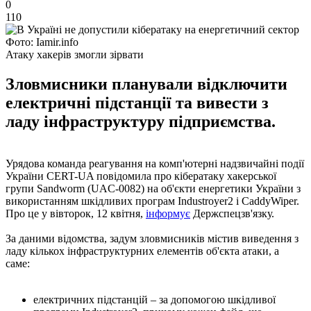
0
110
Фото: Iamir.info
Атаку хакерів змогли зірвати
Зловмисники планували відключити
електричні підстанції та вивести з
ладу інфраструктуру підприємства.
Урядова команда реагування на комп'ютерні надзвичайні події
України CERT-UA повідомила про кібератаку хакерської
групи Sandworm (UAC-0082) на об'єкти енергетики України з
використанням шкідливих програм Industroyer2 і CaddyWiper.
Про це у вівторок, 12 квітня,
інформує
Держспецзв'язку.
За даними відомства, задум зловмисників містив виведення з
ладу кількох інфраструктурних елементів об'єкта атаки, а
саме:
електричних підстанцій – за допомогою шкідливої ​​