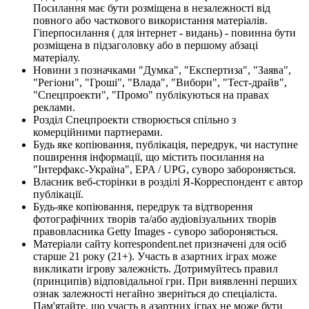
Посилання має бути розміщена в незалежності від
повного або часткового використання матеріалів.
Гіперпосилання ( для інтернет - видань) - повинна бути
розміщена в підзаголовку або в першому абзаці
матеріалу.
Новини з позначками "Думка", "Експертиза", "Заява",
"Регіони", "Гроші", "Влада", "Вибори", "Тест-драйв",
"Спецпроекти", "Промо" публікуються на правах
реклами.
Розділ Спецпроекти створюється спільно з
комерційними партнерами.
Будь яке копіювання, публікація, передрук, чи наступне
поширення інформації, що містить посилання на
"Інтерфакс-Україна", EPA / UPG, суворо забороняється.
Власник веб-сторінки в розділі Я-Корреспондент є автор
публікації.
Будь-яке копіювання, передрук та відтворення
фотографічних творів та/або аудіовізуальних творів
правовласника Getty Images - суворо забороняється.
Матеріали сайту korrespondent.net призначені для осіб
старше 21 року (21+). Участь в азартних іграх може
викликати ігрову залежність. Дотримуйтесь правил
(принципів) відповідальної гри. При виявленні перших
ознак залежності негайно зверніться до спеціаліста.
Пам'ятайте, що участь в азартних іграх не може бути