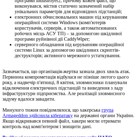
програми Industroyer2, причому кожен файл, що
виконувався, містив статично зазначений набір
унікальних параметрів для відповідних підстанцій;
електронних обчислювальних машин під керуванням
операційної системи Windows (комп'ютерів
користувачів, серверів, а також автоматизованих
робочих місць АСУ ТП) – за допомогою шкідливої ​​
програми руйнівної дії CaddyWiper;
серверного обладнання під керуванням операційної
системи Linux за допомогою шкідливих скриптів-
деструкторів; активного мережного устаткування.
Зазначається, що організація-жертва зазнала двох хвиль атак.
Первинна компрометація відбулася не пізніше лютого цього
року, а надвечір п'ятниці, 8 квітня, зловмисники планували
відключення електричних підстанцій та виведення з ладу
інфраструктури підприємства. Але реалізації зловмисного
задуму вдалося завадити.
Минулого тижня повідомлялося, що хакерська
група
Armageddon здійснила кібератаку
на державні органи України.
Якщо відкривався певний файл, хакери могли отримати
контроль над комп'ютером і знищити дані.