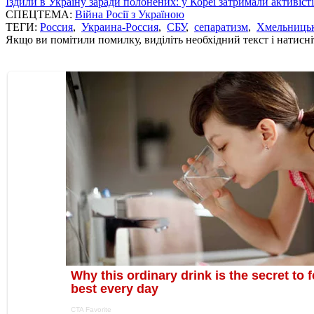
Їздили в Україну заради полонених: у Кореї затримали активіст
СПЕЦТЕМА:
Війна Росії з Україною
ТЕГИ:
Россия
,
Украина-Россия
,
СБУ
,
сепаратизм
,
Хмельницьк
Якщо ви помітили помилку, виділіть необхідний текст і натисніт