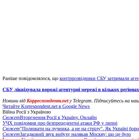
Раніше повідомлялося, що
контррозвідники СБУ затримали аге
СБУ ліквідувала ворожі агентурні мережі в кількох регіонах
Новини від
Корреспондент.net
у Telegram. Підписуйтесь на на
Читайте Korrespondent.net в Google News
Війна Росії з Україною
Сюжет
Вторгнення Росії в Україну. Онлайн
УЧХ повідомив про безпрецедентні атаки РФ у липні
Сюжет
"Полювати на лучника, а не на стрілу". Як Україні бор
Сюжет
Загадковий звук вибуху налякав Москву: що це було