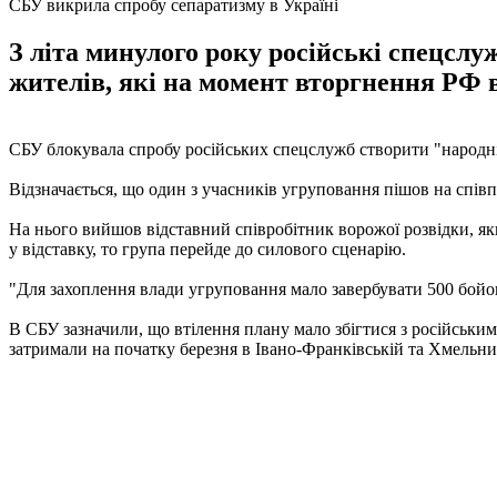
СБУ викрила спробу сепаратизму в Україні
З літа минулого року російські спецсл
жителів, які на момент вторгнення РФ 
СБУ блокувала спробу російських спецслужб створити "народні р
Відзначається, що один з учасників угруповання пішов на співп
На нього вийшов відставний співробітник ворожої розвідки, яки
у відставку, то група перейде до силового сценарію.
"Для захоплення влади угруповання мало завербувати 500 бойов
В СБУ зазначили, що втілення плану мало збігтися з російським
затримали на початку березня в Івано-Франківській та Хмельни