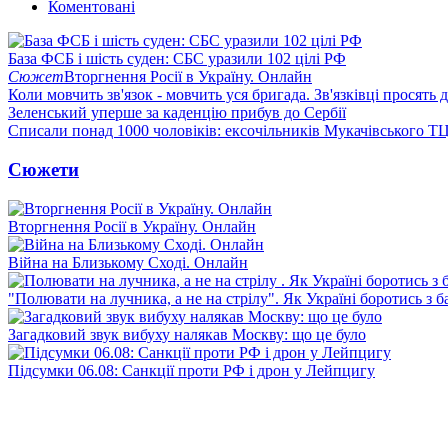
Коментовані
База ФСБ і шість суден: СБС уразили 102 цілі РФ
Сюжет
Вторгнення Росії в Україну. Онлайн
Коли мовчить зв'язок - мовчить уся бригада. Зв'язківці просять
Зеленський уперше за каденцію прибув до Сербії
Списали понад 1000 чоловіків: ексочільників Мукачівського Т
Сюжети
Вторгнення Росії в Україну. Онлайн
Війна на Близькому Сході. Онлайн
"Полювати на лучника, а не на стрілу". Як Україні боротись з 
Загадковий звук вибуху налякав Москву: що це було
Підсумки 06.08: Санкції проти РФ і дрон у Лейпцигу