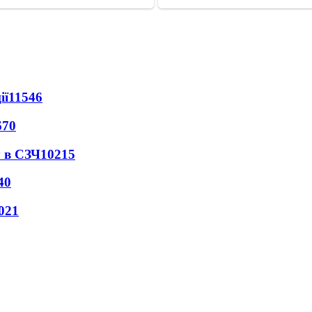
ії
11546
670
 в СЗЧ
10215
40
021