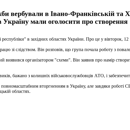
ужби вербували в Івано-Франківській та 
в Україну мали оголосити про створення 
еспубліки" в західних областях України. Про це у вівторок, 12 
рацю зі слідством. Він розповів, що група почала роботу з повал
й виявився організатором "схеми". Він заявив про намір створит
иків, бажано з колишніх військовослужбовців АТО, і забезпечити
 повномасштабним вторгненням в Україну, але завдяки роботі СБУ
цькій областях.