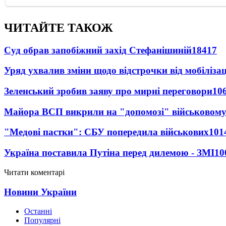
ЧИТАЙТЕ ТАКОЖ
Суд обрав запобіжний захід Стефанішиній
18417
Уряд ухвалив зміни щодо відстрочки від мобілізац
Зеленський зробив заяву про мирні переговори
10
Майора ВСП викрили на "допомозі" військовому
"Медові пастки": СБУ попередила військових
101
Україна поставила Путіна перед дилемою - ЗМІ
10
Читати коментарі
Новини України
Останні
Популярні