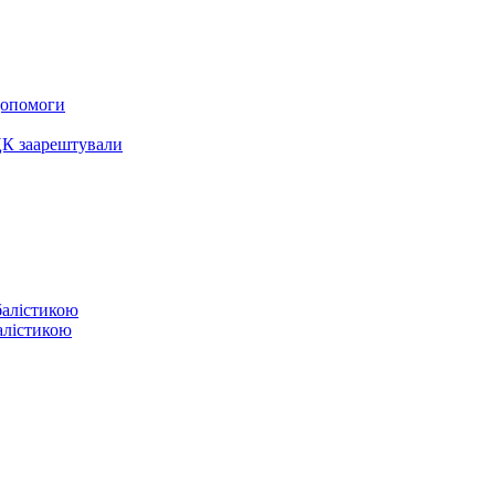
 допомоги
ЦК заарештували
балістикою