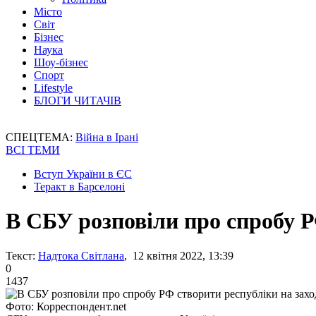
Місто
Світ
Бізнес
Наука
Шоу-бізнес
Спорт
Lifestyle
БЛОГИ ЧИТАЧІВ
СПЕЦТЕМА:
Війна в Ірані
ВСІ ТЕМИ
Вступ України в ЄС
Теракт в Барселоні
В СБУ розповіли про спробу Р
Текст:
Надтока Світлана
, 12 квітня 2022, 13:39
0
1437
Фото: Корреспондент.net