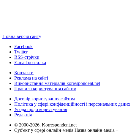
Повна версія сайту
Facebook
Twitter
RSS-стрічки
E-mail розсилка
Контакти
Реклама на сайті
Використання матеріалів korrespondent.net
Правила користування сайтом
Договір користування сайтом
Політика у сфері конфіденційності і персональних даних
Угода щодо користування
Редакція
© 2000-2026, Korrespondent.net
Суб'єкт у сфері онлайн-медіа Назва онлайн-медіа –