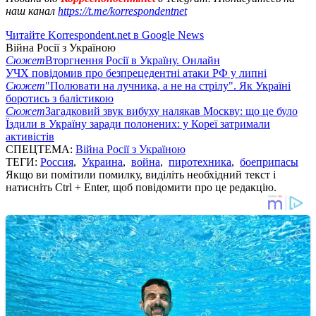
наш канал
https://t.me/korrespondentnet
Читайте Korrespondent.net в Google News
Війна Росії з Україною
Сюжет
Вторгнення Росії в Україну. Онлайн
УЧХ повідомив про безпрецедентні атаки РФ у липні
Сюжет
"Полювати на лучника, а не на стрілу". Як Україні
боротись з балістикою
Сюжет
Загадковий звук вибуху налякав Москву: що це було
Їздили в Україну заради полонених: у Кореї затримали
активістів
СПЕЦТЕМА:
Війна Росії з Україною
ТЕГИ:
Россия
,
Украина
,
война
,
пиротехника
,
боеприпасы
Якщо ви помітили помилку, виділіть необхідний текст і
натисніть Ctrl + Enter, щоб повідомити про це редакцію.