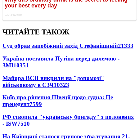
ЧИТАЙТЕ ТАКОЖ
Суд обрав запобіжний захід Стефанішиній
21333
Україна поставила Путіна перед дилемою -
ЗМІ
10351
Майора ВСП викрили на "допомозі"
військовому в СЗЧ
10323
Київ про рішення Швеції щодо судна: Це
прецедент
7599
РФ створила "українську бригаду" з полонених
- ISW
7510
На Київщині сталося групове зґвалтування 21-