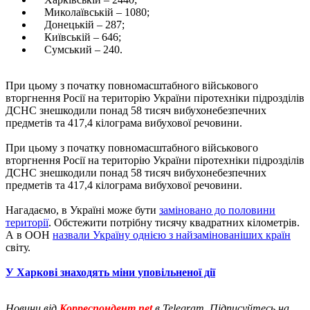
Миколаївській – 1080;
Донецькій – 287;
Київській – 646;
Сумський – 240.
При цьому з початку повномасштабного військового
вторгнення Росії на територію України піротехніки підрозділів
ДСНС знешкодили понад 58 тисяч вибухонебезпечних
предметів та 417,4 кілограма вибухової речовини.
При цьому з початку повномасштабного військового
вторгнення Росії на територію України піротехніки підрозділів
ДСНС знешкодили понад 58 тисяч вибухонебезпечних
предметів та 417,4 кілограма вибухової речовини.
Нагадаємо, в Україні може бути
заміновано до половини
території
. Обстежити потрібну тисячу квадратних кілометрів.
А в ООН
назвали Україну однією з найзамінованіших країн
світу.
У Харкові знаходять міни уповільненої дії
Новини від
Корреспондент.net
в Telegram. Підписуйтесь на