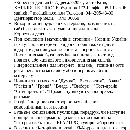
«КореспонденТ.net» Адреса: 02091, місто Київ,
ХАРКІВСЬКЕ ШОСЕ, будинок 172-Б, офіс 208/1 E-mail:
sunlight@mediadim.com.ua
Телефон: 044-205-43-00
Ідентифікатор медіа – R40-06068
Використання будь-яких матеріалів, розміщених на
сайті, дозволяється за умови посилання на
Корреспондент.net.
При копіюванні матеріалів зі сторінки « Новини України
і світу» , для інтернет - видань - обов'язкове пряме
відкрите для пошукових систем гіперпосилання .
Посилання має бути розміщена в незалежності від
повного або часткового використання матеріалів.
Гіперпосилання ( для інтернет - видань) - повинна бути
розміщена в підзаголовку або в першому абзаці
матеріалу.
Новини з позначками "Думка", "Експертиза", "Заява",
"Регіони", "Гроші", "Влада", "Вибори", "Тест-драйв",
"Спецпроекти", "Промо" публікуються на правах
реклами.
Розділ Спецпроекти створюється спільно з
комерційними партнерами.
Будь яке копіювання, публікація, передрук, чи наступне
поширення інформації, що містить посилання на
"Інтерфакс-Україна", EPA / UPG, суворо забороняється.
Власник веб-сторінки в розділі Я-Корреспондент є автор