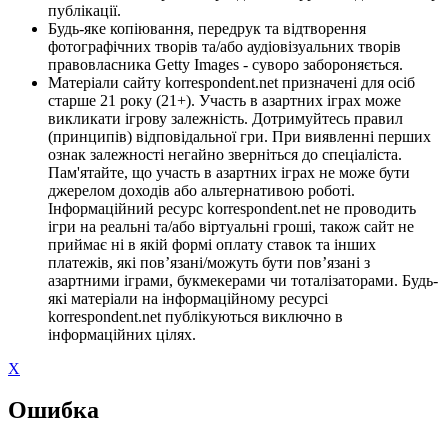
публікації.
Будь-яке копіювання, передрук та відтворення
фотографічних творів та/або аудіовізуальних творів
правовласника Getty Images - суворо забороняється.
Матеріали сайту korrespondent.net призначені для осіб
старше 21 року (21+). Участь в азартних іграх може
викликати ігрову залежність. Дотримуйтесь правил
(принципів) відповідальної гри. При виявленні перших
ознак залежності негайно зверніться до спеціаліста.
Пам'ятайте, що участь в азартних іграх не може бути
джерелом доходів або альтернативою роботі.
Інформаційний ресурс korrespondent.net не проводить
ігри на реальні та/або віртуальні гроші, також сайт не
приймає ні в якій формі оплату ставок та інших
платежів, які пов’язані/можуть бути пов’язані з
азартними іграми, букмекерами чи тоталізаторами. Будь-
які матеріали на інформаційному ресурсі
korrespondent.net публікуються виключно в
інформаційних цілях.
X
Ошибка