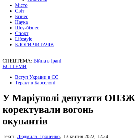
Місто
Світ
Бізнес
Наука
Шоу-бізнес
Спорт
Lifestyle
БЛОГИ ЧИТАЧІВ
СПЕЦТЕМА:
Війна в Ірані
ВСІ ТЕМИ
Вступ України в ЄС
Теракт в Барселоні
У Маріуполі депутати ОПЗЖ
коректували вогонь
окупантів
Текст:
Людмила Троценко
, 13 квітня 2022, 12:24