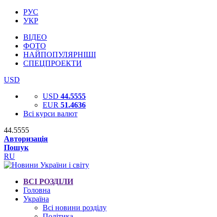
РУС
УКР
ВІДЕО
ФОТО
НАЙПОПУЛЯРНІШІ
СПЕЦПРОЕКТИ
USD
USD
44.5555
EUR
51.4636
Всі курси валют
44.5555
Авторизація
Пошук
RU
ВСІ РОЗДІЛИ
Головна
Україна
Всі новини розділу
Політика