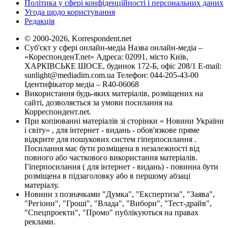
Політика у сфері конфіденційності і персональних даних
Угода щодо користування
Редакція
© 2000-2026, Korrespondent.net
Суб'єкт у сфері онлайн-медіа Назва онлайн-медіа –
«КореспонденТ.net» Адреса: 02091, місто Київ,
ХАРКІВСЬКЕ ШОСЕ, будинок 172-Б, офіс 208/1 E-mail:
sunlight@mediadim.com.ua
Телефон: 044-205-43-00
Ідентифікатор медіа – R40-06068
Використання будь-яких матеріалів, розміщених на
сайті, дозволяється за умови посилання на
Корреспондент.net.
При копіюванні матеріалів зі сторінки « Новини України
і світу» , для інтернет - видань - обов'язкове пряме
відкрите для пошукових систем гіперпосилання .
Посилання має бути розміщена в незалежності від
повного або часткового використання матеріалів.
Гіперпосилання ( для інтернет - видань) - повинна бути
розміщена в підзаголовку або в першому абзаці
матеріалу.
Новини з позначками "Думка", "Експертиза", "Заява",
"Регіони", "Гроші", "Влада", "Вибори", "Тест-драйв",
"Спецпроекти", "Промо" публікуються на правах
реклами.