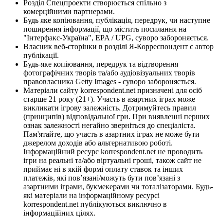
Розділ Спецпроекти створюється спільно з
комерційними партнерами.
Будь яке копіювання, публікація, передрук, чи наступне
поширення інформації, що містить посилання на
"Інтерфакс-Україна", EPA / UPG, суворо забороняється.
Власник веб-сторінки в розділі Я-Корреспондент є автор
публікації.
Будь-яке копіювання, передрук та відтворення
фотографічних творів та/або аудіовізуальних творів
правовласника Getty Images - суворо забороняється.
Матеріали сайту korrespondent.net призначені для осіб
старше 21 року (21+). Участь в азартних іграх може
викликати ігрову залежність. Дотримуйтесь правил
(принципів) відповідальної гри. При виявленні перших
ознак залежності негайно зверніться до спеціаліста.
Пам'ятайте, що участь в азартних іграх не може бути
джерелом доходів або альтернативою роботі.
Інформаційний ресурс korrespondent.net не проводить
ігри на реальні та/або віртуальні гроші, також сайт не
приймає ні в якій формі оплату ставок та інших
платежів, які пов’язані/можуть бути пов’язані з
азартними іграми, букмекерами чи тоталізаторами. Будь-
які матеріали на інформаційному ресурсі
korrespondent.net публікуються виключно в
інформаційних цілях.