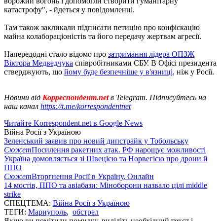
ворожий вогонь і допомогли створити гуманітарну
катастрофу", - йдеться у повідомленні.
Там також закликали підписати петицію про конфіскацію
майна колабораціоністів та його передачу жертвам агресії.
Напередодні стало відомо про
затримання лідера ОПЗЖ
Віктора Медведчука
співробітниками СБУ. В Офісі президента
стверджують, що
йому буде безпечніше у в'язниці,
ніж у Росії.
Новини від
Корреспондент.net
в Telegram. Підписуйтесь на
наш канал
https://t.me/korrespondentnet
Читайте Korrespondent.net в Google News
Війна Росії з Україною
Зеленський заявив про новий дипстрайк у Тобольську
Сюжет
Посилення ракетних атак. РФ нарощує можливості
Україна домовляється зі Швецією та Норвегією про дрони й
ППО
Сюжет
Вторгнення Росії в Україну. Онлайн
14 мостів, ППО та авіабази: Міноборони назвало цілі middle
strike
СПЕЦТЕМА:
Війна Росії з Україною
ТЕГИ:
Мариуполь
,
обстрел
Якщо ви помітили помилку, виділіть необхідний текст і