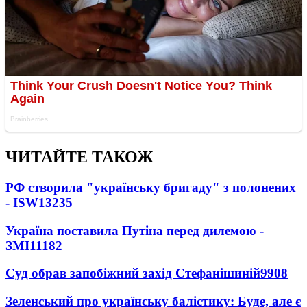
ЧИТАЙТЕ ТАКОЖ
РФ створила "українську бригаду" з полонених
- ISW
13235
Україна поставила Путіна перед дилемою -
ЗМІ
11182
Суд обрав запобіжний захід Стефанішиній
9908
Зеленський про українську балістику: Буде, але є