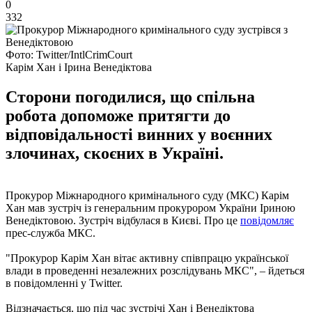
0
332
Фото: Twitter/IntlCrimCourt
Карім Хан і Ірина Венедіктова
Сторони погодилися, що спільна
робота допоможе притягти до
відповідальності винних у воєнних
злочинах, скоєних в Україні.
Прокурор Міжнародного кримінального суду (МКС) Карім
Хан мав зустріч із генеральним прокурором України Іриною
Венедіктовою. Зустріч відбулася в Києві. Про це
повідомляє
прес-служба МКС.
"Прокурор Карім Хан вітає активну співпрацю української
влади в проведенні незалежних розслідувань МКС", – йдеться
в повідомленні у Twitter.
Відзначається, що під час зустрічі Хан і Венедіктова