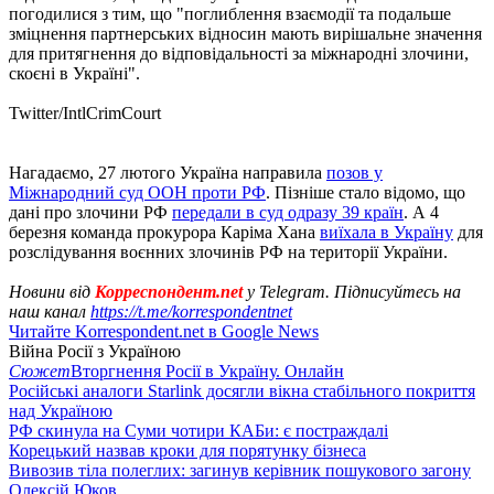
погодилися з тим, що "поглиблення взаємодії та подальше
зміцнення партнерських відносин мають вирішальне значення
для притягнення до відповідальності за міжнародні злочини,
скоєні в Україні".
Twitter/IntlCrimCourt
Нагадаємо, 27 лютого Україна направила
позов у
Міжнародний суд ООН проти РФ
. Пізніше стало відомо, що
дані про злочини РФ
передали в суд одразу 39 країн
. А 4
березня команда прокурора Каріма Хана
виїхала в Україну
для
розслідування воєнних злочинів РФ на території України.
Новини від
Корреспондент.net
у Telegram. Підписуйтесь на
наш канал
https://t.me/korrespondentnet
Читайте Korrespondent.net в Google News
Війна Росії з Україною
Сюжет
Вторгнення Росії в Україну. Онлайн
Російські аналоги Starlink досягли вікна стабільного покриття
над Україною
РФ скинула на Суми чотири КАБи: є постраждалі
Корецький назвав кроки для порятунку бізнеса
Вивозив тіла полеглих: загинув керівник пошукового загону
Олексій Юков