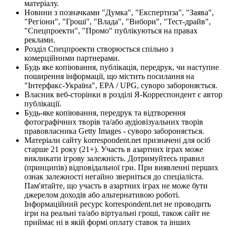
матеріалу.
Новини з позначками "Думка", "Експертиза", "Заява",
"Регіони", "Гроші", "Влада", "Вибори", "Тест-драйв",
"Спецпроекти", "Промо" публікуються на правах
реклами.
Розділ Спецпроекти створюється спільно з
комерційними партнерами.
Будь яке копіювання, публікація, передрук, чи наступне
поширення інформації, що містить посилання на
"Інтерфакс-Україна", EPA / UPG, суворо забороняється.
Власник веб-сторінки в розділі Я-Корреспондент є автор
публікації.
Будь-яке копіювання, передрук та відтворення
фотографічних творів та/або аудіовізуальних творів
правовласника Getty Images - суворо забороняється.
Матеріали сайту korrespondent.net призначені для осіб
старше 21 року (21+). Участь в азартних іграх може
викликати ігрову залежність. Дотримуйтесь правил
(принципів) відповідальної гри. При виявленні перших
ознак залежності негайно зверніться до спеціаліста.
Пам'ятайте, що участь в азартних іграх не може бути
джерелом доходів або альтернативою роботі.
Інформаційний ресурс korrespondent.net не проводить
ігри на реальні та/або віртуальні гроші, також сайт не
приймає ні в якій формі оплату ставок та інших