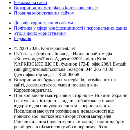
Реклама на сайті
Використання матеріалів korrespondent.net
Правила користування сайтом
Договір користування сайтом
Політика у сфері конфіденційності і персональних даних
Угода щодо користування
Редакція
© 2000-2026, Korrespondent.net
Суб'єкт у сфері онлайн-медіа Назва онлайн-медіа –
«КореспонденТ.net» Адреса: 02091, місто Київ,
ХАРКІВСЬКЕ ШОСЕ, будинок 172-Б, офіс 208/1 E-mail:
sunlight@mediadim.com.ua
Телефон: 044-205-43-00
Ідентифікатор медіа – R40-06068
Використання будь-яких матеріалів, розміщених на
сайті, дозволяється за умови посилання на
Корреспондент.net.
При копіюванні матеріалів зі сторінки « Новини України
і світу» , для інтернет - видань - обов'язкове пряме
відкрите для пошукових систем гіперпосилання .
Посилання має бути розміщена в незалежності від
повного або часткового використання матеріалів.
Гіперпосилання ( для інтернет - видань) - повинна бути
розміщена в підзаголовку або в першому абзаці