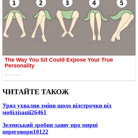
ЧИТАЙТЕ ТАКОЖ
Уряд ухвалив зміни щодо відстрочки від
мобілізації
26461
Зеленський зробив заяву про мирні
переговори
10122