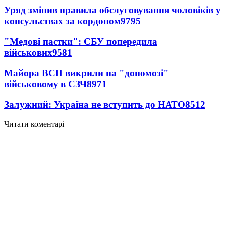
Уряд змінив правила обслуговування чоловіків у
консульствах за кордоном
9795
"Медові пастки": СБУ попередила
військових
9581
Майора ВСП викрили на "допомозі"
військовому в СЗЧ
8971
Залужний: Україна не вступить до НАТО
8512
Читати коментарі