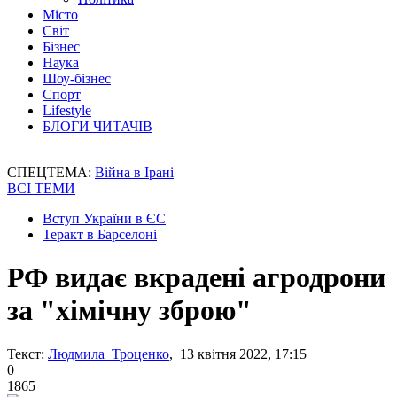
Місто
Світ
Бізнес
Наука
Шоу-бізнес
Спорт
Lifestyle
БЛОГИ ЧИТАЧІВ
СПЕЦТЕМА:
Війна в Ірані
ВСІ ТЕМИ
Вступ України в ЄС
Теракт в Барселоні
РФ видає вкрадені агродрони
за "хімічну зброю"
Текст:
Людмила Троценко
, 13 квітня 2022, 17:15
0
1865