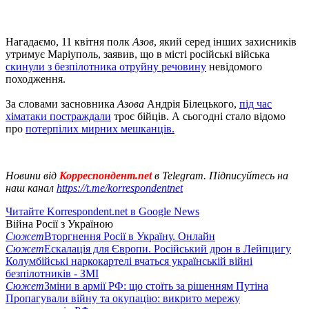
Нагадаємо, 11 квітня полк
Азов
, який серед інших захисників
утримує Маріуполь, заявив, що в місті російські війська
скинули з безпілотника отруйну речовину
невідомого
походження.
За словами засновника
Азова
Андрія Білецького,
під час
хіматаки постраждали
троє бійців. А сьогодні стало відомо
про
потерпілих мирних мешканців.
Новини від
Корреспондент.net
в Telegram. Підписуйтесь на
наш канал
https://t.me/korrespondentnet
Читайте Korrespondent.net в Google News
Війна Росії з Україною
Сюжет
Вторгнення Росії в Україну. Онлайн
Сюжет
Ескалація для Європи. Російський дрон в Лейпцигу
Колумбійські наркокартелі вчаться українській війні
безпілотників - ЗМІ
Сюжет
Зміни в армії РФ: що стоїть за рішенням Путіна
Пропагували війну та окупацію: викрито мережу