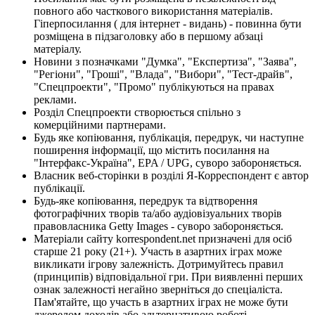
повного або часткового використання матеріалів.
Гіперпосилання ( для інтернет - видань) - повинна бути
розміщена в підзаголовку або в першому абзаці
матеріалу.
Новини з позначками "Думка", "Експертиза", "Заява",
"Регіони", "Гроші", "Влада", "Вибори", "Тест-драйв",
"Спецпроекти", "Промо" публікуються на правах
реклами.
Розділ Спецпроекти створюється спільно з
комерційними партнерами.
Будь яке копіювання, публікація, передрук, чи наступне
поширення інформації, що містить посилання на
"Інтерфакс-Україна", EPA / UPG, суворо забороняється.
Власник веб-сторінки в розділі Я-Корреспондент є автор
публікації.
Будь-яке копіювання, передрук та відтворення
фотографічних творів та/або аудіовізуальних творів
правовласника Getty Images - суворо забороняється.
Матеріали сайту korrespondent.net призначені для осіб
старше 21 року (21+). Участь в азартних іграх може
викликати ігрову залежність. Дотримуйтесь правил
(принципів) відповідальної гри. При виявленні перших
ознак залежності негайно зверніться до спеціаліста.
Пам'ятайте, що участь в азартних іграх не може бути
джерелом доходів або альтернативою роботі.