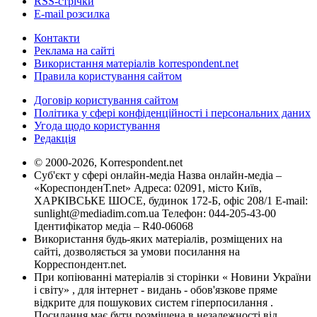
RSS-стрічки
E-mail розсилка
Контакти
Реклама на сайті
Використання матеріалів korrespondent.net
Правила користування сайтом
Договір користування сайтом
Політика у сфері конфіденційності і персональних даних
Угода щодо користування
Редакція
© 2000-2026, Korrespondent.net
Суб'єкт у сфері онлайн-медіа Назва онлайн-медіа –
«КореспонденТ.net» Адреса: 02091, місто Київ,
ХАРКІВСЬКЕ ШОСЕ, будинок 172-Б, офіс 208/1 E-mail:
sunlight@mediadim.com.ua
Телефон: 044-205-43-00
Ідентифікатор медіа – R40-06068
Використання будь-яких матеріалів, розміщених на
сайті, дозволяється за умови посилання на
Корреспондент.net.
При копіюванні матеріалів зі сторінки « Новини України
і світу» , для інтернет - видань - обов'язкове пряме
відкрите для пошукових систем гіперпосилання .
Посилання має бути розміщена в незалежності від