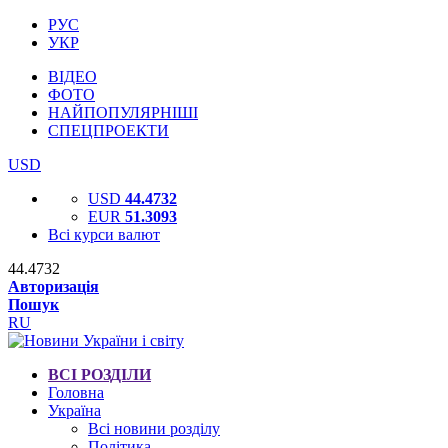
РУС
УКР
ВІДЕО
ФОТО
НАЙПОПУЛЯРНІШІ
СПЕЦПРОЕКТИ
USD
USD
44.4732
EUR
51.3093
Всі курси валют
44.4732
Авторизація
Пошук
RU
ВСІ РОЗДІЛИ
Головна
Україна
Всі новини розділу
Політика