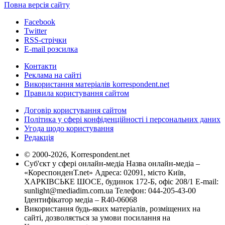
Повна версія сайту
Facebook
Twitter
RSS-стрічки
E-mail розсилка
Контакти
Реклама на сайті
Використання матеріалів korrespondent.net
Правила користування сайтом
Договір користування сайтом
Політика у сфері конфіденційності і персональних даних
Угода щодо користування
Редакція
© 2000-2026, Korrespondent.net
Суб'єкт у сфері онлайн-медіа Назва онлайн-медіа –
«КореспонденТ.net» Адреса: 02091, місто Київ,
ХАРКІВСЬКЕ ШОСЕ, будинок 172-Б, офіс 208/1 E-mail:
sunlight@mediadim.com.ua
Телефон: 044-205-43-00
Ідентифікатор медіа – R40-06068
Використання будь-яких матеріалів, розміщених на
сайті, дозволяється за умови посилання на