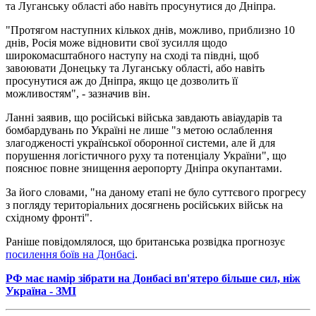
та Луганську області або навіть просунутися до Дніпра.
"Протягом наступних кількох днів, можливо, приблизно 10
днів, Росія може відновити свої зусилля щодо
широкомасштабного наступу на сході та півдні, щоб
завоювати Донецьку та Луганську області, або навіть
просунутися аж до Дніпра, якщо це дозволить її
можливостям", - зазначив він.
Ланні заявив, що російські війська завдають авіаударів та
бомбардувань по Україні не лише "з метою ослаблення
злагодженості української оборонної системи, але й для
порушення логістичного руху та потенціалу України", що
пояснює повне знищення аеропорту Дніпра окупантами.
За його словами, "на даному етапі не було суттєвого прогресу
з погляду територіальних досягнень російських військ на
східному фронті".
Раніше повідомлялося, що британська розвідка прогнозує
посилення боїв на Донбасі
.
РФ має намір зібрати на Донбасі вп'ятеро більше сил, ніж
Україна - ЗМІ