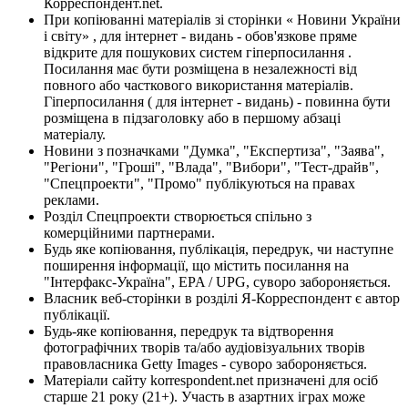
Корреспондент.net.
При копіюванні матеріалів зі сторінки « Новини України
і світу» , для інтернет - видань - обов'язкове пряме
відкрите для пошукових систем гіперпосилання .
Посилання має бути розміщена в незалежності від
повного або часткового використання матеріалів.
Гіперпосилання ( для інтернет - видань) - повинна бути
розміщена в підзаголовку або в першому абзаці
матеріалу.
Новини з позначками "Думка", "Експертиза", "Заява",
"Регіони", "Гроші", "Влада", "Вибори", "Тест-драйв",
"Спецпроекти", "Промо" публікуються на правах
реклами.
Розділ Спецпроекти створюється спільно з
комерційними партнерами.
Будь яке копіювання, публікація, передрук, чи наступне
поширення інформації, що містить посилання на
"Інтерфакс-Україна", EPA / UPG, суворо забороняється.
Власник веб-сторінки в розділі Я-Корреспондент є автор
публікації.
Будь-яке копіювання, передрук та відтворення
фотографічних творів та/або аудіовізуальних творів
правовласника Getty Images - суворо забороняється.
Матеріали сайту korrespondent.net призначені для осіб
старше 21 року (21+). Участь в азартних іграх може