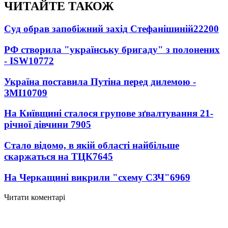
ЧИТАЙТЕ ТАКОЖ
Суд обрав запобіжний захід Стефанішиній
22200
РФ створила "українську бригаду" з полонених
- ISW
10772
Україна поставила Путіна перед дилемою -
ЗМІ
10709
На Київщині сталося групове зґвалтування 21-
річної дівчини
7905
Стало відомо, в якій області найбільше
скаржаться на ТЦК
7645
На Черкащині викрили "схему СЗЧ"
6969
Читати коментарі