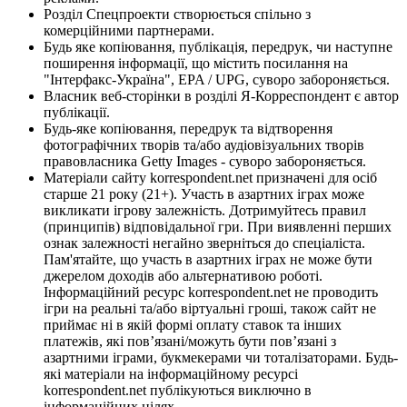
Розділ Спецпроекти створюється спільно з
комерційними партнерами.
Будь яке копіювання, публікація, передрук, чи наступне
поширення інформації, що містить посилання на
"Інтерфакс-Україна", EPA / UPG, суворо забороняється.
Власник веб-сторінки в розділі Я-Корреспондент є автор
публікації.
Будь-яке копіювання, передрук та відтворення
фотографічних творів та/або аудіовізуальних творів
правовласника Getty Images - суворо забороняється.
Матеріали сайту korrespondent.net призначені для осіб
старше 21 року (21+). Участь в азартних іграх може
викликати ігрову залежність. Дотримуйтесь правил
(принципів) відповідальної гри. При виявленні перших
ознак залежності негайно зверніться до спеціаліста.
Пам'ятайте, що участь в азартних іграх не може бути
джерелом доходів або альтернативою роботі.
Інформаційний ресурс korrespondent.net не проводить
ігри на реальні та/або віртуальні гроші, також сайт не
приймає ні в якій формі оплату ставок та інших
платежів, які пов’язані/можуть бути пов’язані з
азартними іграми, букмекерами чи тоталізаторами. Будь-
які матеріали на інформаційному ресурсі
korrespondent.net публікуються виключно в
інформаційних цілях.