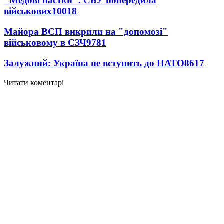
"Медові пастки": СБУ попередила
військових
10018
Майора ВСП викрили на "допомозі"
військовому в СЗЧ
9781
Залужний: Україна не вступить до НАТО
8617
Читати коментарі