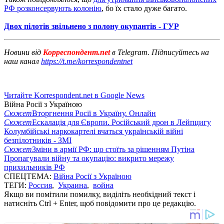
РФ розконсервують колонію
, бо їх стало дуже багато.
Двох пілотів звільнено з полону окупантів - ГУР
Новини від
Корреспондент.net
в Telegram. Підписуйтесь на
наш канал
https://t.me/korrespondentnet
Читайте Korrespondent.net в Google News
Війна Росії з Україною
Сюжет
Вторгнення Росії в Україну. Онлайн
Сюжет
Ескалація для Європи. Російський дрон в Лейпцигу
Колумбійські наркокартелі вчаться українській війні
безпілотників - ЗМІ
Сюжет
Зміни в армії РФ: що стоїть за рішенням Путіна
Пропагували війну та окупацію: викрито мережу
прихильників РФ
СПЕЦТЕМА:
Війна Росії з Україною
ТЕГИ:
Россия
,
Украина
,
война
Якщо ви помітили помилку, виділіть необхідний текст і
натисніть Ctrl + Enter, щоб повідомити про це редакцію.