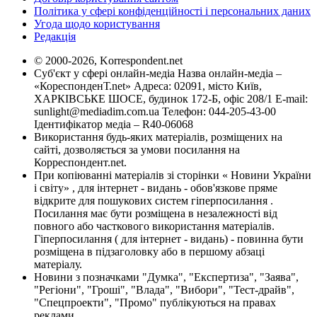
Політика у сфері конфіденційності і персональних даних
Угода щодо користування
Редакція
© 2000-2026, Korrespondent.net
Суб'єкт у сфері онлайн-медіа Назва онлайн-медіа –
«КореспонденТ.net» Адреса: 02091, місто Київ,
ХАРКІВСЬКЕ ШОСЕ, будинок 172-Б, офіс 208/1 E-mail:
sunlight@mediadim.com.ua
Телефон: 044-205-43-00
Ідентифікатор медіа – R40-06068
Використання будь-яких матеріалів, розміщених на
сайті, дозволяється за умови посилання на
Корреспондент.net.
При копіюванні матеріалів зі сторінки « Новини України
і світу» , для інтернет - видань - обов'язкове пряме
відкрите для пошукових систем гіперпосилання .
Посилання має бути розміщена в незалежності від
повного або часткового використання матеріалів.
Гіперпосилання ( для інтернет - видань) - повинна бути
розміщена в підзаголовку або в першому абзаці
матеріалу.
Новини з позначками "Думка", "Експертиза", "Заява",
"Регіони", "Гроші", "Влада", "Вибори", "Тест-драйв",
"Спецпроекти", "Промо" публікуються на правах
реклами.