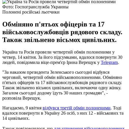
Фото: Госпогранслужба Украины
Полонені російські льотчики
Обміняно п'ятьох офіцерів та 17
військовослужбовців рядового складу.
Також звільнено вісьмох цивільних.
Україна та Росія провели четвертий обмін полоненими у
четвер, 14 квітня. За його підсумками, вдалося повернути 30
людей, повідомила віце-прем'єр Ірина Верещук у
Telegram
.
"За наказом президента Зеленського сьогодні відбувся
черговий, четвертий обмін військовополоненими. Обміняно
п'ятьох офіцерів та 17 військовослужбовців рядового складу.
Також звільнено вісьмох цивільних, включаючи одну жінку.
Загалом сьогодні додому їдуть 30 наших громадян", -
розповіла Верещук.
Нагадаємо, 9 квітня
відбувся третій обмін полоненими
. Тоді
вдалося повернути в Україну 26 осіб, з них 12 - військових та
14 цивільних.
Також повідомлялося, що
для утримання військовополонених