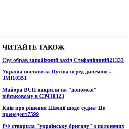
ЧИТАЙТЕ ТАКОЖ
Суд обрав запобіжний захід Стефанішиній
21333
Україна поставила Путіна перед дилемою -
ЗМІ
10351
Майора ВСП викрили на "допомозі"
військовому в СЗЧ
10323
Київ про рішення Швеції щодо судна: Це
прецедент
7599
РФ створила "українську бригаду" з полонених