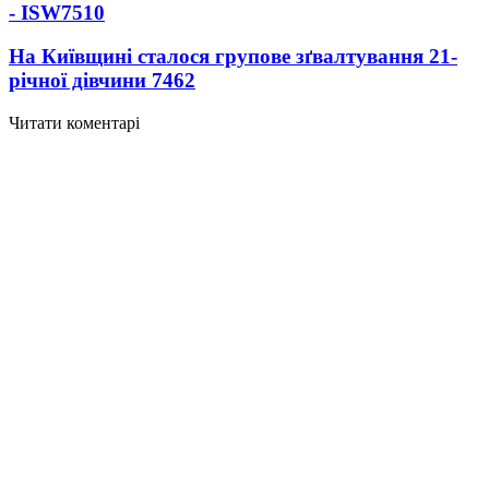
- ISW
7510
На Київщині сталося групове зґвалтування 21-
річної дівчини
7462
Читати коментарі