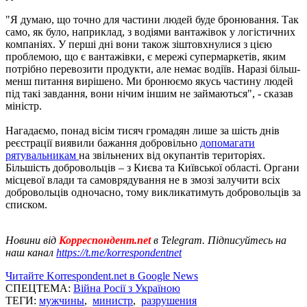
"Я думаю, що точно для частини людей буде бронювання. Так
само, як було, наприклад, з водіями вантажівок у логістичних
компаніях. У перші дні вони також зіштовхнулися з цією
проблемою, що є вантажівки, є мережі супермаркетів, яким
потрібно перевозити продукти, але немає водіїв. Наразі більш-
менш питання вирішено. Ми бронюємо якусь частину людей
під такі завдання, вони нічим іншим не займаються", - сказав
міністр.
Нагадаємо, понад вісім тисяч громадян лише за шість днів
реєстрації виявили бажання добровільно
допомагати
рятувальникам
на звільнених від окупантів територіях.
Більшість добровольців – з Києва та Київської області. Органи
місцевої влади та самоврядування не в змозі залучити всіх
добровольців одночасно, тому викликатимуть добровольців за
списком.
Новини від
Корреспондент.net
в Telegram. Підписуйтесь на
наш канал
https://t.me/korrespondentnet
Читайте Korrespondent.net в Google News
СПЕЦТЕМА:
Війна Росії з Україною
ТЕГИ:
мужчины
,
министр
,
разрушения