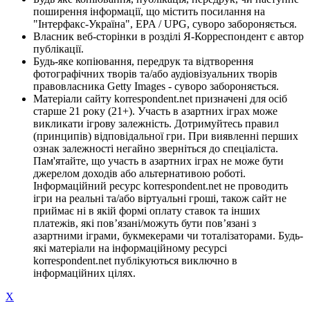
поширення інформації, що містить посилання на
"Інтерфакс-Україна", EPA / UPG, суворо забороняється.
Власник веб-сторінки в розділі Я-Корреспондент є автор
публікації.
Будь-яке копіювання, передрук та відтворення
фотографічних творів та/або аудіовізуальних творів
правовласника Getty Images - суворо забороняється.
Матеріали сайту korrespondent.net призначені для осіб
старше 21 року (21+). Участь в азартних іграх може
викликати ігрову залежність. Дотримуйтесь правил
(принципів) відповідальної гри. При виявленні перших
ознак залежності негайно зверніться до спеціаліста.
Пам'ятайте, що участь в азартних іграх не може бути
джерелом доходів або альтернативою роботі.
Інформаційний ресурс korrespondent.net не проводить
ігри на реальні та/або віртуальні гроші, також сайт не
приймає ні в якій формі оплату ставок та інших
платежів, які пов’язані/можуть бути пов’язані з
азартними іграми, букмекерами чи тоталізаторами. Будь-
які матеріали на інформаційному ресурсі
korrespondent.net публікуються виключно в
інформаційних цілях.
X