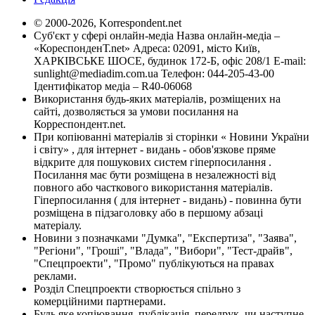
© 2000-2026, Korrespondent.net
Суб'єкт у сфері онлайн-медіа Назва онлайн-медіа –
«КореспонденТ.net» Адреса: 02091, місто Київ,
ХАРКІВСЬКЕ ШОСЕ, будинок 172-Б, офіс 208/1 E-mail:
sunlight@mediadim.com.ua
Телефон: 044-205-43-00
Ідентифікатор медіа – R40-06068
Використання будь-яких матеріалів, розміщених на
сайті, дозволяється за умови посилання на
Корреспондент.net.
При копіюванні матеріалів зі сторінки « Новини України
і світу» , для інтернет - видань - обов'язкове пряме
відкрите для пошукових систем гіперпосилання .
Посилання має бути розміщена в незалежності від
повного або часткового використання матеріалів.
Гіперпосилання ( для інтернет - видань) - повинна бути
розміщена в підзаголовку або в першому абзаці
матеріалу.
Новини з позначками "Думка", "Експертиза", "Заява",
"Регіони", "Гроші", "Влада", "Вибори", "Тест-драйв",
"Спецпроекти", "Промо" публікуються на правах
реклами.
Розділ Спецпроекти створюється спільно з
комерційними партнерами.
Будь яке копіювання, публікація, передрук, чи наступне