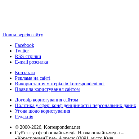
Повна версія сайту
Facebook
Twitter
RSS-стрічки
E-mail розсилка
Контакти
Реклама на сайті
Використання матеріалів korrespondent.net
Правила користування сайтом
Договір користування сайтом
Політика у сфері конфіденційності і персональних даних
Угода щодо користування
Редакція
© 2000-2026, Korrespondent.net
Суб'єкт у сфері онлайн-медіа Назва онлайн-медіа –
«КореспонденТ.net» Адреса: 02091, місто Київ,