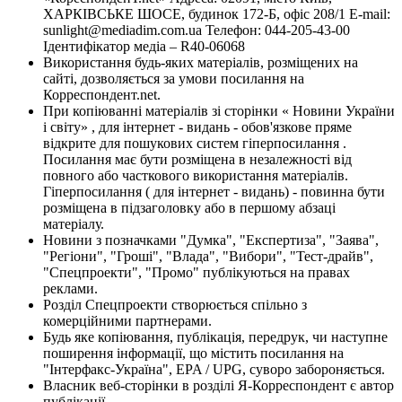
ХАРКІВСЬКЕ ШОСЕ, будинок 172-Б, офіс 208/1 E-mail:
sunlight@mediadim.com.ua
Телефон: 044-205-43-00
Ідентифікатор медіа – R40-06068
Використання будь-яких матеріалів, розміщених на
сайті, дозволяється за умови посилання на
Корреспондент.net.
При копіюванні матеріалів зі сторінки « Новини України
і світу» , для інтернет - видань - обов'язкове пряме
відкрите для пошукових систем гіперпосилання .
Посилання має бути розміщена в незалежності від
повного або часткового використання матеріалів.
Гіперпосилання ( для інтернет - видань) - повинна бути
розміщена в підзаголовку або в першому абзаці
матеріалу.
Новини з позначками "Думка", "Експертиза", "Заява",
"Регіони", "Гроші", "Влада", "Вибори", "Тест-драйв",
"Спецпроекти", "Промо" публікуються на правах
реклами.
Розділ Спецпроекти створюється спільно з
комерційними партнерами.
Будь яке копіювання, публікація, передрук, чи наступне
поширення інформації, що містить посилання на
"Інтерфакс-Україна", EPA / UPG, суворо забороняється.
Власник веб-сторінки в розділі Я-Корреспондент є автор
публікації.