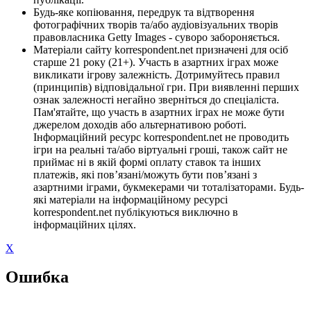
Будь-яке копіювання, передрук та відтворення
фотографічних творів та/або аудіовізуальних творів
правовласника Getty Images - суворо забороняється.
Матеріали сайту korrespondent.net призначені для осіб
старше 21 року (21+). Участь в азартних іграх може
викликати ігрову залежність. Дотримуйтесь правил
(принципів) відповідальної гри. При виявленні перших
ознак залежності негайно зверніться до спеціаліста.
Пам'ятайте, що участь в азартних іграх не може бути
джерелом доходів або альтернативою роботі.
Інформаційний ресурс korrespondent.net не проводить
ігри на реальні та/або віртуальні гроші, також сайт не
приймає ні в якій формі оплату ставок та інших
платежів, які пов’язані/можуть бути пов’язані з
азартними іграми, букмекерами чи тоталізаторами. Будь-
які матеріали на інформаційному ресурсі
korrespondent.net публікуються виключно в
інформаційних цілях.
X
Ошибка