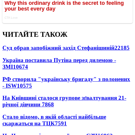
ЧИТАЙТЕ ТАКОЖ
Суд обрав запобіжний захід Стефанішиній
22185
Україна поставила Путіна перед дилемою -
ЗМІ
10674
РФ створила "українську бригаду" з полонених
- ISW
10575
На Київщині сталося групове зґвалтування 21-
річної дівчини
7868
Стало відомо, в якій області найбільше
скаржаться на ТЦК
7591