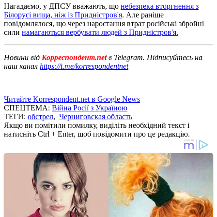
Нагадаємо, у ДПСУ вважають, що
небезпека вторгнення з
Білорусі вища, ніж із Придністров'я
. Але раніше
повідомлялося, що через наростання втрат російські збройні
сили
намагаються вербувати людей з Придністров'я.
Новини від
Корреспондент.net
в Telegram. Підписуйтесь на
наш канал
https://t.me/korrespondentnet
Читайте Korrespondent.net в Google News
СПЕЦТЕМА:
Війна Росії з Україною
ТЕГИ:
обстрел
,
Черниговская область
Якщо ви помітили помилку, виділіть необхідний текст і
натисніть Ctrl + Enter, щоб повідомити про це редакцію.