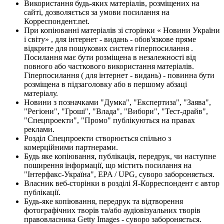
Використання будь-яких матеріалів, розміщених на
сайті, дозволяється за умови посилання на
Корреспондент.net.
При копіюванні матеріалів зі сторінки « Новини України
і світу» , для інтернет - видань - обов'язкове пряме
відкрите для пошукових систем гіперпосилання .
Посилання має бути розміщена в незалежності від
повного або часткового використання матеріалів.
Гіперпосилання ( для інтернет - видань) - повинна бути
розміщена в підзаголовку або в першому абзаці
матеріалу.
Новини з позначками "Думка", "Експертиза", "Заява",
"Регіони", "Гроші", "Влада", "Вибори", "Тест-драйв",
"Спецпроекти", "Промо" публікуються на правах
реклами.
Розділ Спецпроекти створюється спільно з
комерційними партнерами.
Будь яке копіювання, публікація, передрук, чи наступне
поширення інформації, що містить посилання на
"Інтерфакс-Україна", EPA / UPG, суворо забороняється.
Власник веб-сторінки в розділі Я-Корреспондент є автор
публікації.
Будь-яке копіювання, передрук та відтворення
фотографічних творів та/або аудіовізуальних творів
правовласника Getty Images - суворо забороняється.