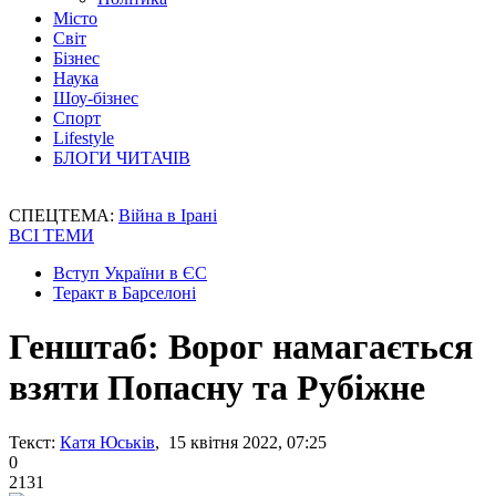
Місто
Світ
Бізнес
Наука
Шоу-бізнес
Спорт
Lifestyle
БЛОГИ ЧИТАЧІВ
СПЕЦТЕМА:
Війна в Ірані
ВСІ ТЕМИ
Вступ України в ЄС
Теракт в Барселоні
Генштаб: Ворог намагається
взяти Попасну та Рубіжне
Текст:
Катя Юськів
, 15 квітня 2022, 07:25
0
2131