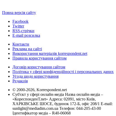
Повна версія сайту
Facebook
Twitter
RSS-стрічки
E-mail розсилка
Контакти
Реклама на сайті
Використання матеріалів korrespondent.net
Правила користування сайтом
Договір користування сайтом
Політика у сфері конфіденційності і персональних даних
Угода щодо користування
Редакція
© 2000-2026, Korrespondent.net
Суб'єкт у сфері онлайн-медіа Назва онлайн-медіа –
«КореспонденТ.net» Адреса: 02091, місто Київ,
ХАРКІВСЬКЕ ШОСЕ, будинок 172-Б, офіс 208/1 E-mail:
sunlight@mediadim.com.ua
Телефон: 044-205-43-00
Ідентифікатор медіа – R40-06068