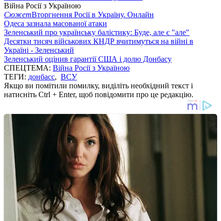
Війна Росії з Україною
Сюжет
Вторгнення Росії в Україну. Онлайн
Одеса зазнала масованої атаки
Зеленський про українську балістику: Буде, але є "але"
Десятки тисяч військових КНДР вчитимуться на війні в
Україні - Зеленський
Зеленський оцінив гарантії США і долю Донбасу
СПЕЦТЕМА:
Війна Росії з Україною
ТЕГИ:
донбасс
,
ВСУ
Якщо ви помітили помилку, виділіть необхідний текст і
натисніть Ctrl + Enter, щоб повідомити про це редакцію.