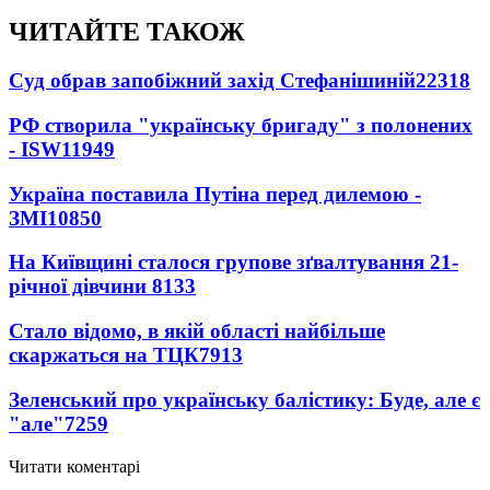
ЧИТАЙТЕ ТАКОЖ
Суд обрав запобіжний захід Стефанішиній
22318
РФ створила "українську бригаду" з полонених
- ISW
11949
Україна поставила Путіна перед дилемою -
ЗМІ
10850
На Київщині сталося групове зґвалтування 21-
річної дівчини
8133
Стало відомо, в якій області найбільше
скаржаться на ТЦК
7913
Зеленський про українську балістику: Буде, але є
"але"
7259
Читати коментарі