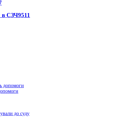
7
 в СЗЧ
9511
 допомоги
ували до суду