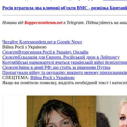
Росія втратила два ключові об'єкти ВМС - розвідка Британі
Новини від
Корреспондент.net
в Telegram. Підписуйтесь на на
Читайте Korrespondent.net в Google News
Війна Росії з Україною
Сюжет
Вторгнення Росії в Україну. Онлайн
Сюжет
Ескалація для Європи. Російський дрон в Лейпцигу
Колумбійські наркокартелі вчаться українській війні безпілотни
Сюжет
Зміни в армії РФ: що стоїть за рішенням Путіна
Пропагували війну та окупацію: викрито мережу прихильникі
СПЕЦТЕМА:
Війна Росії з Україною
Якщо ви помітили помилку, виділіть необхідний текст і натисніт