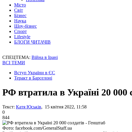
Місто
Світ
Бізнес
Наука
Шоу-бізнес
Спорт
Lifestyle
БЛОГИ ЧИТАЧІВ
СПЕЦТЕМА:
Війна в Ірані
ВСІ ТЕМИ
Вступ України в ЄС
Теракт в Барселоні
РФ втратила в Україні 20 000 
Текст:
Катя Юськів
, 15 квітня 2022, 11:58
0
844
Фото: facebook.com/GeneralStaff.ua