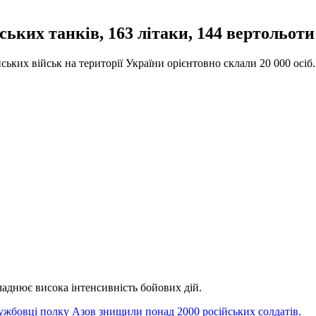
ьких танків, 163 літаки, 144 вертольоти
йських військ на території України орієнтовно склали 20 000 осіб
аднює висока інтенсивність бойових дій.
ужбовці полку Азов знищили понад 2000 російських солдатів.