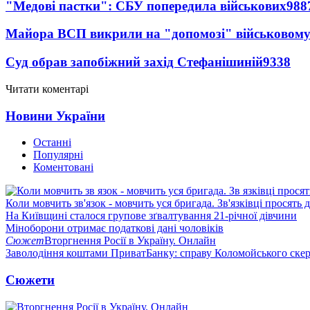
"Медові пастки": СБУ попередила військових
988
Майора ВСП викрили на "допомозі" військовому
Суд обрав запобіжний захід Стефанішиній
9338
Читати коментарі
Новини України
Останні
Популярні
Коментовані
Коли мовчить зв'язок - мовчить уся бригада. Зв'язківці просять
На Київщині сталося групове зґвалтування 21-річної дівчини
Міноборони отримає податкові дані чоловіків
Сюжет
Вторгнення Росії в Україну. Онлайн
Заволодіння коштами ПриватБанку: справу Коломойського скер
Сюжети