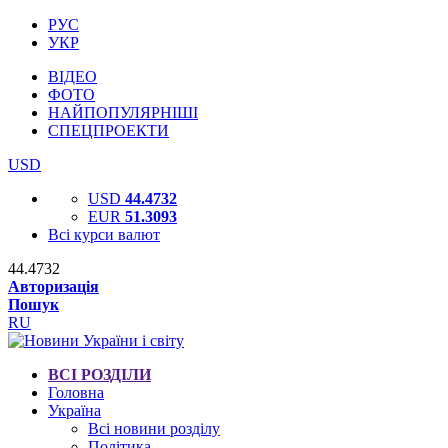
РУС
УКР
ВІДЕО
ФОТО
НАЙПОПУЛЯРНІШІ
СПЕЦПРОЕКТИ
USD
USD
44.4732
EUR
51.3093
Всі курси валют
44.4732
Авторизація
Пошук
RU
ВСІ РОЗДІЛИ
Головна
Україна
Всі новини розділу
Політика