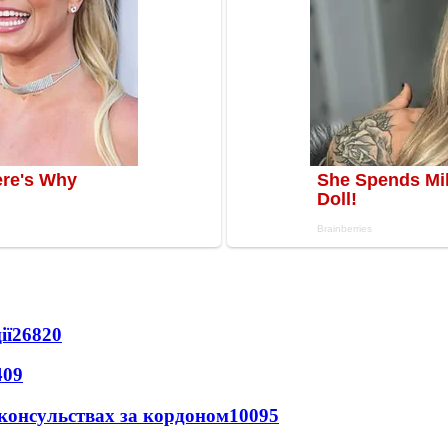
ії
26820
409
 консульствах за кордоном
10095