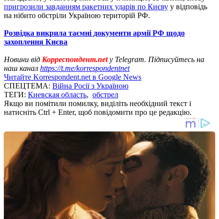
пригрозили завданням ракетних ударів по Києву
у відповідь
на нібито обстріли Україною територій РФ.
Розвідка викрила таємні документи армії РФ щодо
захоплення Києва
Новини від
Корреспондент.net
у Telegram. Підписуйтесь на
наш канал
https://t.me/korrespondentnet
Читайте Korrespondent.net в Google News
СПЕЦТЕМА:
Війна Росії з Україною
ТЕГИ:
Киевская область
,
обстрел
Якщо ви помітили помилку, виділіть необхідний текст і
натисніть Ctrl + Enter, щоб повідомити про це редакцію.