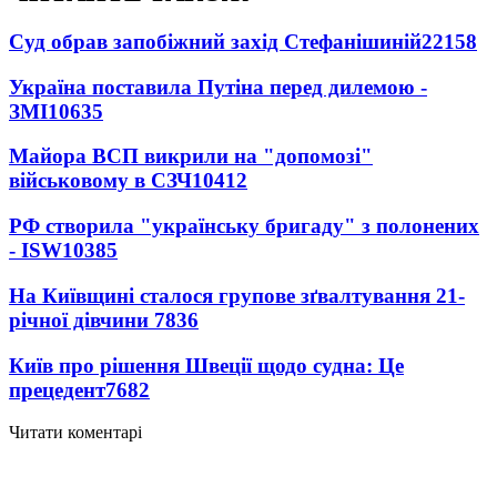
Суд обрав запобіжний захід Стефанішиній
22158
Україна поставила Путіна перед дилемою -
ЗМІ
10635
Майора ВСП викрили на "допомозі"
військовому в СЗЧ
10412
РФ створила "українську бригаду" з полонених
- ISW
10385
На Київщині сталося групове зґвалтування 21-
річної дівчини
7836
Київ про рішення Швеції щодо судна: Це
прецедент
7682
Читати коментарі