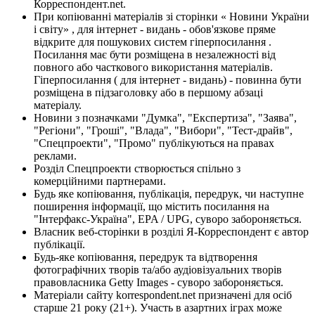
Корреспондент.net.
При копіюванні матеріалів зі сторінки « Новини України
і світу» , для інтернет - видань - обов'язкове пряме
відкрите для пошукових систем гіперпосилання .
Посилання має бути розміщена в незалежності від
повного або часткового використання матеріалів.
Гіперпосилання ( для інтернет - видань) - повинна бути
розміщена в підзаголовку або в першому абзаці
матеріалу.
Новини з позначками "Думка", "Експертиза", "Заява",
"Регіони", "Гроші", "Влада", "Вибори", "Тест-драйв",
"Спецпроекти", "Промо" публікуються на правах
реклами.
Розділ Спецпроекти створюється спільно з
комерційними партнерами.
Будь яке копіювання, публікація, передрук, чи наступне
поширення інформації, що містить посилання на
"Інтерфакс-Україна", EPA / UPG, суворо забороняється.
Власник веб-сторінки в розділі Я-Корреспондент є автор
публікації.
Будь-яке копіювання, передрук та відтворення
фотографічних творів та/або аудіовізуальних творів
правовласника Getty Images - суворо забороняється.
Матеріали сайту korrespondent.net призначені для осіб
старше 21 року (21+). Участь в азартних іграх може