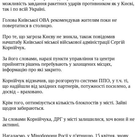
можливість завдання ракетних ударів противником як у Києві,
так і по всій Україні.
Голова Київської ОВА рекомендував жителям поки не
повертатися в столицю.
Про те, що загроза Києву не зникла, також повідомив
начштабу Київської міської військової адміністрації Сергій
Корнійчук.
За його словами, наразі пункти управління та центри
прийняття рішень перебувають у захищених місцях,
інформацію про які закрито.
Корнійчук відзначив, що розгорнуто системи ППО, у т.ч. ті,
що надійшли від західних партнерів, потужності посилено, а
досвід – враховано.
Крім того, оптимізується кількість блокпостів у місті. Зайві
щодня забираються.
За словами Корнійчука, ДРГ у місті залишилися, хоч вони й не
активні.
Нагадаємо, у Міноборони Росії у п'ятницю, 15 квітня, знову