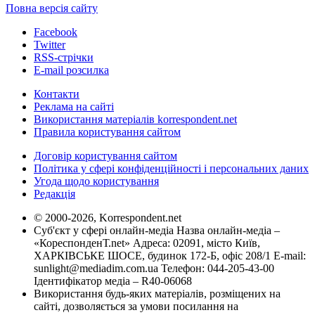
Повна версія сайту
Facebook
Twitter
RSS-стрічки
E-mail розсилка
Контакти
Реклама на сайті
Використання матеріалів korrespondent.net
Правила користування сайтом
Договір користування сайтом
Політика у сфері конфіденційності і персональних даних
Угода щодо користування
Редакція
© 2000-2026, Korrespondent.net
Суб'єкт у сфері онлайн-медіа Назва онлайн-медіа –
«КореспонденТ.net» Адреса: 02091, місто Київ,
ХАРКІВСЬКЕ ШОСЕ, будинок 172-Б, офіс 208/1 E-mail:
sunlight@mediadim.com.ua
Телефон: 044-205-43-00
Ідентифікатор медіа – R40-06068
Використання будь-яких матеріалів, розміщених на
сайті, дозволяється за умови посилання на