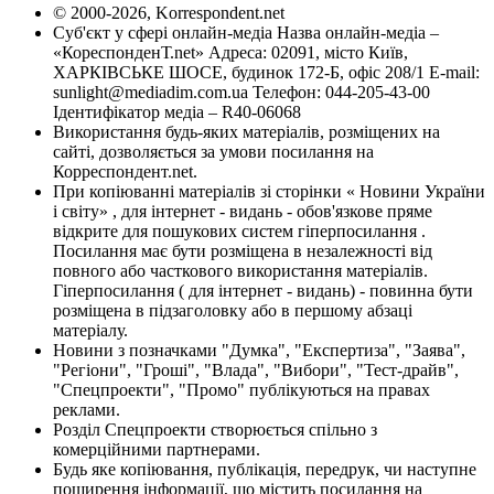
© 2000-2026, Korrespondent.net
Суб'єкт у сфері онлайн-медіа Назва онлайн-медіа –
«КореспонденТ.net» Адреса: 02091, місто Київ,
ХАРКІВСЬКЕ ШОСЕ, будинок 172-Б, офіс 208/1 E-mail:
sunlight@mediadim.com.ua
Телефон: 044-205-43-00
Ідентифікатор медіа – R40-06068
Використання будь-яких матеріалів, розміщених на
сайті, дозволяється за умови посилання на
Корреспондент.net.
При копіюванні матеріалів зі сторінки « Новини України
і світу» , для інтернет - видань - обов'язкове пряме
відкрите для пошукових систем гіперпосилання .
Посилання має бути розміщена в незалежності від
повного або часткового використання матеріалів.
Гіперпосилання ( для інтернет - видань) - повинна бути
розміщена в підзаголовку або в першому абзаці
матеріалу.
Новини з позначками "Думка", "Експертиза", "Заява",
"Регіони", "Гроші", "Влада", "Вибори", "Тест-драйв",
"Спецпроекти", "Промо" публікуються на правах
реклами.
Розділ Спецпроекти створюється спільно з
комерційними партнерами.
Будь яке копіювання, публікація, передрук, чи наступне
поширення інформації, що містить посилання на