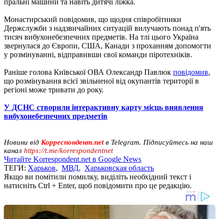
пральні машини та навіть дитячі ліжка.
Монастирський повідомив, що щодня співробітники
Держслужби з надзвичайних ситуацій вилучають понад п'ять
тисяч вибухонебезпечних предметів. На тлі цього Україна
звернулася до Європи, США, Канади з проханням допомогти
у розмінуванні, відправивши свої команди піротехніків.
Раніше голова Київської ОВА Олександр Павлюк
повідомив
,
що розмінування всієї звільненої від окупантів території в
регіоні може тривати до року.
У ДСНС створили інтерактивну карту місць виявлення
вибухонебезпечних предметів
Новини від
Корреспондент.net
в Telegram. Підписуйтесь на наш
канал
https://t.me/korrespondentnet
Читайте Korrespondent.net в Google News
ТЕГИ:
Харьков
,
МВД
,
Харьковская область
Якщо ви помітили помилку, виділіть необхідний текст і
натисніть Ctrl + Enter, щоб повідомити про це редакцію.