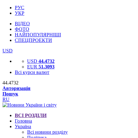
РУС
УКР
ВІДЕО
ФОТО
НАЙПОПУЛЯРНІШІ
СПЕЦПРОЕКТИ
USD
USD
44.4732
EUR
51.3093
Всі курси валют
44.4732
Авторизація
Пошук
RU
ВСІ РОЗДІЛИ
Головна
Україна
Всі новини розділу
Політика