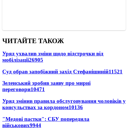
ЧИТАЙТЕ ТАКОЖ
Уряд ухвалив зміни щодо відстрочки від
мобілізації
26905
Суд обрав запобіжний захід Стефанішиній
11521
Зеленський зробив заяву про мирні
переговори
10471
Уряд змінив правила обслуговування чоловіків у
консульствах за кордоном
10136
"Медові пастки": СБУ попередила
військових
9944