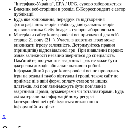
"Інтерфакс-Україна", EPA / UPG, суворо забороняється.
Власник веб-сторінки в розділі Я-Корреспондент є автор
публікації.
Будь-яке копіювання, передрук та відтворення
фотографічних творів та/або аудіовізуальних творів
правовласника Getty Images - суворо забороняється.
Матеріали сайту korrespondent.net призначені для осіб
старше 21 року (21+). Участь в азартних іграх може
викликати ігрову залежність. Дотримуйтесь правил
(принципів) відповідальної гри. При виявленні перших
ознак залежності негайно зверніться до спеціаліста.
Пам'ятайте, що участь в азартних іграх не може бути
джерелом доходів або альтернативою роботі.
Інформаційний ресурс korrespondent.net не проводить
ігри на реальні та/або віртуальні гроші, також сайт не
приймає ні в якій формі оплату ставок та інших
платежів, які пов’язані/можуть бути пов’язані з
азартними іграми, букмекерами чи тоталізаторами. Будь-
які матеріали на інформаційному ресурсі
korrespondent.net публікуються виключно в
інформаційних цілях.
X