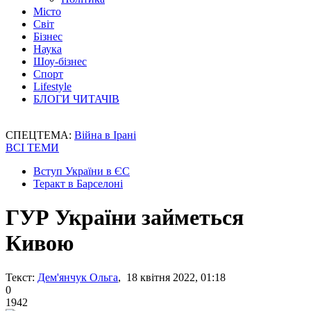
Місто
Світ
Бізнес
Наука
Шоу-бізнес
Спорт
Lifestyle
БЛОГИ ЧИТАЧІВ
СПЕЦТЕМА:
Війна в Ірані
ВСІ ТЕМИ
Вступ України в ЄС
Теракт в Барселоні
ГУР України займеться
Кивою
Текст:
Дем'янчук Ольга
, 18 квітня 2022, 01:18
0
1942