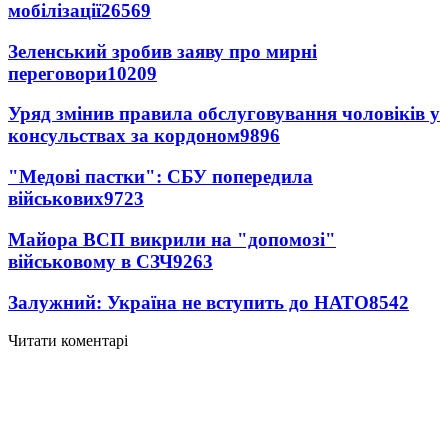
мобілізації
26569
Зеленський зробив заяву про мирні
переговори
10209
Уряд змінив правила обслуговування чоловіків у
консульствах за кордоном
9896
"Медові пастки": СБУ попередила
військових
9723
Майора ВСП викрили на "допомозі"
військовому в СЗЧ
9263
Залужний: Україна не вступить до НАТО
8542
Читати коментарі