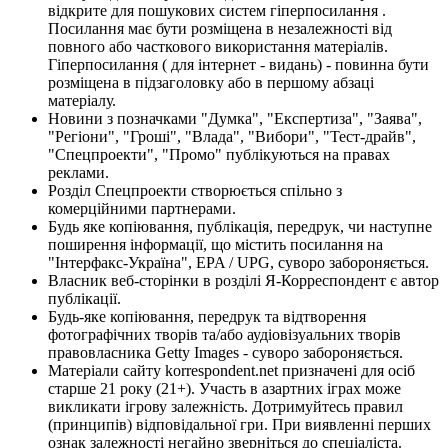
відкрите для пошукових систем гіперпосилання .
Посилання має бути розміщена в незалежності від
повного або часткового використання матеріалів.
Гіперпосилання ( для інтернет - видань) - повинна бути
розміщена в підзаголовку або в першому абзаці
матеріалу.
Новини з позначками "Думка", "Експертиза", "Заява",
"Регіони", "Гроші", "Влада", "Вибори", "Тест-драйв",
"Спецпроекти", "Промо" публікуються на правах
реклами.
Розділ Спецпроекти створюється спільно з
комерційними партнерами.
Будь яке копіювання, публікація, передрук, чи наступне
поширення інформації, що містить посилання на
"Інтерфакс-Україна", EPA / UPG, суворо забороняється.
Власник веб-сторінки в розділі Я-Корреспондент є автор
публікації.
Будь-яке копіювання, передрук та відтворення
фотографічних творів та/або аудіовізуальних творів
правовласника Getty Images - суворо забороняється.
Матеріали сайту korrespondent.net призначені для осіб
старше 21 року (21+). Участь в азартних іграх може
викликати ігрову залежність. Дотримуйтесь правил
(принципів) відповідальної гри. При виявленні перших
ознак залежності негайно зверніться до спеціаліста.