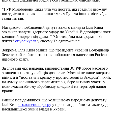
прикладів державної зради з боку колишніх чиновників.
"ГУР Міноборони цікавлять усі постаті, які зрадили державу,
що здійснили криваві вчинки тут - у Бучі та інших містах", -
зазначив він.
Нагадаємо, позбавлений депутатського мандата Ілля Кива
закликав завдати ядерного удару по Україні. Відповідний пост
колишній нардеп від фракції "Опозиційна платформа – За
життя"
опублікував
у своєму Telegram-каналі.
Зокрема, Ілля Кива заявив, що президент України Володимир
Зеленський та його оточення побоюються нанесення Росією
ядерного удару.
За словами екс-нардепа, використання ЗС РФ зброї масового
знищення проти українців дозволить Москві не лише виграти
війну, а й "поставити крапку у протистоянні із Заходом", який,
на думку колишнього парламентарія, бере активну участь у
повномасштабному збройному конфлікті на території нашої
країни.
Раніше повідомлялося, що колишньому народному депутату
Іллі Киві
оголошено підозру
у пропаганді війни та заклику до
насильницької зміни влади в Україні.