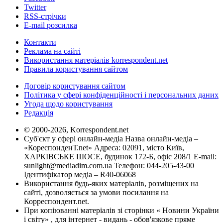
Twitter
RSS-стрічки
E-mail розсилка
Контакти
Реклама на сайті
Використання матеріалів korrespondent.net
Правила користування сайтом
Договір користування сайтом
Політика у сфері конфіденційності і персональних даних
Угода щодо користування
Редакція
© 2000-2026, Korrespondent.net
Суб'єкт у сфері онлайн-медіа Назва онлайн-медіа –
«КореспонденТ.net» Адреса: 02091, місто Київ,
ХАРКІВСЬКЕ ШОСЕ, будинок 172-Б, офіс 208/1 E-mail:
sunlight@mediadim.com.ua
Телефон: 044-205-43-00
Ідентифікатор медіа – R40-06068
Використання будь-яких матеріалів, розміщених на
сайті, дозволяється за умови посилання на
Корреспондент.net.
При копіюванні матеріалів зі сторінки « Новини України
і світу» , для інтернет - видань - обов'язкове пряме