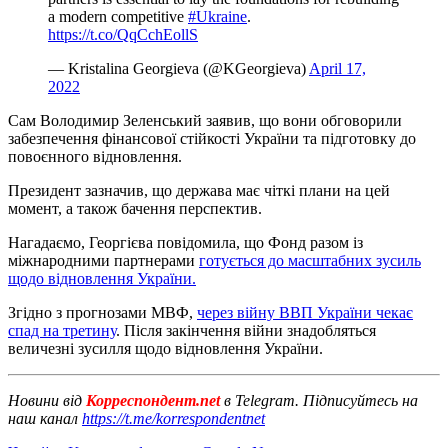
a modern competitive
#Ukraine
.
https://t.co/QqCchEollS
— Kristalina Georgieva (@KGeorgieva)
April 17,
2022
Сам Володимир Зеленський заявив, що вони обговорили
забезпечення фінансової стійкості України та підготовку до
повоєнного відновлення.
Президент зазначив, що держава має чіткі плани на цей
момент, а також бачення перспектив.
Нагадаємо, Георгієва повідомила, що Фонд разом із
міжнародними партнерами
готується до масштабних зусиль
щодо відновлення України.
Згідно з прогнозами МВФ,
через війну ВВП України чекає
спад на третину
. Після закінчення війни знадобляться
величезні зусилля щодо відновлення України.
Новини від
Корреспондент.net
в Telegram. Підписуйтесь на
наш канал
https://t.me/korrespondentnet