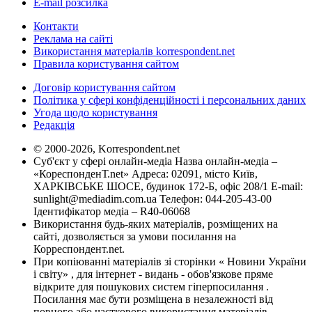
E-mail розсилка
Контакти
Реклама на сайті
Використання матеріалів korrespondent.net
Правила користування сайтом
Договір користування сайтом
Політика у сфері конфіденційності і персональних даних
Угода щодо користування
Редакція
© 2000-2026, Korrespondent.net
Суб'єкт у сфері онлайн-медіа Назва онлайн-медіа –
«КореспонденТ.net» Адреса: 02091, місто Київ,
ХАРКІВСЬКЕ ШОСЕ, будинок 172-Б, офіс 208/1 E-mail:
sunlight@mediadim.com.ua
Телефон: 044-205-43-00
Ідентифікатор медіа – R40-06068
Використання будь-яких матеріалів, розміщених на
сайті, дозволяється за умови посилання на
Корреспондент.net.
При копіюванні матеріалів зі сторінки « Новини України
і світу» , для інтернет - видань - обов'язкове пряме
відкрите для пошукових систем гіперпосилання .
Посилання має бути розміщена в незалежності від
повного або часткового використання матеріалів.