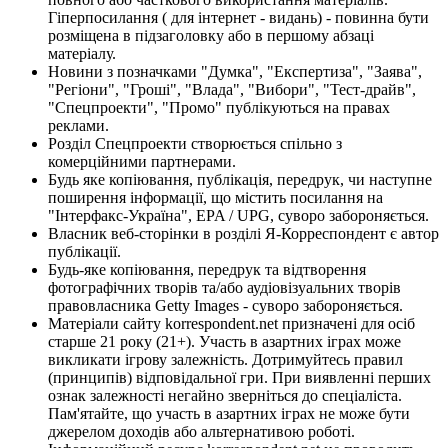
Гіперпосилання ( для інтернет - видань) - повинна бути
розміщена в підзаголовку або в першому абзаці
матеріалу.
Новини з позначками "Думка", "Експертиза", "Заява",
"Регіони", "Гроші", "Влада", "Вибори", "Тест-драйв",
"Спецпроекти", "Промо" публікуються на правах
реклами.
Розділ Спецпроекти створюється спільно з
комерційними партнерами.
Будь яке копіювання, публікація, передрук, чи наступне
поширення інформації, що містить посилання на
"Інтерфакс-Україна", EPA / UPG, суворо забороняється.
Власник веб-сторінки в розділі Я-Корреспондент є автор
публікації.
Будь-яке копіювання, передрук та відтворення
фотографічних творів та/або аудіовізуальних творів
правовласника Getty Images - суворо забороняється.
Матеріали сайту korrespondent.net призначені для осіб
старше 21 року (21+). Участь в азартних іграх може
викликати ігрову залежність. Дотримуйтесь правил
(принципів) відповідальної гри. При виявленні перших
ознак залежності негайно зверніться до спеціаліста.
Пам'ятайте, що участь в азартних іграх не може бути
джерелом доходів або альтернативою роботі.