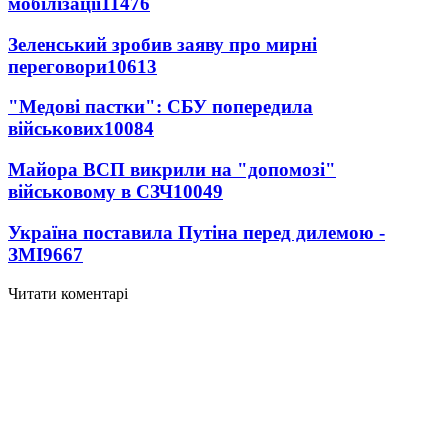
мобілізації
11476
Зеленський зробив заяву про мирні
переговори
10613
"Медові пастки": СБУ попередила
військових
10084
Майора ВСП викрили на "допомозі"
військовому в СЗЧ
10049
Україна поставила Путіна перед дилемою -
ЗМІ
9667
Читати коментарі