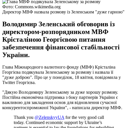
Фото: Commons.wikimedia.org
Директор МВФ назвала розмову із Зеленським "дуже гарною"
Володимир Зеленський обговорив із
директором-розпорядником МВФ
Крісталіною Георгієвою питання
забезпечення фінансової стабільності
України.
Глава Міжнародного валютного фонду (МВФ) Крісталіна
Георгієва подякувала Зеленському за розмову і назвала її
"дуже доброю". Про це у понеділок, 18 квітня, повідомила у
Twitter Георгієва.
"Дякую Володимиру Зеленському за дуже хорошу розмову.
Постійна економічна підтримка з боку партнерів України є
важливою для закладення основ для відновлення сучасної
конкурентоспроможної України", - написала директор МВФ.
Thank you
@ZelenskyyUA
for the very good call
today. Continued economic support by Ukraine’s
partners is essential to lay the foundations for rebuilding