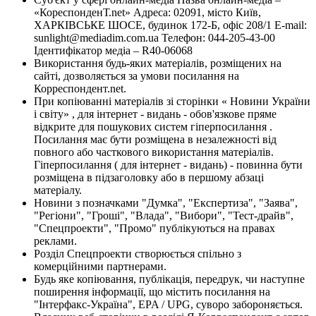
«КореспонденТ.net» Адреса: 02091, місто Київ,
ХАРКІВСЬКЕ ШОСЕ, будинок 172-Б, офіс 208/1 E-mail:
sunlight@mediadim.com.ua
Телефон: 044-205-43-00
Ідентифікатор медіа – R40-06068
Використання будь-яких матеріалів, розміщених на
сайті, дозволяється за умови посилання на
Корреспондент.net.
При копіюванні матеріалів зі сторінки « Новини України
і світу» , для інтернет - видань - обов'язкове пряме
відкрите для пошукових систем гіперпосилання .
Посилання має бути розміщена в незалежності від
повного або часткового використання матеріалів.
Гіперпосилання ( для інтернет - видань) - повинна бути
розміщена в підзаголовку або в першому абзаці
матеріалу.
Новини з позначками "Думка", "Експертиза", "Заява",
"Регіони", "Гроші", "Влада", "Вибори", "Тест-драйв",
"Спецпроекти", "Промо" публікуються на правах
реклами.
Розділ Спецпроекти створюється спільно з
комерційними партнерами.
Будь яке копіювання, публікація, передрук, чи наступне
поширення інформації, що містить посилання на
"Інтерфакс-Україна", EPA / UPG, суворо забороняється.