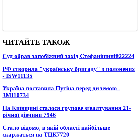
ЧИТАЙТЕ ТАКОЖ
Суд обрав запобіжний захід Стефанішиній
22224
РФ створила "українську бригаду" з полонених
- ISW
11135
Україна поставила Путіна перед дилемою -
ЗМІ
10734
На Київщині сталося групове зґвалтування 21-
річної дівчини
7946
Стало відомо, в якій області найбільше
скаржаться на ТЦК
7720