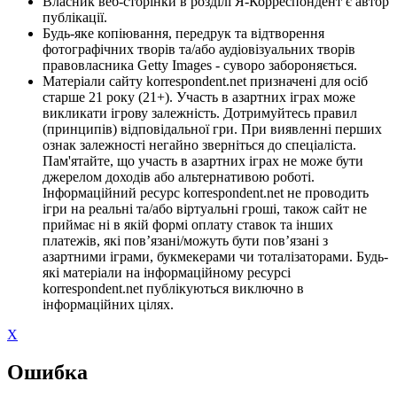
Власник веб-сторінки в розділі Я-Корреспондент є автор
публікації.
Будь-яке копіювання, передрук та відтворення
фотографічних творів та/або аудіовізуальних творів
правовласника Getty Images - суворо забороняється.
Матеріали сайту korrespondent.net призначені для осіб
старше 21 року (21+). Участь в азартних іграх може
викликати ігрову залежність. Дотримуйтесь правил
(принципів) відповідальної гри. При виявленні перших
ознак залежності негайно зверніться до спеціаліста.
Пам'ятайте, що участь в азартних іграх не може бути
джерелом доходів або альтернативою роботі.
Інформаційний ресурс korrespondent.net не проводить
ігри на реальні та/або віртуальні гроші, також сайт не
приймає ні в якій формі оплату ставок та інших
платежів, які пов’язані/можуть бути пов’язані з
азартними іграми, букмекерами чи тоталізаторами. Будь-
які матеріали на інформаційному ресурсі
korrespondent.net публікуються виключно в
інформаційних цілях.
X
Ошибка