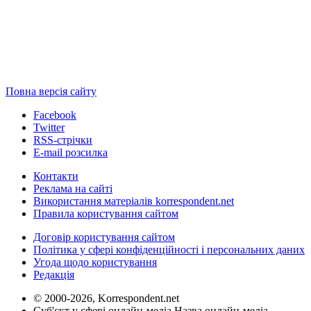
Повна версія сайту
Facebook
Twitter
RSS-стрічки
E-mail розсилка
Контакти
Реклама на сайті
Використання матеріалів korrespondent.net
Правила користування сайтом
Договір користування сайтом
Політика у сфері конфіденційності і персональних даних
Угода щодо користування
Редакція
© 2000-2026, Korrespondent.net
Суб'єкт у сфері онлайн-медіа Назва онлайн-медіа –