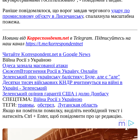
Раніше повідомлялося, що ворог завдав чергового
удару по
промисловому об'єкту в Лисичанську
, спалахнула масштабна
пожежа.
Новини від
Корреспондент.net
в Telegram. Підписуйтесь на
наш канал
https://t.me/korrespondentnet
Читайте Korrespondent.net в Google News
Війна Росії з Україною
Одеса зазнала масованої атаки
Сюжет
Вторгнення Росії в Україну. Онлайн
Зеленський про українську балістику: Буде, але є "але"
Десятки тисяч військових КНДР вчитимуться на війні в
Україні - Зеленський
Зеленський оцінив гарантії США і долю Донбасу
СПЕЦТЕМА:
Війна Росії з Україною
ТЕГИ:
травмы
,
обстрел
,
Луганская область
Якщо ви помітили помилку, виділіть необхідний текст і
натисніть Ctrl + Enter, щоб повідомити про це редакцію.