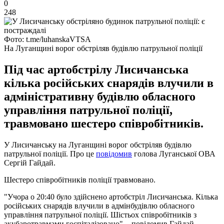
0
248
Фото: t.me/luhanskaVTSA
На Луганщині ворог обстріляв будівлю патрульної поліції
Під час артобстрілу Лисичанська
кілька російських снарядів влучили в
адміністративну будівлю обласного
управління патрульної поліції,
травмовано шестеро співробітників.
У Лисичанську на Луганщині ворог обстріляв будівлю
патрульної поліції. Про це
повідомив
голова Луганської ОВА
Сергій Гайдай.
Шестеро співробітників поліції травмовано.
"Учора о 20:40 було здійснено артобстріл Лисичанська. Кілька
російських снарядів влучили в адмінбудівлю обласного
управління патрульної поліції. Шістьох співробітників з
акубаротравмами госпіталізовано", - повідомив Гайдай.