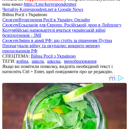
наш канал
https://t.me/korrespondentnet
Читайте Korrespondent.net в Google News
Війна Росії з Україною
Сюжет
Вторгнення Росії в Україну. Онлайн
Сюжет
Ескалація для Європи. Російський дрон в Лейпцигу
Колумбійські наркокартелі вчаться українській війні
безпілотників - ЗМІ
Сюжет
Зміни в армії РФ: що стоїть за рішенням Путіна
Пропагували війну та окупацію: викрито мережу
прихильників РФ
СПЕЦТЕМА:
Війна Росії з Україною
ТЕГИ:
война
,
школа
,
школы
,
минобразования
Якщо ви помітили помилку, виділіть необхідний текст і
натисніть Ctrl + Enter, щоб повідомити про це редакцію.