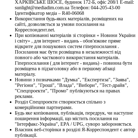
ХАРКІВСЬКЕ ШОСЕ, будинок 172-Б, офіс 208/1 E-mail:
sunlight@mediadim.com.ua
Телефон: 044-205-43-00
Ідентифікатор медіа – R40-06068
Використання будь-яких матеріалів, розміщених на
сайті, дозволяється за умови посилання на
Корреспондент.net.
При копіюванні матеріалів зі сторінки « Новини України
і світу» , для інтернет - видань - обов'язкове пряме
відкрите для пошукових систем гіперпосилання .
Посилання має бути розміщена в незалежності від
повного або часткового використання матеріалів.
Гіперпосилання ( для інтернет - видань) - повинна бути
розміщена в підзаголовку або в першому абзаці
матеріалу.
Новини з позначками "Думка", "Експертиза", "Заява",
"Регіони", "Гроші", "Влада", "Вибори", "Тест-драйв",
"Спецпроекти", "Промо" публікуються на правах
реклами.
Розділ Спецпроекти створюється спільно з
комерційними партнерами.
Будь яке копіювання, публікація, передрук, чи наступне
поширення інформації, що містить посилання на
"Інтерфакс-Україна", EPA / UPG, суворо забороняється.
Власник веб-сторінки в розділі Я-Корреспондент є автор
публікації.