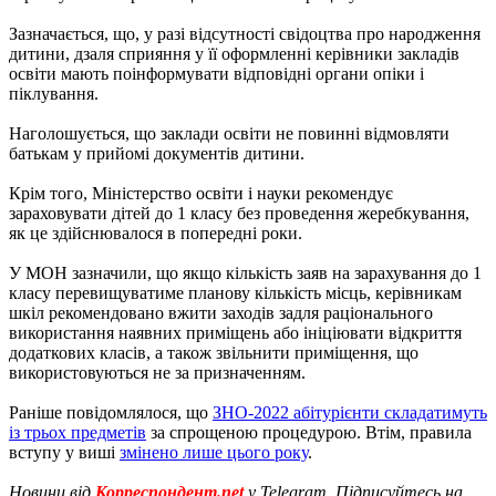
Зазначається, що, у разі відсутності свідоцтва про народження
дитини, дзаля сприяння у її оформленні керівники закладів
освіти мають поінформувати відповідні органи опіки і
піклування.
Наголошується, що заклади освіти не повинні відмовляти
батькам у прийомі документів дитини.
Крім того, Міністерство освіти і науки рекомендує
зараховувати дітей до 1 класу без проведення жеребкування,
як це здійснювалося в попередні роки.
У МОН зазначили, що якщо кількість заяв на зарахування до 1
класу перевищуватиме планову кількість місць, керівникам
шкіл рекомендовано вжити заходів задля раціонального
використання наявних приміщень або ініціювати відкриття
додаткових класів, а також звільнити приміщення, що
використовуються не за призначенням.
Раніше повідомлялося, що
ЗНО-2022 абітурієнти складатимуть
із трьох предметів
за спрощеною процедурою. Втім, правила
вступу у виші
змінено лише цього року
.
Новини від
Корреспондент.net
у Telegram. Підписуйтесь на