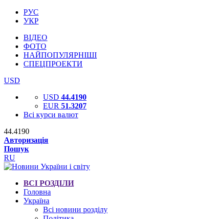
РУС
УКР
ВІДЕО
ФОТО
НАЙПОПУЛЯРНІШІ
СПЕЦПРОЕКТИ
USD
USD
44.4190
EUR
51.3207
Всі курси валют
44.4190
Авторизація
Пошук
RU
ВСІ РОЗДІЛИ
Головна
Україна
Всі новини розділу
Політика