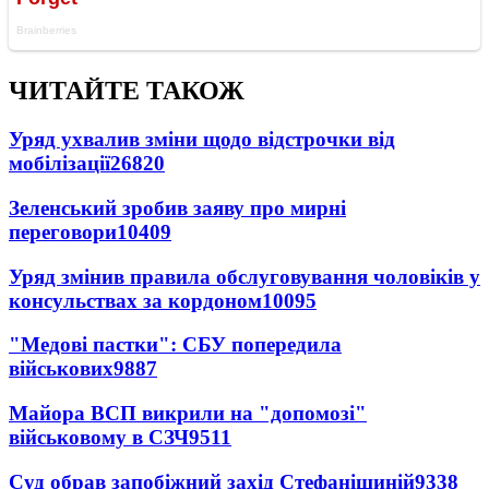
ЧИТАЙТЕ ТАКОЖ
Уряд ухвалив зміни щодо відстрочки від
мобілізації
26820
Зеленський зробив заяву про мирні
переговори
10409
Уряд змінив правила обслуговування чоловіків у
консульствах за кордоном
10095
"Медові пастки": СБУ попередила
військових
9887
Майора ВСП викрили на "допомозі"
військовому в СЗЧ
9511
Суд обрав запобіжний захід Стефанішиній
9338