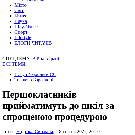
Місто
Світ
Бізнес
Наука
Шоу-бізнес
Спорт
Lifestyle
БЛОГИ ЧИТАЧІВ
СПЕЦТЕМА:
Війна в Ірані
ВСІ ТЕМИ
Вступ України в ЄС
Теракт в Барселоні
Першокласників
прийматимуть до шкіл за
спрощеною процедурою
Текст:
Надтока Світлана
, 18 квітня 2022, 20:10