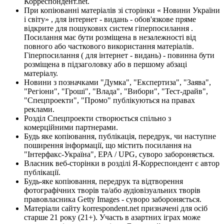
Корреспондент.net.
При копіюванні матеріалів зі сторінки « Новини України
і світу» , для інтернет - видань - обов'язкове пряме
відкрите для пошукових систем гіперпосилання .
Посилання має бути розміщена в незалежності від
повного або часткового використання матеріалів.
Гіперпосилання ( для інтернет - видань) - повинна бути
розміщена в підзаголовку або в першому абзаці
матеріалу.
Новини з позначками "Думка", "Експертиза", "Заява",
"Регіони", "Гроші", "Влада", "Вибори", "Тест-драйв",
"Спецпроекти", "Промо" публікуються на правах
реклами.
Розділ Спецпроекти створюється спільно з
комерційними партнерами.
Будь яке копіювання, публікація, передрук, чи наступне
поширення інформації, що містить посилання на
"Інтерфакс-Україна", EPA / UPG, суворо забороняється.
Власник веб-сторінки в розділі Я-Корреспондент є автор
публікації.
Будь-яке копіювання, передрук та відтворення
фотографічних творів та/або аудіовізуальних творів
правовласника Getty Images - суворо забороняється.
Матеріали сайту korrespondent.net призначені для осіб
старше 21 року (21+). Участь в азартних іграх може