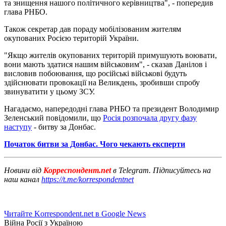
та знищення нашого політичного керівництва", - попередив
глава РНБО.
Також секретар дав пораду мобілізованим жителям
окупованих Росією територій України.
"Якщо жителів окупованих територій примушують воювати,
вони мають здатися нашим військовим", - сказав Данілов і
висловив побоювання, що російські військові будуть
здійснювати провокації на Великдень, зробивши спробу
звинуватити у цьому ЗСУ.
Нагадаємо, напередодні глава РНБО та президент Володимир
Зеленський повідомили, що
Росія розпочала другу фазу
наступу
- битву за Донбас.
Початок битви за Донбас. Чого чекають експерти
Новини від
Корреспондент.net
в Telegram. Підписуйтесь на
наш канал
https://t.me/korrespondentnet
Читайте Korrespondent.net в Google News
Війна Росії з Україною