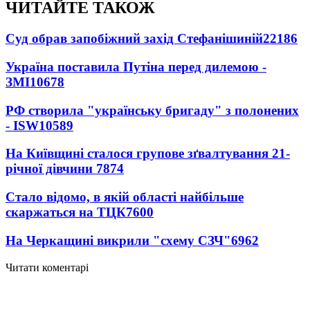
ЧИТАЙТЕ ТАКОЖ
Суд обрав запобіжний захід Стефанішиній
22186
Україна поставила Путіна перед дилемою -
ЗМІ
10678
РФ створила "українську бригаду" з полонених
- ISW
10589
На Київщині сталося групове зґвалтування 21-
річної дівчини
7874
Стало відомо, в якій області найбільше
скаржаться на ТЦК
7600
На Черкащині викрили "схему СЗЧ"
6962
Читати коментарі