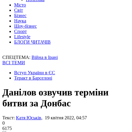
Місто
Світ
Бізнес
Наука
Шоу-бізнес
Спорт
Lifestyle
БЛОГИ ЧИТАЧІВ
СПЕЦТЕМА:
Війна в Ірані
ВСІ ТЕМИ
Вступ України в ЄС
Теракт в Барселоні
Данілов озвучив терміни
битви за Донбас
Текст:
Катя Юськів
, 19 квітня 2022, 04:57
0
6175