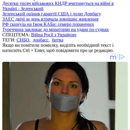
Десятки тисяч військових КНДР вчитимуться на війні в
Україні - Зеленський
Зеленський оцінив гарантії США і долю Донбасу
ЗАЕС двічі за день втрачала зовнішнє живлення
РФ скинула на Ізюм КАБи: семеро поранених
Туреччина закликає до мораторію на удари по суднах
СПЕЦТЕМА:
Війна Росії з Україною
ТЕГИ:
СНБО
,
донбасс
,
битва
Якщо ви помітили помилку, виділіть необхідний текст і
натисніть Ctrl + Enter, щоб повідомити про це редакцію.