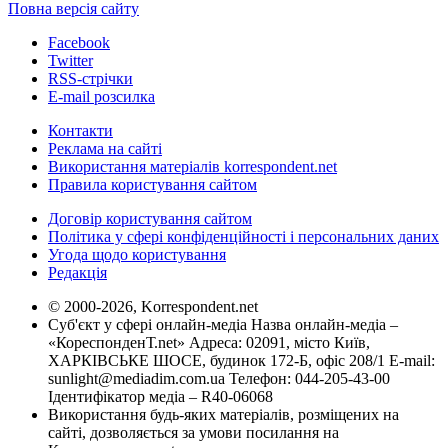
Повна версія сайту
Facebook
Twitter
RSS-стрічки
E-mail розсилка
Контакти
Реклама на сайті
Використання матеріалів korrespondent.net
Правила користування сайтом
Договір користування сайтом
Політика у сфері конфіденційності і персональних даних
Угода щодо користування
Редакція
© 2000-2026, Korrespondent.net
Суб'єкт у сфері онлайн-медіа Назва онлайн-медіа –
«КореспонденТ.net» Адреса: 02091, місто Київ,
ХАРКІВСЬКЕ ШОСЕ, будинок 172-Б, офіс 208/1 E-mail:
sunlight@mediadim.com.ua
Телефон: 044-205-43-00
Ідентифікатор медіа – R40-06068
Використання будь-яких матеріалів, розміщених на
сайті, дозволяється за умови посилання на