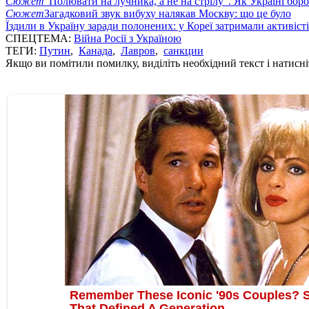
Сюжет
"Полювати на лучника, а не на стрілу". Як Україні бор
Сюжет
Загадковий звук вибуху налякав Москву: що це було
Їздили в Україну заради полонених: у Кореї затримали активіст
СПЕЦТЕМА:
Війна Росії з Україною
ТЕГИ:
Путин
,
Канада
,
Лавров
,
санкции
Якщо ви помітили помилку, виділіть необхідний текст і натисніт