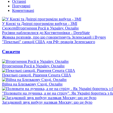
Останні
Популярні
Коментовані
У Києві та Дніпрі прогриміли вибухи - ЗМІ
Сюжет
Вторгнення Росії в Україну. Онлайн
Росіяни наблизилися до Костянтинівки - DeepState
Жовква розповів, про що говоритимуть Зеленський і Вучич
"Пекельні" санкції США для РФ: реакція Зеленського
Сюжети
Вторгнення Росії в Україну. Онлайн
Пекельні санкції. Рішення Сената США
Війна на Близькому Сході. Онлайн
"Полювати на лучника, а не на стрілу". Як Україні боротись з 
Загадковий звук вибуху налякав Москву: що це було