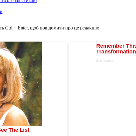
отись з балістикою
ів
ь Ctrl + Enter, щоб повідомити про це редакцію.