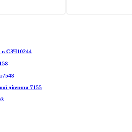
 в СЗЧ
10244
158
т
7548
ної дівчини
7155
03