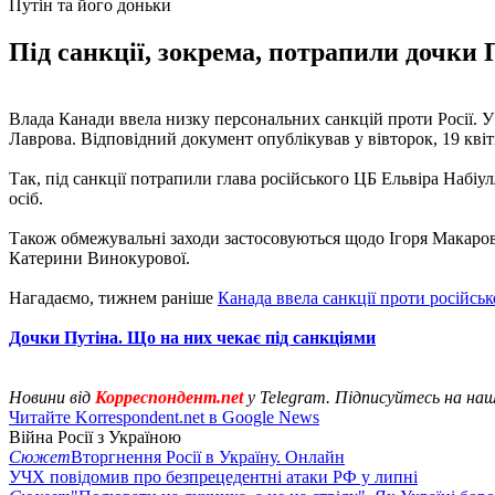
Путін та його доньки
Під санкції, зокрема, потрапили дочки 
Влада Канади ввела низку персональних санкцій проти Росії. 
Лаврова. Відповідний документ опублікував у вівторок, 19 квіт
Так, під санкції потрапили глава російського ЦБ Ельвіра Набі
осіб.
Також обмежувальні заходи застосовуються щодо Ігоря Макаров
Катерини Винокурової.
Нагадаємо, тижнем раніше
Канада ввела санкції проти російськ
Дочки Путіна. Що на них чекає під санкціями
Новини від
Корреспондент.net
у Telegram. Підписуйтесь на на
Читайте Korrespondent.net в Google News
Війна Росії з Україною
Сюжет
Вторгнення Росії в Україну. Онлайн
УЧХ повідомив про безпрецедентні атаки РФ у липні