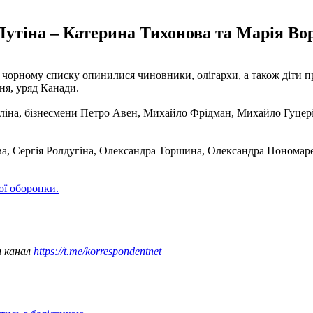
Путіна – Катерина Тихонова та Марія Вор
У чорному списку опинилися чиновники, олігархи, а також діти 
ня, уряд Канади.
улліна, бізнесмени Петро Авен, Михайло Фрідман, Михайло Гуцері
а, Сергія Ролдугіна, Олександра Торшина, Олександра Пономарен
ої оборонки.
ш канал
https://t.me/korrespondentnet