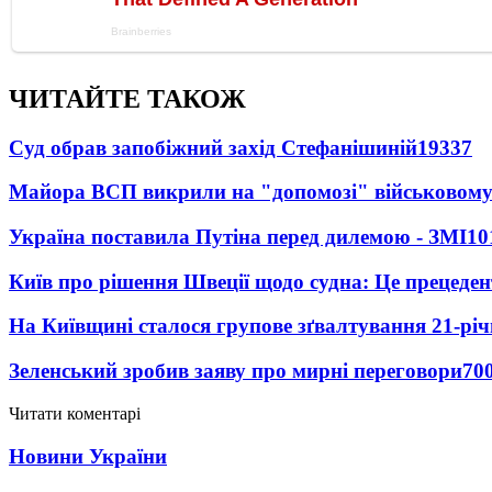
ЧИТАЙТЕ ТАКОЖ
Суд обрав запобіжний захід Стефанішиній
19337
Майора ВСП викрили на "допомозі" військовому
Україна поставила Путіна перед дилемою - ЗМІ
10
Київ про рішення Швеції щодо судна: Це прецеден
На Київщині сталося групове зґвалтування 21-річ
Зеленський зробив заяву про мирні переговори
70
Читати коментарі
Новини України