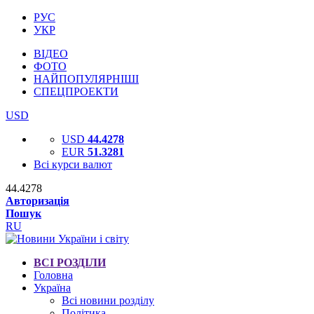
РУС
УКР
ВІДЕО
ФОТО
НАЙПОПУЛЯРНІШІ
СПЕЦПРОЕКТИ
USD
USD
44.4278
EUR
51.3281
Всі курси валют
44.4278
Авторизація
Пошук
RU
ВСІ РОЗДІЛИ
Головна
Україна
Всі новини розділу
Політика