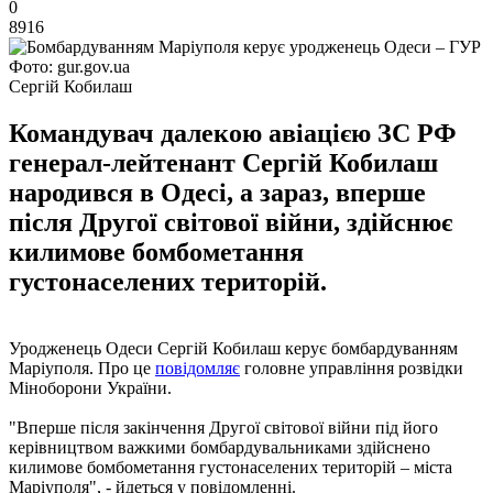
0
8916
Фото: gur.gov.ua
Сергій Кобилаш
Командувач далекою авіацією ЗС РФ
генерал-лейтенант Сергій Кобилаш
народився в Одесі, а зараз, вперше
після Другої світової війни, здійснює
килимове бомбометання
густонаселених територій.
Уродженець Одеси Сергій Кобилаш керує бомбардуванням
Маріуполя. Про це
повідомляє
головне управління розвідки
Міноборони України.
"Вперше після закінчення Другої світової війни під його
керівництвом важкими бомбардувальниками здійснено
килимове бомбометання густонаселених територій – міста
Маріуполя", - йдеться у повідомленні.