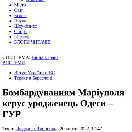
Місто
Світ
Бізнес
Наука
Шоу-бізнес
Спорт
Lifestyle
БЛОГИ ЧИТАЧІВ
СПЕЦТЕМА:
Війна в Ірані
ВСІ ТЕМИ
Вступ України в ЄС
Теракт в Барселоні
Бомбардуванням Маріуполя
керує уродженець Одеси –
ГУР
Текст:
Людмила Троценко
, 20 квітня 2022, 17:47