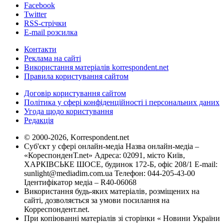
Facebook
Twitter
RSS-стрічки
E-mail розсилка
Контакти
Реклама на сайті
Використання матеріалів korrespondent.net
Правила користування сайтом
Договір користування сайтом
Політика у сфері конфіденційності і персональних даних
Угода щодо користування
Редакція
© 2000-2026, Korrespondent.net
Суб'єкт у сфері онлайн-медіа Назва онлайн-медіа –
«КореспонденТ.net» Адреса: 02091, місто Київ,
ХАРКІВСЬКЕ ШОСЕ, будинок 172-Б, офіс 208/1 E-mail:
sunlight@mediadim.com.ua
Телефон: 044-205-43-00
Ідентифікатор медіа – R40-06068
Використання будь-яких матеріалів, розміщених на
сайті, дозволяється за умови посилання на
Корреспондент.net.
При копіюванні матеріалів зі сторінки « Новини України