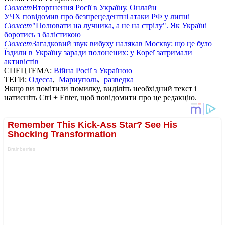
Сюжет
Вторгнення Росії в Україну. Онлайн
УЧХ повідомив про безпрецедентні атаки РФ у липні
Сюжет
"Полювати на лучника, а не на стрілу". Як Україні
боротись з балістикою
Сюжет
Загадковий звук вибуху налякав Москву: що це було
Їздили в Україну заради полонених: у Кореї затримали
активістів
СПЕЦТЕМА:
Війна Росії з Україною
ТЕГИ:
Одесса
,
Мариуполь
,
разведка
Якщо ви помітили помилку, виділіть необхідний текст і
натисніть Ctrl + Enter, щоб повідомити про це редакцію.