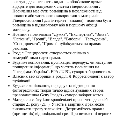
і світу» , для інтернет - видань - обов'язкове пряме
відкрите для пошукових систем гіперпосилання .
Посилання має бути розміщена в незалежності від
повного або часткового використання матеріалів.
Гіперпосилання ( для інтернет - видань) - повинна бути
розміщена в підзаголовку або в першому абзаці
матеріалу.
Новини з позначками "Думка", "Експертиза", "Заява",
"Регіони", "Гроші", "Влада", "Вибори", "Тест-драйв",
"Спецпроекти", "Промо" публікуються на правах
реклами.
Розділ Спецпроекти створюється спільно з
комерційними партнерами.
Будь яке копіювання, публікація, передрук, чи наступне
поширення інформації, що містить посилання на
"Інтерфакс-Україна", EPA / UPG, суворо забороняється.
Власник веб-сторінки в розділі Я-Корреспондент є автор
публікації.
Будь-яке копіювання, передрук та відтворення
фотографічних творів та/або аудіовізуальних творів
правовласника Getty Images - суворо забороняється.
Матеріали сайту korrespondent.net призначені для осіб
старше 21 року (21+). Участь в азартних іграх може
викликати ігрову залежність. Дотримуйтесь правил
(принципів) відповідальної гри. При виявленні перших