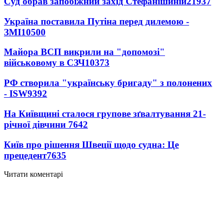
Суд обрав запобіжний захід Стефанішиній
21937
Україна поставила Путіна перед дилемою -
ЗМІ
10500
Майора ВСП викрили на "допомозі"
військовому в СЗЧ
10373
РФ створила "українську бригаду" з полонених
- ISW
9392
На Київщині сталося групове зґвалтування 21-
річної дівчини
7642
Київ про рішення Швеції щодо судна: Це
прецедент
7635
Читати коментарі