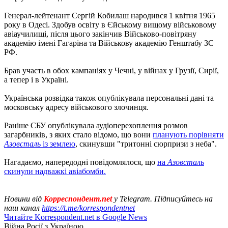
Генерал-лейтенант Сергій Кобилаш народився 1 квітня 1965
року в Одесі. Здобув освіту в Єйському вищому військовому
авіаучилищі, після цього закінчив Військово-повітряну
академію імені Гагаріна та Військову академію Генштабу ЗС
РФ.
Брав участь в обох кампаніях у Чечні, у війнах у Грузії, Сирії,
а тепер і в Україні.
Українська розвідка також опублікувала персональні дані та
московську адресу військового злочинця.
Раніше СБУ опублікувала аудіоперехоплення розмов
загарбників, з яких стало відомо, що вони
планують порівняти
Азовсталь
із землею
, скинувши "тритонні сюрпризи з неба".
Нагадаємо, напередодні повідомлялося, що
на
Азовсталь
скинули надважкі авіабомби.
Новини від
Корреспондент.net
у Telegram. Підписуйтесь на
наш канал
https://t.me/korrespondentnet
Читайте Korrespondent.net в Google News
Війна Росії з Україною