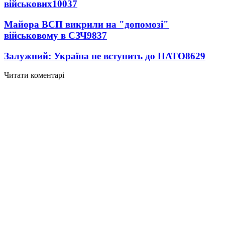
військових
10037
Майора ВСП викрили на "допомозі"
військовому в СЗЧ
9837
Залужний: Україна не вступить до НАТО
8629
Читати коментарі