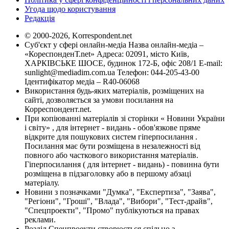
Угода щодо користування
Редакція
© 2000-2026, Korrespondent.net
Суб'єкт у сфері онлайн-медіа Назва онлайн-медіа –
«КореспонденТ.net» Адреса: 02091, місто Київ,
ХАРКІВСЬКЕ ШОСЕ, будинок 172-Б, офіс 208/1 E-mail:
sunlight@mediadim.com.ua
Телефон: 044-205-43-00
Ідентифікатор медіа – R40-06068
Використання будь-яких матеріалів, розміщених на
сайті, дозволяється за умови посилання на
Корреспондент.net.
При копіюванні матеріалів зі сторінки « Новини України
і світу» , для інтернет - видань - обов'язкове пряме
відкрите для пошукових систем гіперпосилання .
Посилання має бути розміщена в незалежності від
повного або часткового використання матеріалів.
Гіперпосилання ( для інтернет - видань) - повинна бути
розміщена в підзаголовку або в першому абзаці
матеріалу.
Новини з позначками "Думка", "Експертиза", "Заява",
"Регіони", "Гроші", "Влада", "Вибори", "Тест-драйв",
"Спецпроекти", "Промо" публікуються на правах
реклами.
Розділ Спецпроекти створюється спільно з