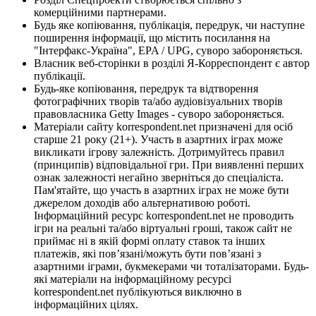
комерційними партнерами.
Будь яке копіювання, публікація, передрук, чи наступне
поширення інформації, що містить посилання на
"Інтерфакс-Україна", EPA / UPG, суворо забороняється.
Власник веб-сторінки в розділі Я-Корреспондент є автор
публікації.
Будь-яке копіювання, передрук та відтворення
фотографічних творів та/або аудіовізуальних творів
правовласника Getty Images - суворо забороняється.
Матеріали сайту korrespondent.net призначені для осіб
старше 21 року (21+). Участь в азартних іграх може
викликати ігрову залежність. Дотримуйтесь правил
(принципів) відповідальної гри. При виявленні перших
ознак залежності негайно зверніться до спеціаліста.
Пам'ятайте, що участь в азартних іграх не може бути
джерелом доходів або альтернативою роботі.
Інформаційний ресурс korrespondent.net не проводить
ігри на реальні та/або віртуальні гроші, також сайт не
приймає ні в якій формі оплату ставок та інших
платежів, які пов’язані/можуть бути пов’язані з
азартними іграми, букмекерами чи тоталізаторами. Будь-
які матеріали на інформаційному ресурсі
korrespondent.net публікуються виключно в
інформаційних цілях.