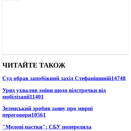
ЧИТАЙТЕ ТАКОЖ
Суд обрав запобіжний захід Стефанішиній
14748
Уряд ухвалив зміни щодо відстрочки від
мобілізації
11401
Зеленський зробив заяву про мирні
переговори
10561
"Медові пастки": СБУ попередила