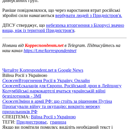
диверсійних груп.
Раніше повідомлялося, що через наростання втрат російські
збройні сили намагаються
вербувати людей з Придністров'я.
ДПСУ стверджує, що
небезпека вторгнення з Білорусі значно
вища, ніж із території Придністров'я
.
Новини від
Корреспондент.net
в Telegram. Підписуйтесь на
наш канал
https://t.me/korrespondentnet
Читайте Korrespondent.net в Google News
Війна Росії з Україною
Сюжет
Вторгнення Росії в Україну. Онлайн
Сюжет
Ескалація для Європи. Російський дрон в Лейпцигу
Колумбійські наркокартелі вчаться українській війні
безпілотників - ЗМІ
Сюжет
Зміни в армії РФ: що стоїть за рішенням Путіна
Пропагували війну та окупацію: викрито мережу
прихильників РФ
СПЕЦТЕМА:
Війна Росії з Україною
ТЕГИ:
Приднестровье
,
граница
Якщо ви помітили помилку, виділіть необхідний текст і