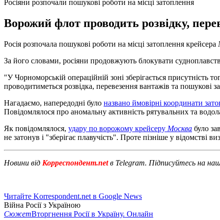
Росіяни розпочали пошукові роботи на місці затоплення
Ворожий флот проводить розвідку, перев
Росія розпочала пошукові роботи на місці затоплення крейсера
За його словами, росіяни продовжують блокувати судноплавств
"У Чорноморській операційній зоні зберігається присутність
проводитиметься розвідка, перевезення вантажів та пошукові зах
Нагадаємо, напередодні було
названо ймовірні координати зат
Повідомлялося про аномальну активність рятувальних та водола
Як повідомлялося,
удару по ворожому крейсеру
Москва
було за
не затонув і "зберігає плавучість". Проте пізніше у відомстві в
Новини від
Корреспондент.net
в Telegram. Підписуйтесь на на
Читайте Korrespondent.net в Google News
Війна Росії з Україною
Сюжет
Вторгнення Росії в Україну. Онлайн