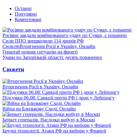
Останні
Популярні
Коментовані
Росіяни завдали комбінованого удару по Сумах, є поранені
Сили ППО знешкодили 114 дронів РФ
Сюжет
Вторгнення Росії в Україну. Онлайн
Генштаб оцінив ситуацію на фронті
Удари по Запорізькій області: десять поранених
Сюжети
Вторгнення Росії в Україну. Онлайн
Підсумки 06.08: Санкції проти РФ і дрон у Лейпцигу
Війна на Близькому Сході. Онлайн
Бенкет генералів. Наслідки вибуху в Москві
Брудні технології. Атаки РФ на вибори у Франції