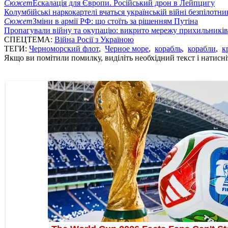
Сюжет
Ескалація для Європи. Російський дрон в Лейпцигу
Колумбійські наркокартелі вчаться українській війні безпілотни
Сюжет
Зміни в армії РФ: що стоїть за рішенням Путіна
Пропагували війну та окупацію: викрито мережу прихильникі
СПЕЦТЕМА:
Війна Росії з Україною
ТЕГИ:
Черноморский флот
,
Черное море
,
корабль
,
корабли
,
к
Якщо ви помітили помилку, виділіть необхідний текст і натисніт