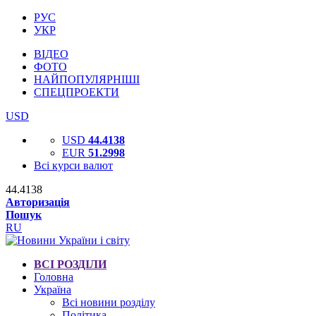
РУС
УКР
ВІДЕО
ФОТО
НАЙПОПУЛЯРНІШІ
СПЕЦПРОЕКТИ
USD
USD
44.4138
EUR
51.2998
Всі курси валют
44.4138
Авторизація
Пошук
RU
ВСІ РОЗДІЛИ
Головна
Україна
Всі новини розділу
Політика