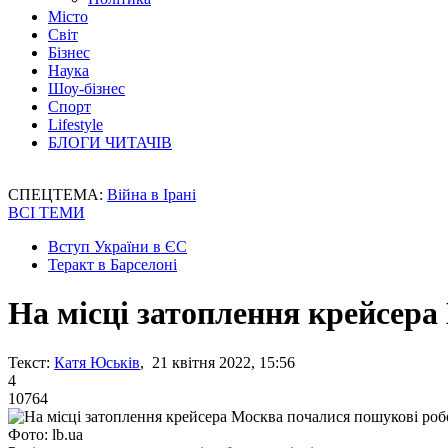
Місто
Світ
Бізнес
Наука
Шоу-бізнес
Спорт
Lifestyle
БЛОГИ ЧИТАЧІВ
СПЕЦТЕМА:
Війна в Ірані
ВСІ ТЕМИ
Вступ України в ЄС
Теракт в Барселоні
На місці затоплення крейсер
Текст:
Катя Юськів
, 21 квітня 2022, 15:56
4
10764
Фото: lb.ua