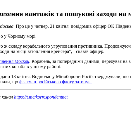
езення вантажів та пошукові заходи на м
Москва
. Про це у четвер, 21 квітня, повідомив офіцер ОК Півде
о у Чорному морі.
 того ж складу корабельного угруповання противника. Продовжу
оди на місці затоплення крейсера", - сказав офіцер.
оплення
Москви
. Корабель, за попередніми даними, перебуває на з
зних кораблів у цьому районі.
вдано 13 квітня. Водночас у Міноборони Росії стверджували, що
изнали, що
флагман російського флоту затонув.
ш канал
https://t.me/korrespondentnet