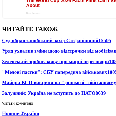
ЧИТАЙТЕ ТАКОЖ
Суд обрав запобіжний захід Стефанішиній
15595
Уряд ухвалив зміни щодо відстрочки від мобілізац
Зеленський зробив заяву про мирні переговори
10
"Медові пастки": СБУ попередила військових
100
Майора ВСП викрили на "допомозі" військовому
Залужний: Україна не вступить до НАТО
8639
Читати коментарі
Новини України