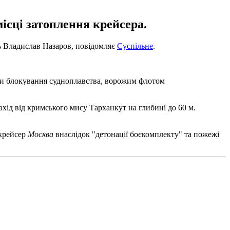
ісці затоплення крейсера.
нь Владислав Назаров, повідомляє
Суспільне
.
ючи блокування судноплавства, ворожим флотом
ахід від кримського мису Тарханкут на глибині до 60 м.
 крейсер
Москва
внаслідок "детонації боєкомплекту" та пожежі