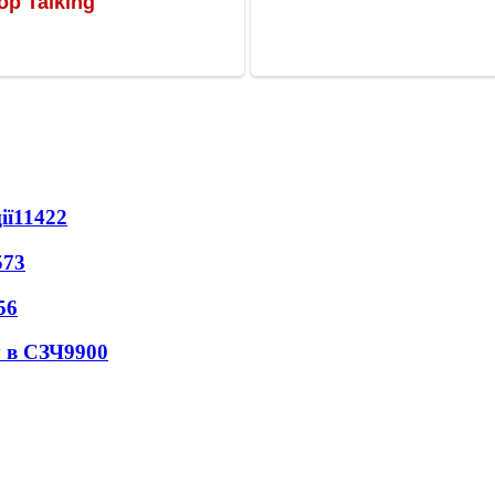
ії
11422
573
56
 в СЗЧ
9900