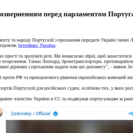
еозверненням перед парламентом Португал
.
нту та народу Португалії з проханням передати Україні танки 
повідомляє
Інтерфакс Україна
.
ро прості та зрозумілі речі. Ми вимагаємо зброї, щоб захиститис
е вторгнення. Танки Леопард, бронетранспортери, протикорабельн
вашої держави з проханням надати нам цю допомогу", - заявив Зе
ій проти РФ та принципового рішення європейських компаній вий
 портів Португалії для російських суден, особливо тих, у яких р
равне членство України в ЄС та подякував португальцям за ран