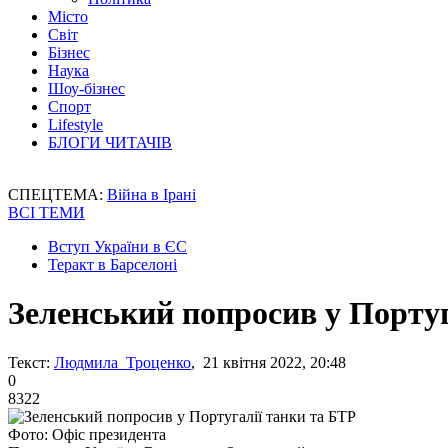
Місто
Світ
Бізнес
Наука
Шоу-бізнес
Спорт
Lifestyle
БЛОГИ ЧИТАЧІВ
СПЕЦТЕМА:
Війна в Ірані
ВСІ ТЕМИ
Вступ України в ЄС
Теракт в Барселоні
Зеленський попросив у Португ
Текст:
Людмила Троценко
, 21 квітня 2022, 20:48
0
8322
Фото: Офіс президента