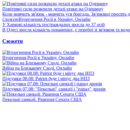
Повітряні сили розкрили деталі атаки на Одещину
Коли мовчить зв'язок - мовчить уся бригада. Зв'язківці просять
Сюжет
Вторгнення Росії в Україну. Онлайн
У Харкові кількість постраждалих зросла до 37 осіб
В Одесі зросла кількість поранених, є перебої зі зв'язком та вод
Сюжети
Вторгнення Росії в Україну. Онлайн
Війна на Близькому Сході. Онлайн
Підсумки 08.08: Patriot буде і мінус два НПЗ
Підсумки 07.08: "Пекельні" санкції і "парад" дронів
Пекельні санкції. Рішення Сената США