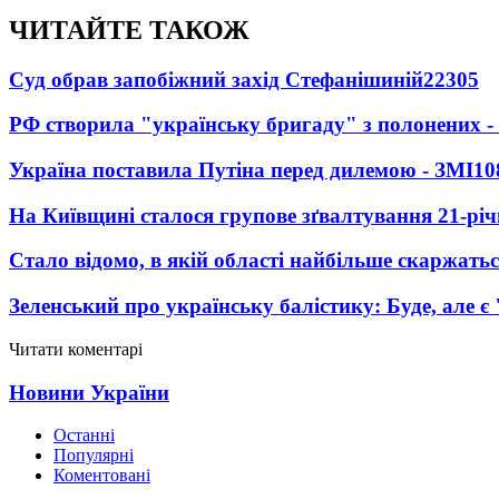
ЧИТАЙТЕ ТАКОЖ
Суд обрав запобіжний захід Стефанішиній
22305
РФ створила "українську бригаду" з полонених -
Україна поставила Путіна перед дилемою - ЗМІ
10
На Київщині сталося групове зґвалтування 21-річ
Стало відомо, в якій області найбільше скаржать
Зеленський про українську балістику: Буде, але є
Читати коментарі
Новини України
Останні
Популярні
Коментовані