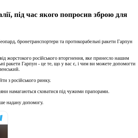
ії, під час якого попросив зброю для
Леопард, бронетранспортери та протикорабельні ракети Гарпун
я від жорстокого російського вторгнення, яке принесло нашим
і ракети Гарпун - це те, що у вас є, і чим ви можете допомогти
ленський.
ти з російського ринку.
осіяни намагаються сховатися під чужими прапорами.
іше надану допомогу.