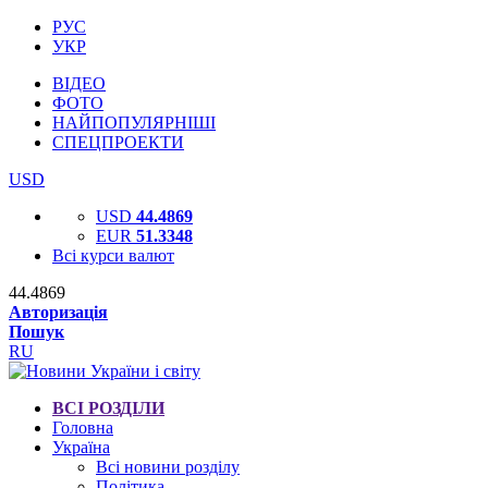
РУС
УКР
ВІДЕО
ФОТО
НАЙПОПУЛЯРНІШІ
СПЕЦПРОЕКТИ
USD
USD
44.4869
EUR
51.3348
Всі курси валют
44.4869
Авторизація
Пошук
RU
ВСІ РОЗДІЛИ
Головна
Україна
Всі новини розділу
Політика