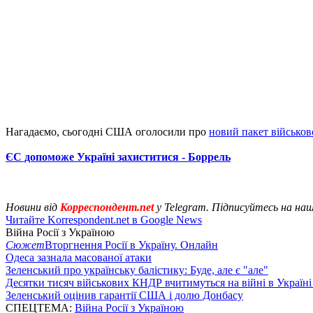
Нагадаємо, сьогодні США оголосили про
новий пакет військов
ЄС допоможе Україні захиститися - Боррель
Новини від
Корреспондент.net
у Telegram. Підписуйтесь на на
Читайте Korrespondent.net в Google News
Війна Росії з Україною
Сюжет
Вторгнення Росії в Україну. Онлайн
Одеса зазнала масованої атаки
Зеленський про українську балістику: Буде, але є "але"
Десятки тисяч військових КНДР вчитимуться на війні в Україні
Зеленський оцінив гарантії США і долю Донбасу
СПЕЦТЕМА:
Війна Росії з Україною