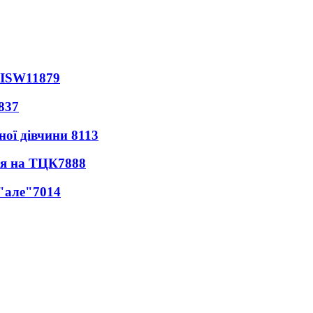
 ISW
11879
837
ної дівчини
8113
ся на ТЦК
7888
 "але"
7014